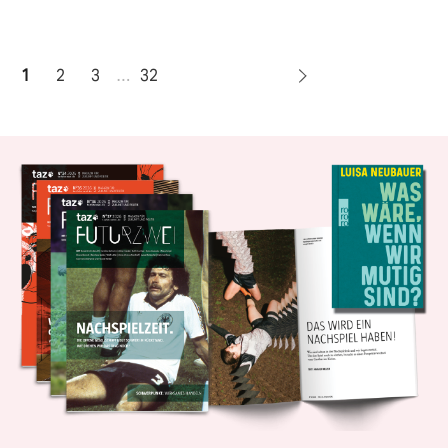
1
2
3
…
32