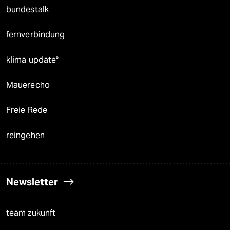
bundestalk
fernverbindung
klima update°
Mauerecho
Freie Rede
reingehen
Newsletter
team zukunft