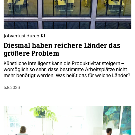
berlin
nord
wahrheit
Jobverlust durch KI
verlag
Diesmal haben reichere Länder das
größere Problem
verlag
Künstliche Intelligenz kann die Produktivität steigern –
veranstaltungen
womöglich so sehr, dass bestimmte Arbeitsplätze nicht
mehr benötigt werden. Was heißt das für welche Länder?
shop
5.8.2026
fragen & hilfe
unterstützen
abo
genossenschaft