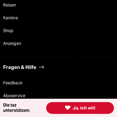
Reisen
Kantine
Shop
Anzeigen
Fragen & Hilfe
Feedback
Aboservice
Die taz

Ja, ich will
ePaper Login
unterstützen: