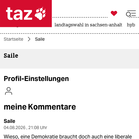

taz zahl ich
niedrigwasser
rente
landtagswahl in sachsen-anhalt
hybri

taz zahl ich
Startseite
Saile
taz zahl ich
Saile
themen
politik
Profil-Einstellungen
öko
gesellschaft
meine Kommentare
kultur
Saile
sport
04.08.2026 , 21:08 Uhr
Wieso, eine Demokratie braucht doch auch eine liberale