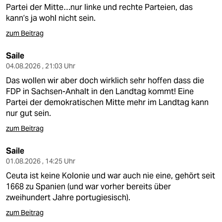
berlin
Partei der Mitte…nur linke und rechte Parteien, das
kann’s ja wohl nicht sein.
nord
zum Beitrag
wahrheit
Saile
verlag
04.08.2026 , 21:03 Uhr
Das wollen wir aber doch wirklich sehr hoffen dass die
verlag
FDP in Sachsen-Anhalt in den Landtag kommt! Eine
Partei der demokratischen Mitte mehr im Landtag kann
veranstaltungen
nur gut sein.
shop
zum Beitrag
fragen & hilfe
Saile
01.08.2026 , 14:25 Uhr
unterstützen
Ceuta ist keine Kolonie und war auch nie eine, gehört seit
abo
1668 zu Spanien (und war vorher bereits über
zweihundert Jahre portugiesisch).
genossenschaft
zum Beitrag