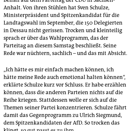
Beifall auf dem Parteitag der CDU in Sachsen-
epaper login
Anhalt. Von ihren Stühlen hat Sven Schulze,
Ministerpräsident und Spitzenkandidat für die
Landtagswahl im September, die 150 Delegierten
in Dessau nicht gerissen. Trocken und kleinteilig
sprach er über das Wahlprogramm, das der
Parteitag an diesem Samstag beschließt. Seine
Rede war nüchtern, sachlich – und das mit Absicht.
„Ich hätte es mir einfach machen können, ich
hätte meine Rede auch emotional halten können“,
erklärte Schulze kurz vor Schluss. Er habe erzählen
können, dass die anderen Parteien nichts auf die
Reihe kriegen. Stattdessen wolle er sich auf die
Themen seiner Partei konzentrieren. Schulze fährt
damit das Gegenprogramm zu Ulrich Siegmund,
dem Spitzenkandidaten der AfD. So trocken das
klingt,
so gut passt es zu ihm
.