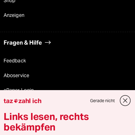
Shop
Anzeigen
Fragen & Hilfe
Feedback
Aboservice
ePaper Login
taz
zahl ich
Gerade nicht

Downloads für Abonnierende
Links lesen, rechts
bekämpfen
© 2026 taz Verlags und Vertriebs GmbH