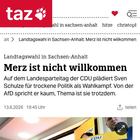

taz zahl ich
iran-krieg
landtagswahl in sachsen-anhalt
hitze
christophe

taz zahl ich
nhalt
Landtagswahl in Sachsen-Anhalt: Merz ist nicht willkommen
taz zahl ich
themen
Landtagswahl in Sachsen-Anhalt
Merz ist nicht willkommen
politik
Auf dem Landesparteitag der CDU plädiert Sven
öko
Schulze für trockene Politik als Wahlkampf. Von der
AfD spricht er kaum, Thema ist sie trotzdem.
gesellschaft
13.6.2026
19:45 Uhr
teilen
kultur
sport