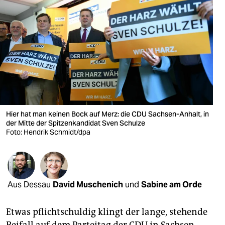
berlin
nord
wahrheit
verlag
verlag
veranstaltungen
Hier hat man keinen Bock auf Merz: die CDU Sachsen-Anhalt, in
der Mitte der Spitzenkandidat Sven Schulze
shop
Foto: Hendrik Schmidt/dpa
fragen & hilfe
unterstützen
Aus Dessau
David Muschenich
und
Sabine am Orde
abo
genossenschaft
Etwas pflichtschuldig klingt der lange, stehende