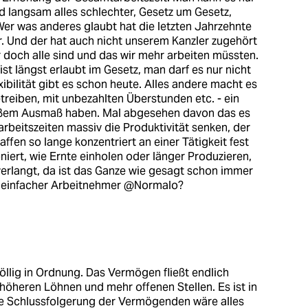
rd langsam alles schlechter, Gesetz um Gesetz,
er was anderes glaubt hat die letzten Jahrzehnte
r. Und der hat auch nicht unserem Kanzler zugehört
ir doch alle sind und das wir mehr arbeiten müssten.
st längst erlaubt im Gesetz, man darf es nur nicht
xibilität gibt es schon heute. Alles andere macht es
etreiben, mit unbezahlten Überstunden etc. - ein
roßem Ausmaß haben. Mal abgesehen davon das es
rbeitszeiten massiv die Produktivität senken, der
ffen so lange konzentriert an einer Tätigkeit fest
niert, wie Ernte einholen oder länger Produzieren,
verlangt, da ist das Ganze wie gesagt schon immer
ch einfacher Arbeitnehmer @Normalo?
öllig in Ordnung. Das Vermögen fließt endlich
u höheren Löhnen und mehr offenen Stellen. Es ist in
ie Schlussfolgerung der Vermögenden wäre alles