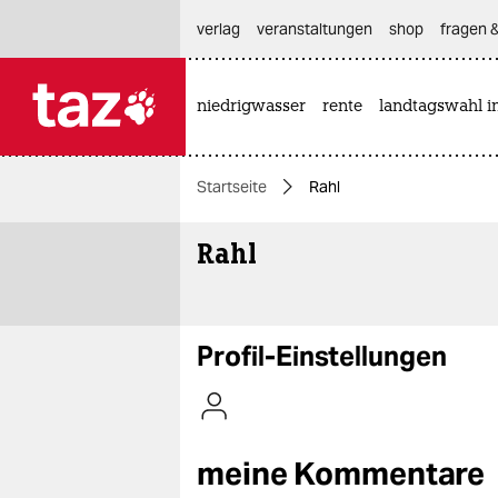
hautnavigation anspringen
hauptinhalt anspringen
footer anspringen
verlag
veranstaltungen
shop
fragen &
niedrigwasser
rente
landtagswahl i

taz zahl ich
taz zahl ich
Startseite
Rahl
themen
Rahl
politik
öko
gesellschaft
Profil-Einstellungen
kultur
sport
meine Kommentare