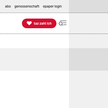
abo
genossenschaft
epaper login

taz zahl ich
taz zahl ich