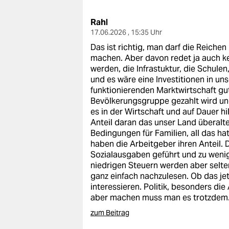
berlin
Rahl
nord
17.06.2026 , 15:35 Uhr
wahrheit
Das ist richtig, man darf die Reichen
machen. Aber davon redet ja auch ke
verlag
werden, die Infrastuktur, die Schulen
und es wäre eine Investitionen in un
verlag
funktionierenden Marktwirtschaft gut
Bevölkerungsgruppe gezahlt wird und
veranstaltungen
es in der Wirtschaft und auf Dauer h
Anteil daran das unser Land überalte
shop
Bedingungen für Familien, all das h
haben die Arbeitgeber ihren Anteil.
fragen & hilfe
Sozialausgaben geführt und zu weni
niedrigen Steuern werden aber selte
unterstützen
ganz einfach nachzulesen. Ob das jet
interessieren. Politik, besonders di
abo
aber machen muss man es trotzdem
genossenschaft
zum Beitrag