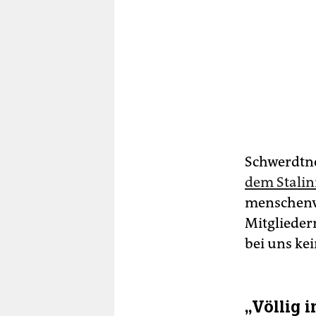
Schwerdtner
dem Stali
menschenve
Mitgliedern
bei uns kei
„Völlig 