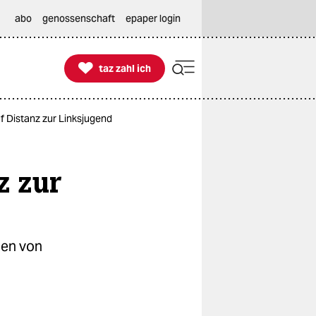
abo
genossenschaft
epaper login

taz zahl ich
taz zahl ich
f Distanz zur Linksjugend
z zur
gen von