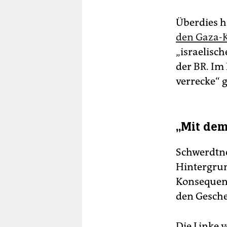
Überdies 
den Gaza-
„israelisc
der BR. Im 
verrecke“ 
„Mit dem
Schwerdtne
Hintergrun
Konsequenz
den Gesche
Die Linke v