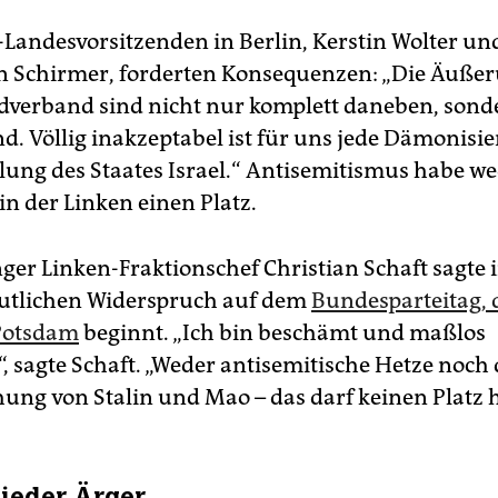
-Landesvorsitzenden in Berlin, Kerstin Wolter un
 Schirmer, forderten Konsequenzen: „Die Äuße
verband sind nicht nur komplett daneben, sond
. Völlig inakzeptabel ist für uns jede Dämonisi
llung des Staates Israel.“ Antisemitismus habe we
in der Linken einen Platz.
er Linken-Fraktionschef Christian Schaft sagte in
utlichen Widerspruch auf dem
Bundesparteitag, 
 Potsdam
beginnt. „Ich bin beschämt und maßlos
, sagte Schaft. „Weder antisemitische Hetze noch 
hung von Stalin und Mao – das darf keinen Platz 
ieder Ärger