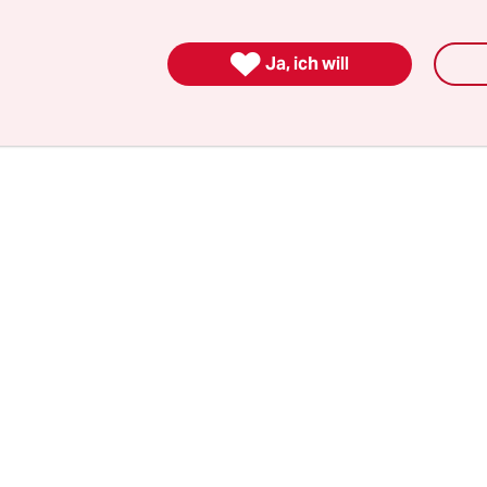
 ehemaligen chinesischen Staatschef Mao Zedon
rt. Zitiert wurden Äußerungen wie „Lang lebe S

Ja, ich will
 Honecker“ aus einem internen Forum von Solid.