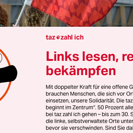
taz
zahl ich

Links lesen, r
einem Bericht über Äußerungen aus den Reihen 
bekämpfen
d Solid zur DDR, zum Stalinismus und zu Israel g
pitze der Linken scharf ab. „Wir distanzieren uns 
nste von diesen Inhalten“, sagte
Bundesvorsitzen
Mit doppelter Kraft für eine offene G
brauchen Menschen, die sich vor O
er
auf Anfrage. Auch mehrere Landespolitiker re
einsetzen, unsere Solidarität. Die ta
beginnt im Zentrum“. 50 Prozent a
bei taz zahl ich gehen – bis zum 30
sche Rundfunk hatte berichtet, Funktionäre der 
die linke, selbstverwaltete Orte unte
bevor sie verschwinden. Sind Sie da
 positiv über den früheren sowjetischen Diktator 