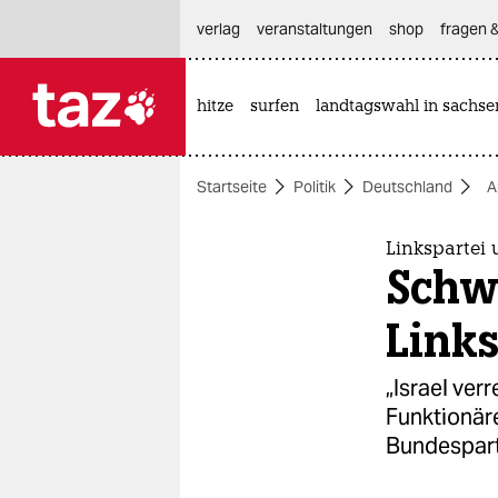
hautnavigation anspringen
hauptinhalt anspringen
footer anspringen
verlag
veranstaltungen
shop
fragen &
hitze
surfen
landtagswahl in sachse

taz zahl ich
taz zahl ich
Startseite
Politik
Deutschland
A
themen
politik
Linkspartei 
Schwe
öko
Link
gesellschaft
„Israel ver
kultur
Funktionär
Bundespart
sport