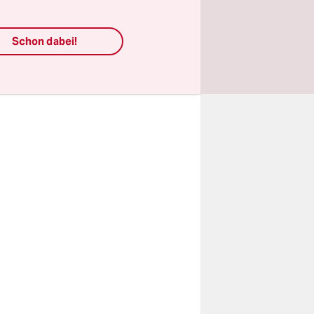
g
und die
talin“ und
Schon dabei!