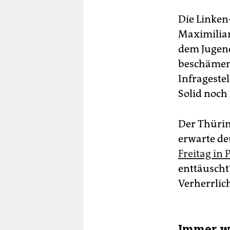
Die Linken
Maximilian
dem Jugend
beschämend
Infrageste
Solid noch 
Der Thüring
erwarte de
Freitag in
enttäuscht“
Verherrlic
Immer w