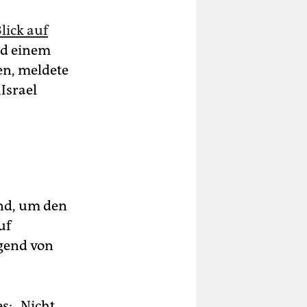
lick auf
nd einem
en, meldete
Israel
end, um den
uf
ugend von
s: „Nicht