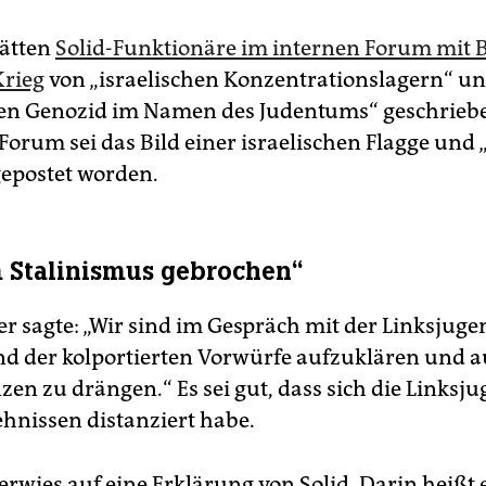
hätten
Solid-Funktionäre im internen Forum mit B
Krieg
von „israelischen Konzentrationslagern“ u
hen Genozid im Namen des Judentums“ geschrieb
Forum sei das Bild einer israelischen Flagge und „
gepostet worden.
 Stalinismus gebrochen“
r sagte: „Wir sind im Gespräch mit der Linksjug
d der kolportierten Vorwürfe aufzuklären und a
en zu drängen.“ Es sei gut, dass sich die Linksj
hnissen distanziert habe.
erwies auf eine Erklärung von Solid. Darin heißt e