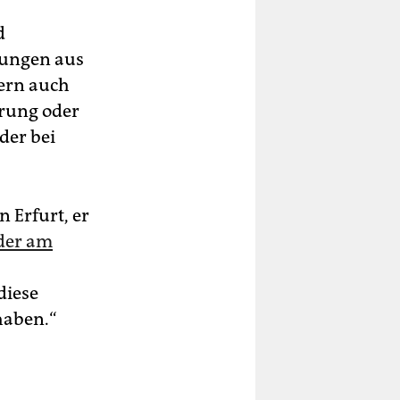
d
rungen aus
ern auch
erung oder
der bei
 Erfurt, er
der am
diese
haben.“