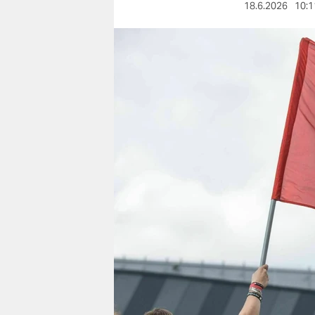
berlin
18.6.2026
10:1
nord
wahrheit
verlag
verlag
veranstaltungen
shop
fragen & hilfe
unterstützen
abo
genossenschaft