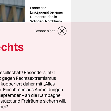
Fahne der
Linksjugend bei einer
Demonstration in
Solingen, Nordrhein-
Westfalen
Foto:
Gerade nicht
Deutzmann/imago
echts
der
renzt sich
auf das
de Ines
esellschaft! Besonders jetzt
rt gegen Rechtsextremismus
agierten
z kooperiert daher mit „Alles
ller Einnahmen aus Anmeldungen
. September – an die Kampagne,
Linksjugend
rstützt und Freiräume sichern will,
bei?
Josef