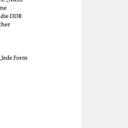
ine
„die DDR
cher
 „Jede Form