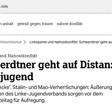
 hilfe
n-anhalt
gewalt gegen frauen
nahost-konflikt
ntisemitismus
Linkspartei und Nahostkonflikt: Schwerdtner geht au
und Nahostkonflikt
rdtner geht auf Distan
sjugend
recke“, Stalin- und Mao-Verherrlichungen: Äußerun
en des Linke-Jugendverbands sorgen vor dem
eitag für Aufregung.