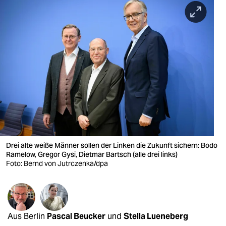
berlin
nord
wahrheit
verlag
verlag
veranstaltungen
shop
Drei alte weiße Männer sollen der Linken die Zukunft sichern: Bodo
fragen & hilfe
Ramelow, Gregor Gysi, Dietmar Bartsch (alle drei links)
Foto: Bernd von Jutrczenka/dpa
unterstützen
abo
genossenschaft
Aus Berlin
Pascal Beucker
und
Stella Lueneberg