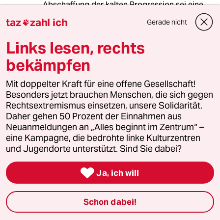
Abschaffung der kalten Progression sei eine
Steuererleichterung für Reiche, der hat von
taz
zahl ich
Gerade nicht

abhängiger Beschäftigung zu normalen
Facharbeiterlöhnen oder
Links lesen, rechts
Angestelltengehältern offenkundig keine
Ahnung.
bekämpfen
Mit doppelter Kraft für eine offene Gesellschaft!
Besonders jetzt brauchen Menschen, die sich gegen
Encantado
Rechtsextremismus einsetzen, unsere Solidarität.
20.11.2024
,
20:45 Uhr
Daher gehen 50 Prozent der Einnahmen aus
Die alten weißen Männer als Retter der Linken.
Neuanmeldungen an „Alles beginnt im Zentrum“ –
eine Kampagne, die bedrohte linke Kulturzentren
Ich muss mir etwas das Lachen verkneifen.
und Jugendorte unterstützt. Sind Sie dabei?

Ja, ich will
Ice-T
I
20.11.2024
,
20:29 Uhr
Schon dabei!
Sechs Fäuste für mehr Soziale Gerechtigkeit