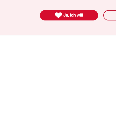
erung wolle auch künftig in diesem Rahmen Pe
nistan abschieben. „Das Sicherheitsinteresse D

Ja, ich will
klar das Schutzinteresse von Straftätern und Gef