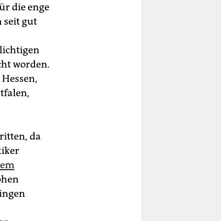
ür die enge
seit gut
lichtigen
acht worden.
, Hessen,
falen,
itten, da
tiker
dem
ohen
ringen