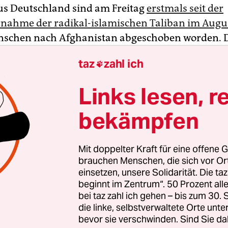
us Deutschland sind am Freitag
erstmals seit der
ahme der radikal-islamischen Taliban im Augu
schen nach Afghanistan abgeschoben worden. Da
sprecher Steffen Hebestreit in Berlin mit und bes
taz
zahl ich

en entsprechenden
Spiegel
-Bericht. Dabei handele 
lich um afghanische Staatsangehörige, die alle ve
Links lesen, r
seien. Sie hätten damit kein Bleiberecht in Deuts
bekämpfen
sregierung habe in den vergangenen Monaten „g
Mit doppelter Kraft für eine offene G
ngen unternommen, um die Wiederaufnahme v
brauchen Menschen, die sich vor O
gen in solchen Fällen zu erreichen und hat die h
einsetzen, unsere Solidarität. Die ta
beginnt im Zentrum“. 50 Prozent a
n Länder zu diesem Zweck unterstützt“, erklärte H
bei taz zahl ich gehen – bis zum 30
 Deutschland „regionale Schlüsselpartner um
die linke, selbstverwaltete Orte unte
ung gebeten, um die Rückführung zu ermöglichen
bevor sie verschwinden. Sind Sie da