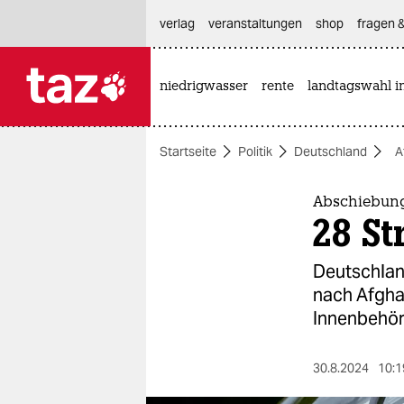
hautnavigation anspringen
hauptinhalt anspringen
footer anspringen
verlag
veranstaltungen
shop
fragen &
niedrigwasser
rente
landtagswahl i

taz zahl ich
taz zahl ich
Startseite
Politik
Deutschland
A
themen
politik
Abschiebun
28 St
öko
Deutschlan
gesellschaft
nach Afgha
Innenbehör
kultur
sport
30.8.2024
10:1