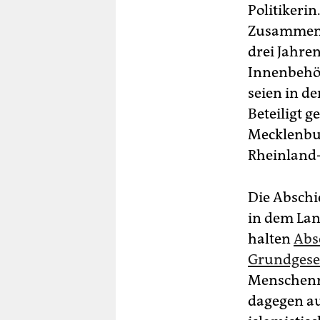
Politikeri
Zusammenar
drei Jahre
Innenbehör
seien in de
Beteiligt 
Mecklenbu
Rheinland-
Die Abschi
in dem Lan
halten
Abs
Grundgese
Menschenre
dagegen au