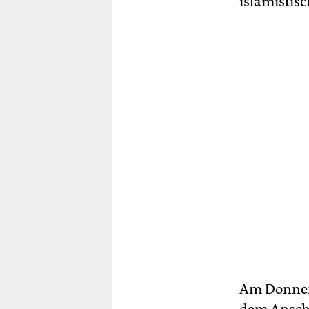
islamistis
Am Donners