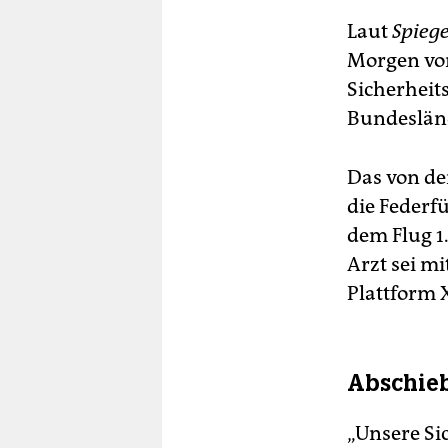
Laut
Spiege
Morgen von
Sicherheit
Bundesländ
Das von d
die Federf
dem Flug 1
Arzt sei m
Plattform X
Abschie
„Unsere Sic