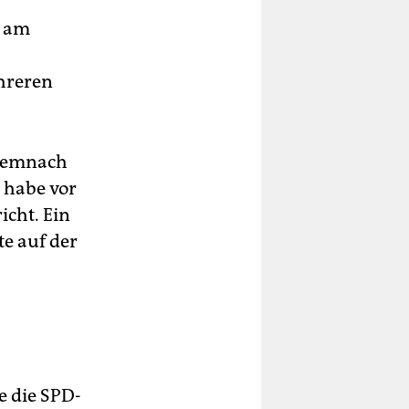
d am
ehreren
 demnach
 habe vor
icht. Ein
te auf der
e die SPD-