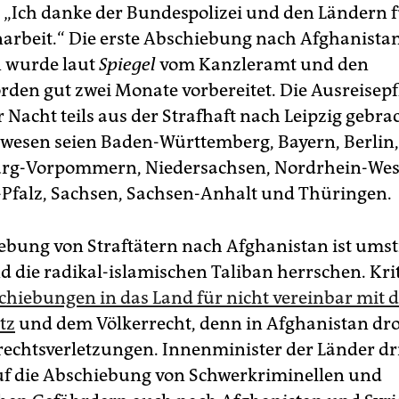
n. „Ich danke der Bundespolizei und den Ländern f
beit.“ Die erste Abschiebung nach Afghanistan 
n wurde laut
Spiegel
vom Kanzleramt und den
den gut zwei Monate vorbereitet. Die Ausreisepf
r Nacht teils aus der Strafhaft nach Leipzig gebr
gewesen seien Baden-Württemberg, Bayern, Berlin
rg-Vorpommern, Niedersachsen, Nordrhein-West
Pfalz, Sachsen, Sachsen-Anhalt und Thüringen.
ebung von Straftätern nach Afghanistan ist umstr
d die radikal-islamischen Taliban herrschen. Kri
chiebungen in das Land für nicht vereinbar mit 
tz
und dem Völkerrecht, denn in Afghanistan dr
chtsverletzungen. Innenminister der Länder d
f die Abschiebung von Schwerkriminellen und