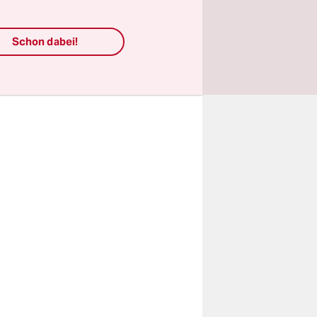
rsonen
eutschlands
Schon dabei!
ährdern.“