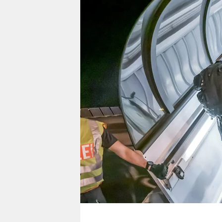
berlin
nord
wahrheit
verlag
verlag
veranstaltungen
shop
fragen & hilfe
unterstützen
abo
genossenschaft