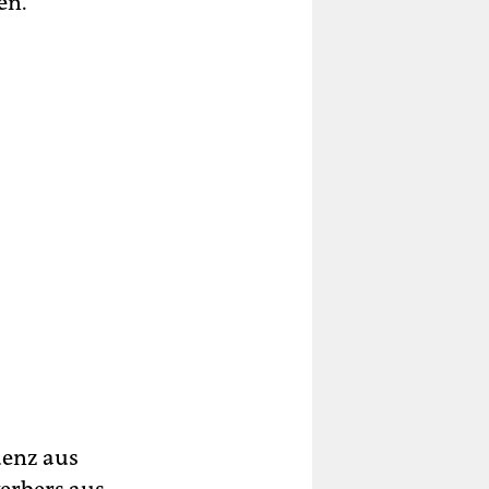
en.
uenz aus