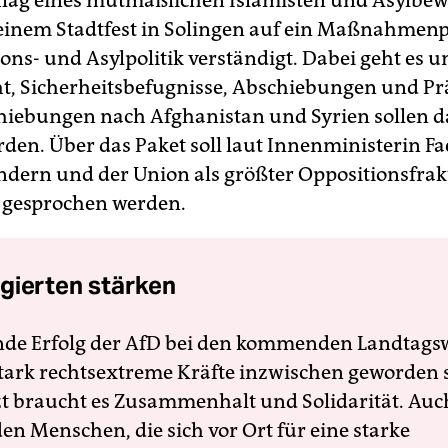
ag eines mutmaßlichen Islamisten und Asylbew
 einem Stadtfest in Solingen auf ein Maßnahmenp
ions- und Asylpolitik verständigt. Dabei geht es 
t, Sicherheitsbefugnisse, Abschiebungen und Pr
iebungen nach Afghanistan und Syrien sollen 
erden. Über das Paket soll laut Innenministerin F
ndern und der Union als größter Oppositionsfrak
 gesprochen werden.
gierten stärken
nde Erfolg der AfD bei den kommenden Landtags
 stark rechtsextreme Kräfte inzwischen geworden 
zt braucht es Zusammenhalt und Solidarität. Auc
en Menschen, die sich vor Ort für eine starke