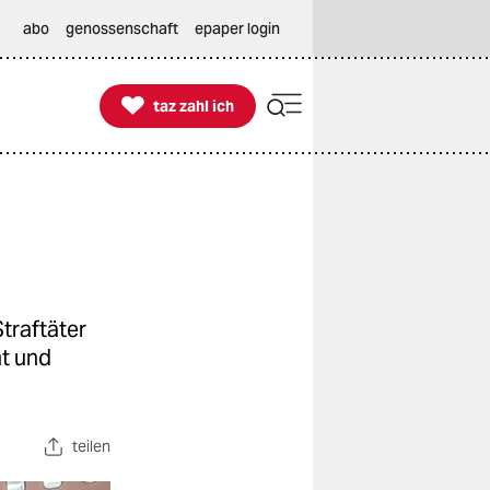
abo
genossenschaft
epaper login

taz zahl ich
taz zahl ich
traftäter
t und
teilen