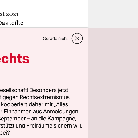
st 2021
s teilte
tätigte
Gerade nicht
es sich
rurteilte
echts
chland
roße
esellschaft! Besonders jetzt
on
rt gegen Rechtsextremismus
ierfür
z kooperiert daher mit „Alles
ller Einnahmen aus Anmeldungen
ebestreit.
. September – an die Kampagne,
rstützt und Freiräume sichern will,
“. Die
bei?