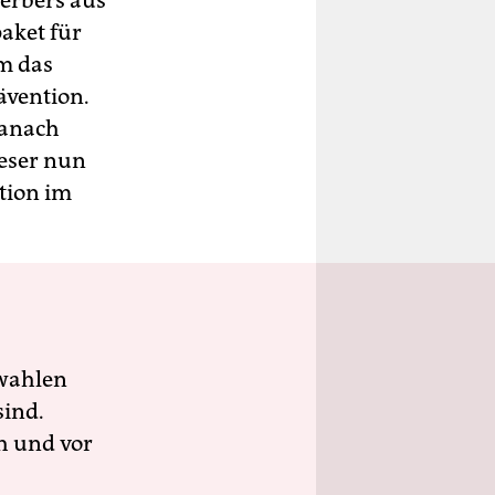
erbers aus
aket für
um das
ävention.
danach
aeser nun
tion im
wahlen
sind.
h und vor