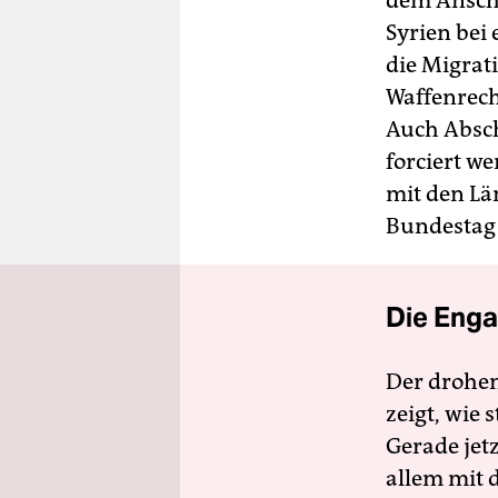
dem Anschl
Syrien bei
die Migrat
Waffenrech
Auch Absch
forciert w
mit den Lä
Bundestag
Die Enga
Der drohe
zeigt, wie
Gerade jet
allem mit d