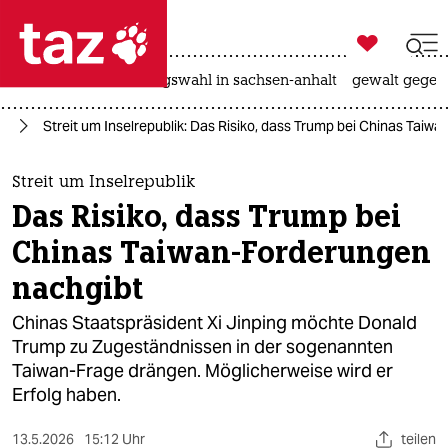

taz zahl ich
hitze
surfen
landtagswahl in sachsen-anhalt
gewalt gegen

taz zahl ich
en
Streit um Inselrepublik: Das Risiko, dass Trump bei Chinas Tai
taz zahl ich
themen
Streit um Inselrepublik
Das Risiko, dass Trump bei
politik
Chinas Taiwan-Forderungen
öko
nachgibt
gesellschaft
Chinas Staatspräsident Xi Jinping möchte Donald
Trump zu Zugeständnissen in der sogenannten
kultur
Taiwan-Frage drängen. Möglicherweise wird er
Erfolg haben.
sport
13.5.2026
15:12 Uhr
teilen