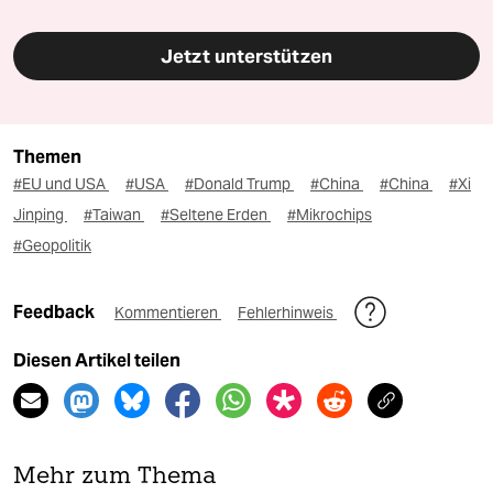
Jetzt unterstützen
Themen
#EU und USA
#USA
#Donald Trump
#China
#China
#Xi
Jinping
#Taiwan
#Seltene Erden
#Mikrochips
#Geopolitik
Feedback
Kommentieren
Fehlerhinweis
Diesen Artikel teilen
Mehr zum Thema