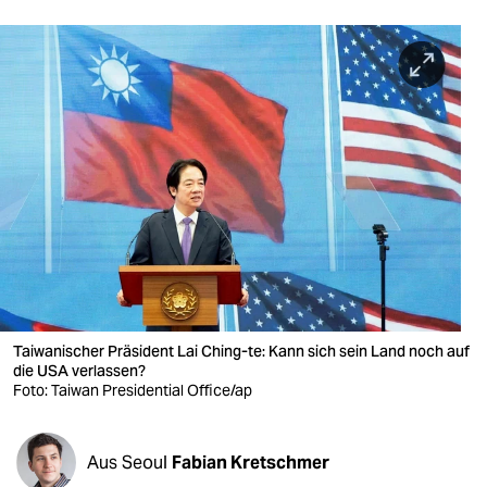
berlin
nord
wahrheit
verlag
verlag
veranstaltungen
shop
fragen & hilfe
Taiwanischer Präsident Lai Ching-te: Kann sich sein Land noch auf
unterstützen
die USA verlassen?
Foto: Taiwan Presidential Office/ap
abo
genossenschaft
Aus Seoul
Fabian Kretschmer