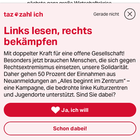
nächste ganz große Wirtschaftskrise.
Man kann nur hoffen, daß irgendwer Trump das
taz
zahl ich
Gerade nicht

erklärt hat..
Links lesen, rechts
bekämpfen
Jörg Heinrich
JH
13.05.2026
,
16:08 Uhr
Mit doppelter Kraft für eine offene Gesellschaft!
Ich halte es für gefährlich das hier wesentliche
Besonders jetzt brauchen Menschen, die sich gegen
völkerrechtliche Punkte völlig ausgeblendet
Rechtsextremismus einsetzen, unsere Solidarität.
werden.
Daher gehen 50 Prozent der Einnahmen aus
1.) Taiwan, amtlich "Rebublik China" ist
Neuanmeldungen an „Alles beginnt im Zentrum“ –
völkerrechtlich Teil Kontinental-Chinas, was
eine Kampagne, die bedrohte linke Kulturzentren
allgemeinbekannt sein sollte, siehe UN-
und Jugendorte unterstützt. Sind Sie dabei?
Resolution 2758.

Ja, ich will
Die UN selbst und fast alle Staaten der Welt
sehen das so, letztlich sogar Taiwan selbst in
dem Sinne das keine
Schon dabei!
Unabhängikgietserklärung von Kontinental-