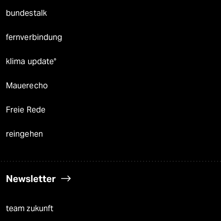
bundestalk
fernverbindung
klima update°
Mauerecho
Freie Rede
reingehen
Newsletter
team zukunft