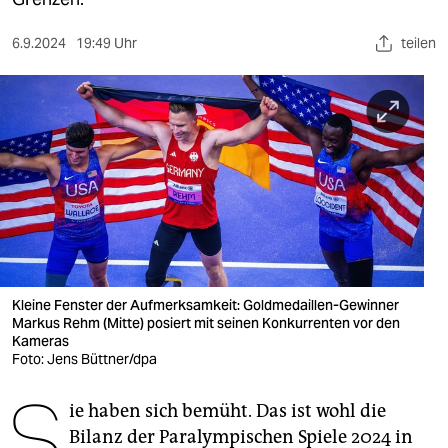
berlin
nord
6.9.2024
19:49 Uhr
teilen
wahrheit
verlag
verlag
veranstaltungen
shop
fragen & hilfe
Kleine Fenster der Aufmerksamkeit: Goldmedaillen-Gewinner
Markus Rehm (Mitte) posiert mit seinen Konkurrenten vor den
unterstützen
Kameras
Foto: Jens Büttner/dpa
abo
S
ie haben sich bemüht. Das ist wohl die
genossenschaft
Bilanz der Paralympischen Spiele 2024 in