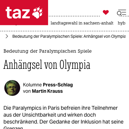

taz zahl ich
niedrigwasser
rente
landtagswahl in sachsen-anhalt
hybri

taz zahl ich
cs
Bedeutung der Paralympischen Spiele: Anhängsel von Olympia
taz zahl ich
themen
Bedeutung der Paralympischen Spiele
Anhängsel von Olympia
politik
öko
Kolumne
Press-Schlag
gesellschaft
von
Martin Krauss
kultur
Die Paralympics in Paris befreien ihre Teilnehmer
aus der Unsichtbarkeit und wirken doch
sport
beschränkend. Der Gedanke der Inklusion hat seine
Grenzen.