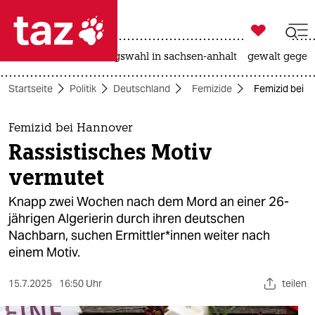

taz zahl ich
hitze
surfen
landtagswahl in sachsen-anhalt
gewalt gegen

taz zahl ich
Startseite
Politik
Deutschland
Femizide
Femizid bei H
taz zahl ich
themen
Femizid bei Hannover
Rassistisches Motiv
politik
vermutet
öko
Knapp zwei Wochen nach dem Mord an einer 26-
jährigen Algerierin durch ihren deutschen
gesellschaft
Nachbarn, suchen Er­mitt­le­r*in­nen weiter nach
einem Motiv.
kultur
sport
15.7.2025
16:50 Uhr
teilen