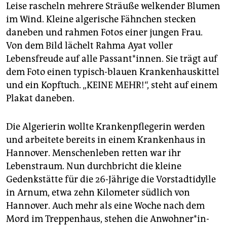
epaper login
Leise rascheln mehrere Sträuße welkender Blumen
im Wind. Kleine algerische Fähnchen stecken
daneben und rahmen Fotos einer jungen Frau.
Von dem Bild lächelt Rahma Ayat voller
Lebensfreude auf alle Passant*innen. Sie trägt auf
dem Foto einen typisch-blauen Krankenhauskittel
und ein Kopftuch. „KEINE MEHR!“, steht auf einem
Plakat daneben.
Die Algerierin wollte Krankenpflegerin werden
und arbeitete bereits in einem Krankenhaus in
Hannover. Menschenleben retten war ihr
Lebenstraum. Nun durchbricht die kleine
Gedenkstätte für die 26-Jährige die Vorstadtidylle
in Arnum, etwa zehn Kilometer südlich von
Hannover. Auch mehr als eine Woche nach dem
Mord im Treppenhaus, stehen die An­woh­ne­r*in­