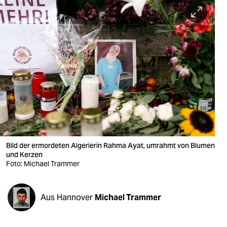
berlin
nord
wahrheit
verlag
verlag
veranstaltungen
shop
Bild der ermordeten Algerierin Rahma Ayat, umrahmt von Blumen
fragen & hilfe
und Kerzen
Foto: Michael Trammer
unterstützen
abo
Aus Hannover
Michael Trammer
genossenschaft