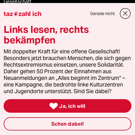
Gesellschaft
taz
zahl ich
Gerade nicht

Kultur
Links lesen, rechts
Sport
bekämpfen
Berlin
Mit doppelter Kraft für eine offene Gesellschaft!
Besonders jetzt brauchen Menschen, die sich gegen
Nord
Rechtsextremismus einsetzen, unsere Solidarität.
Daher gehen 50 Prozent der Einnahmen aus
Wahrheit
Neuanmeldungen an „Alles beginnt im Zentrum“ –
eine Kampagne, die bedrohte linke Kulturzentren
und Jugendorte unterstützt. Sind Sie dabei?
Themen

Ja, ich will
Hitze
Schon dabei!