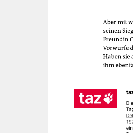
Aber mit we
seinen Sieg
Freundin O
Vorwürfe d
Haben sie 
ihm ebenfa
ta
Die
Tag
De
19
ein