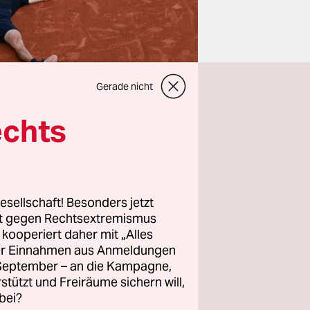
Gerade nicht
echts
rev –
t es nach
esellschaft! Besonders jetzt
rt gegen Rechtsextremismus
such
z kooperiert daher mit „Alles
den
ller Einnahmen aus Anmeldungen
m den er so
. September – an die Kampagne,
rstützt und Freiräume sichern will,
bei?