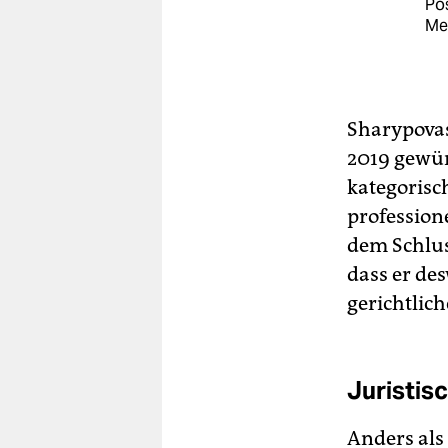
Pos
Me
Sharypovas
2019 gewür
kategorisc
profession
dem Schlus
dass er de
gerichtlich
Juristisc
Anders als 