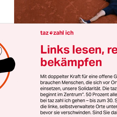
taz
zahl ich

Links lesen, r
bekämpfen
ch hat „unser Sascha“ es geschafft. Alexander Zve
ha ist die russische Koseform seines Namens – is
Mit doppelter Kraft für eine offene G
brauchen Menschen, die sich vor O
 verlorenen Grand-Slam-Finals beim vierten Ver
einsetzen, unsere Solidarität. Die ta
Bei den diesjährigen French Open konnte er sich 
beginnt im Zentrum“. 50 Prozent a
tel, der ihm in seiner Karriere noch fehlte und u
bei taz zahl ich gehen – bis zum 30
fte, sichern.
die linke, selbstverwaltete Orte unte
bevor sie verschwinden. Sind Sie da