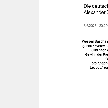
berlin
Die deutsc
nord
Alexander Z
wahrheit
8.6.2026
20:20
verlag
Wessen Sascha j
verlag
genau? Zverev a
Juni nach
veranstaltungen
Gewinn der Fr
O
shop
Foto: Steph
Lecocq/reu
fragen & hilfe
unterstützen
abo
genossenschaft