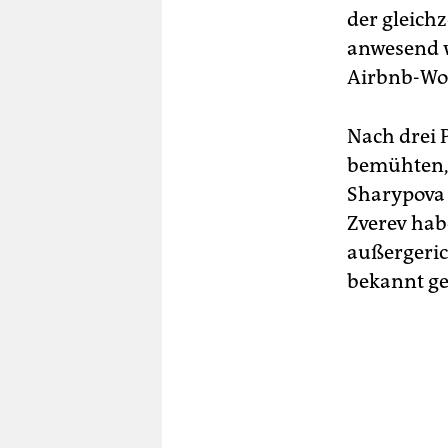
der gleich
anwesend w
Airbnb-Woh
Nach drei 
bemühten, 
Sharypova 
Zverev ha
außergeric
bekannt g