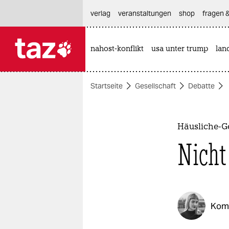
hautnavigation anspringen
hauptinhalt anspringen
footer anspringen
verlag
veranstaltungen
shop
fragen &
nahost-konflikt
usa unter trump
lan

taz zahl ich
taz zahl ich
Startseite
Gesellschaft
Debatte
themen
politik
Häusliche-G
öko
Nicht
gesellschaft
kultur
Kom
sport