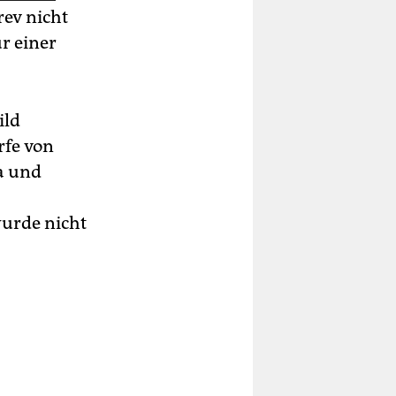
rev nicht
r einer
ild
rfe von
ea und
wurde nicht