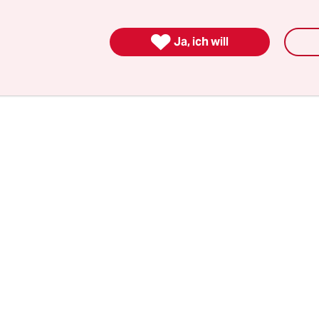
euen sich mit: „Der Durchbruch für Zverev: ‚Wir s
 titelte das ZDF, „Jetzt muss er es keinem mehr b

Ja, ich will
Zverev in Paris am Ziel seiner Grand-Slam-Träume“
 Wie toll!