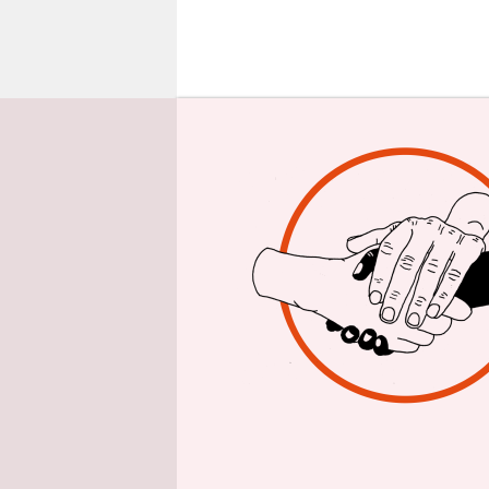
epaper login
E
ndli
Sasc
drei
geglückt: 
einzigen Ti
lange kämp