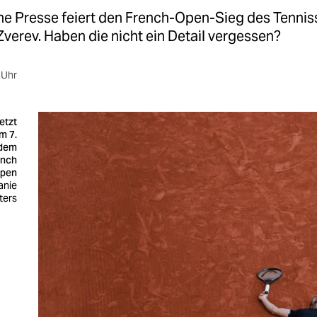
he Presse feiert den French-Open-Sieg des Tennis
verev. Haben die nicht ein Detail vergessen?
 Uhr
etzt
m 7.
 dem
ench
pen
anie
ters