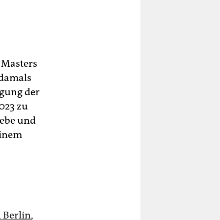
 Masters
 damals
igung der
023 zu
gebe und
einem
 Berlin
,