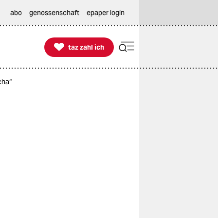
abo
genossenschaft
epaper login

taz zahl ich
taz zahl ich
cha“