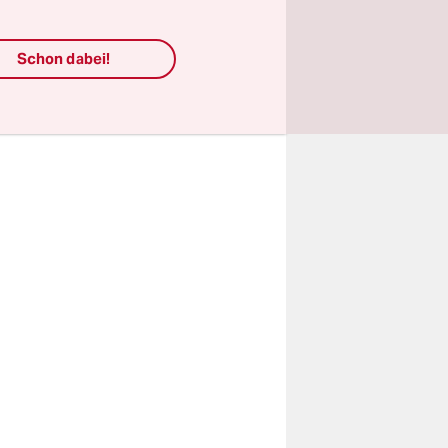
ind
eweisen“,
Schon dabei!
, schreibt