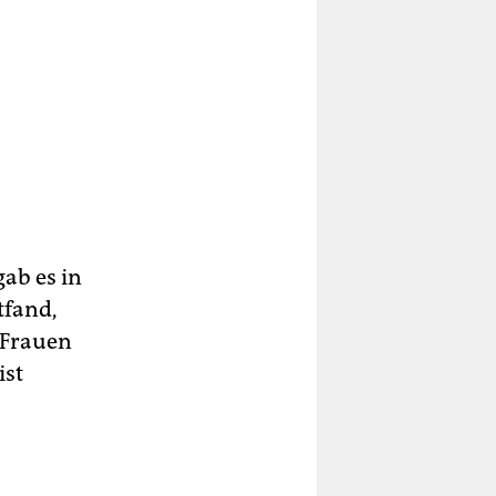
gab es in
tfand,
e Frauen
ist