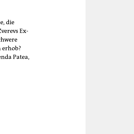
e, die
Zverevs Ex-
schwere
n erhob?
enda Patea,