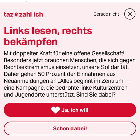
taz
zahl ich
Suryo
S
Gerade nicht

13.08.2024
,
12:02 Uhr
Links lesen, rechts
@warum_denkt_keiner_nach?:
rp-online.de/nrw/p...-mehr_aid-
bekämpfen
16724641
"Sprechen Ärzte anonym, bekommt
Mit doppelter Kraft für eine offene Gesellschaft!
man dagegen eine andere Antwort.
Besonders jetzt brauchen Menschen, die sich gegen
"Es ist nicht angenehm, das so zu
Rechtsextremismus einsetzen, unsere Solidarität.
trennen, aber wir haben in
Daher gehen 50 Prozent der Einnahmen aus
Deutschland einen ganz anderen
Neuanmeldungen an „Alles beginnt im Zentrum“ –
Umgang mit Diagnosen und
eine Kampagne, die bedrohte linke Kulturzentren
Schmerzen, als in vielen anderen
und Jugendorte unterstützt. Sind Sie dabei?
Kulturkreisen", sagt Meischner, der in
Wahrheit anders heißt."

Ja, ich will
"Viele Migranten wählen sehr häufig
den Notruf, obwohl ihnen eigentlich
nichts Schlimmes fehlt. Sie sehen ihn
Schon dabei!
mehr als eine Art Bereitschaftsdienst,