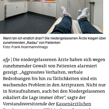
berlin
nord
wahrheit
verlag
Wann bin ich endlich dran? Die niedergelassenen Ärzte klagen über
zunehmenden „Radau“ von Patienten
verlag
Foto: Frank Hoermann/imago
veranstaltungen
afp
| Die niedergelassenen Ärzte haben sich wegen
shop
zunehmender Gewalt von Patienten alarmiert
fragen & hilfe
gezeigt. „Aggressives Verhalten, verbale
Bedrohungen bis hin zu Tätlichkeiten sind ein
unterstützen
wachsendes Problem in den Arztpraxen. Nicht nur
in Notaufnahmen, auch bei den Niedergelassenen
abo
eskaliert die Lage immer öfter“, sagte der
genossenschaft
Vorstandsvorsitzende der
Kassenärztlichen