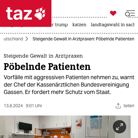

taz zahl ich
bergsteigen
usa unter trump
katzen
landtagswahl in sachs

taz zahl ich
Deutschland
Steigende Gewalt in Arztpraxen: Pöbelnde Patienten
taz zahl ich
themen
Steigende Gewalt in Arztpraxen
Pöbelnde Patienten
politik
Vorfälle mit aggressiven Patienten nehmen zu, warnt
öko
der Chef der Kassenärztlichen Bundesvereinigung
Gassen. Er fordert mehr Schutz vom Staat.
gesellschaft
13.8.2024
9:01 Uhr
teilen
kultur
sport