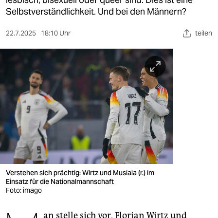
berlin
Selbstverständlichkeit. Und bei den Männern?
nord
22.7.2025
18:10 Uhr
teilen
wahrheit
verlag
verlag
veranstaltungen
shop
fragen & hilfe
unterstützen
Verstehen sich prächtig: Wirtz und Musiala (r.) im
Einsatz für die Nationalmannschaft
abo
Foto: imago
genossenschaft
an stelle sich vor, Florian Wirtz und