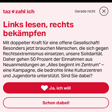
genossenschaft
taz
zahl ich
Gerade nicht

taz zahl ich
Links lesen, rechts
bekämpfen
recherchefonds ausland
Mit doppelter Kraft für eine offene Gesellschaft!
panterstiftung
Besonders jetzt brauchen Menschen, die sich gegen
Rechtsextremismus einsetzen, unsere Solidarität.
panterpreis 2026
Daher gehen 50 Prozent der Einnahmen aus
Neuanmeldungen an „Alles beginnt im Zentrum“ –
eine Kampagne, die bedrohte linke Kulturzentren
und Jugendorte unterstützt. Sind Sie dabei?
Podcast

Ja, ich will
bundestalk
Schon dabei!
fernverbindung