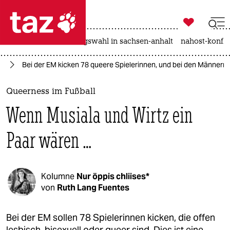

taz zahl ich
hitze
surfen
landtagswahl in sachsen-anhalt
nahost-konfli

taz zahl ich
25
Bei der EM kicken 78 queere Spielerinnen, und bei den Männern
taz zahl ich
themen
Queerness im Fußball
Wenn Musiala und Wirtz ein
politik
Paar wären …
öko
gesellschaft
Kolumne
Nur öppis chliises*
kultur
von
Ruth Lang Fuentes
sport
Bei der EM sollen 78 Spielerinnen kicken, die offen
lesbisch, bisexuell oder queer sind. Dies ist eine