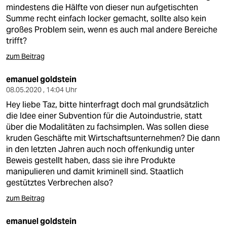
berlin
mindestens die Hälfte von dieser nun aufgetischten
Summe recht einfach locker gemacht, sollte also kein
nord
großes Problem sein, wenn es auch mal andere Bereiche
trifft?
wahrheit
zum Beitrag
verlag
emanuel goldstein
verlag
08.05.2020 , 14:04 Uhr
Hey liebe Taz, bitte hinterfragt doch mal grundsätzlich
veranstaltungen
die Idee einer Subvention für die Autoindustrie, statt
über die Modalitäten zu fachsimplen. Was sollen diese
shop
kruden Geschäfte mit Wirtschaftsunternehmen? Die dann
fragen & hilfe
in den letzten Jahren auch noch offenkundig unter
Beweis gestellt haben, dass sie ihre Produkte
unterstützen
manipulieren und damit kriminell sind. Staatlich
gestütztes Verbrechen also?
abo
zum Beitrag
genossenschaft
emanuel goldstein