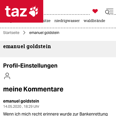

taz zahl ich
krieg in der ukraine
hitze
niedrigwasser
waldbrände

taz zahl ich
Startseite
emanuel goldstein
taz zahl ich
emanuel goldstein
themen
politik
Profil-Einstellungen
öko
gesellschaft
meine Kommentare
kultur
emanuel goldstein
sport
14.05.2020 , 18:29 Uhr
Wenn ich mich recht erinnere wurde zur Bankenrettung