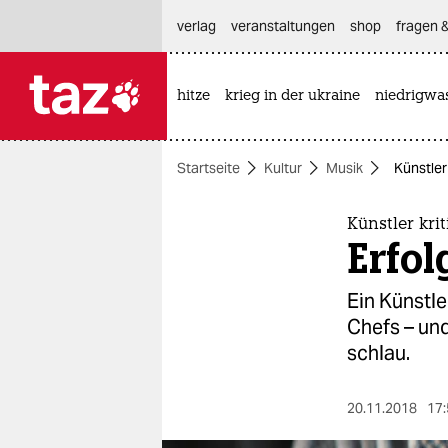
hautnavigation anspringen
hauptinhalt anspringen
footer anspringen
verlag
veranstaltungen
shop
fragen &
hitze
krieg in der ukraine
niedrigwa

taz zahl ich
taz zahl ich
Startseite
Kultur
Musik
Künstler
themen
politik
Künstler krit
Erfol
öko
Ein Künstle
gesellschaft
Chefs – und
schlau.
kultur
sport
20.11.2018
17: