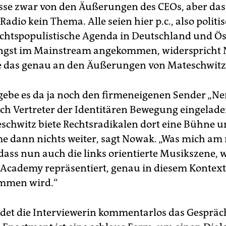
wisse zwar von den Äußerungen des CEOs, aber das 
Radio kein Thema. Alle seien hier p.c., also politi
echtspopulistische Agenda in Deutschland und Ös
ängst im Mainstream angekommen, widerspricht
 das genau an den Äußerungen von Mateschwitz 
ebe es da ja noch den firmeneigenen Sender „Ne
ch Vertreter der Identitären Bewegung eingelad
eschwitz biete Rechtsradikalen dort eine Bühne 
 dann nichts weiter, sagt Nowak. „Was mich am
, dass nun auch die links orientierte Musikszene, w
 Academy repräsentiert, genau in diesem Kontext
mmen wird.“
et die Interviewerin kommentarlos das Gespräch