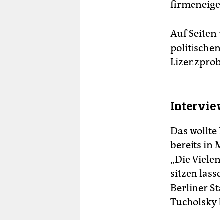
firmeneige
Auf Seiten
politische
Lizenzprob
Intervie
Das wollte
bereits in
„Die Vielen
sitzen lass
Berliner S
Tucholsky 