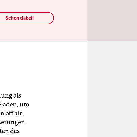
Schon dabei!
dung als
geladen, um
 off air,
ußerungen
ten des