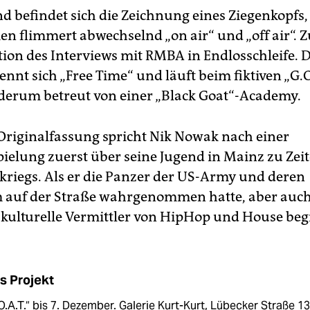
d befindet sich die Zeichnung eines Ziegenkopfs,
en flimmert abwechselnd „on air“ und „off air“. Z
tion des Interviews mit RMBA in Endlosschleife. D
nnt sich „Free Time“ und läuft beim fiktiven „G.O
ederum betreut von einer „Black Goat“-Academy.
 Originalfassung spricht Nik Nowak nach einer
ielung zuerst über seine Jugend in Mainz zu Zei
kkriegs. Als er die Panzer der US-Army und deren
 auf der Straße wahrgenommen hatte, aber auch 
s kulturelle Vermittler von HipHop und House begr
s Projekt
O.A.T.“ bis 7. Dezember. Galerie Kurt-Kurt, Lübecker Straße 13