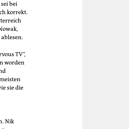
sei bei
sch korrekt.
terreich
 Nowak,
ablesen.
rvous TV“,
en worden
und
 meisten
ie sie die
. Nik