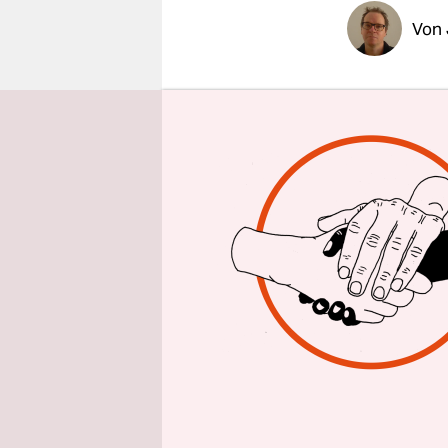
epaper login
Von
G.O.A.T. is
Stars wie 
ist aber au
manchmal d
Und „G.O.A
Sendung, d
Academy am
sehen und 