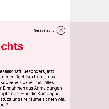
ports auf
Gerade nicht
Time
. Goat
erden
echts
 einer
 Music
esellschaft! Besonders jetzt
n Berlin zu
rt gegen Rechtsextremismus
z kooperiert daher mit „Alles
ller Einnahmen aus Anmeldungen
. September – an die Kampagne,
rstützt und Freiräume sichern will,
bei?