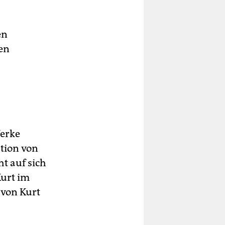
en
en
Werke
tion von
ht auf sich
Kurt im
 von Kurt