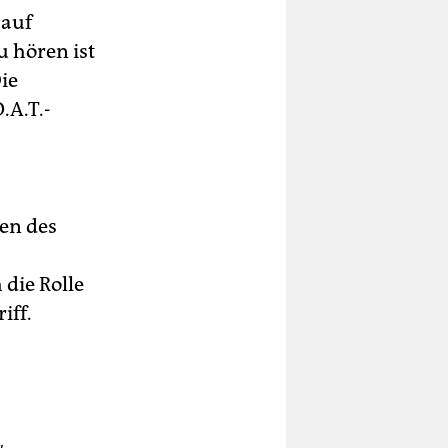
 auf
u hören ist
ie
.A.T.-
ten des
die Rolle
iff.
,