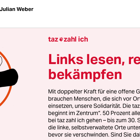
Julian Weber
t eine Abkürzung, die in der Sphäre des US-Profis
taz
zahl ich

Michael Jordan angewendet wird:
Greatest Of All 
ch das englische Wort für Ziege, und als solche w
Links lesen, r
ie schwachen Spieler eines Teams bezeichnet.
bekämpfen
.T.-Radio“ heißt nun wiederum das Re-Enactment
ie ursprünglich beim Internet­radio der Red Bull
Mit doppelter Kraft für eine offene G
 4. Oktober zu hören und nun als Kunstaktion i
brauchen Menschen, die sich vor O
einsetzen, unsere Solidarität. Die ta
zu hören war.
beginnt im Zentrum“. 50 Prozent a
bei taz zahl ich gehen – bis zum 30
die linke, selbstverwaltete Orte unte
bevor sie verschwinden. Sind Sie da