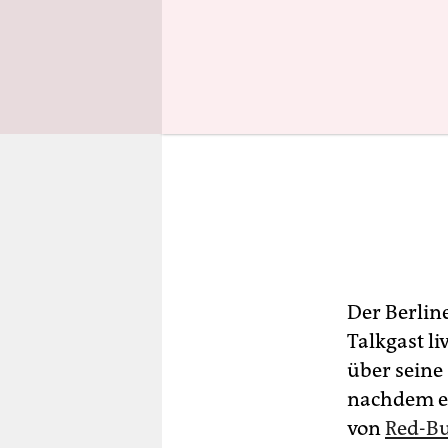
Der Berlin
Talkgast l
über seine
nachdem er
von
Red-Bu