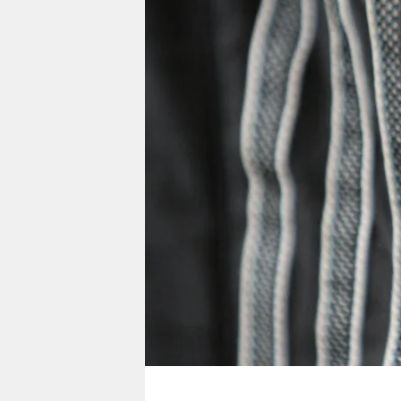
berlin
nord
wahrheit
verlag
verlag
veranstaltungen
shop
fragen & hilfe
unterstützen
abo
genossenschaft