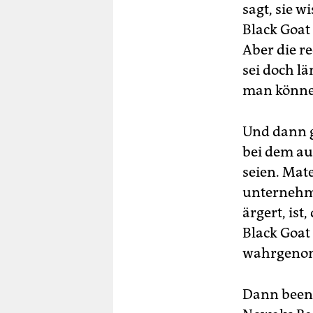
sagt, sie 
Black Goat 
Aber die r
sei doch l
man könne
Und dann g
bei dem au
seien. Mat
unternehme
ärgert, ist
Black Goat
wahrgeno
Dann beend