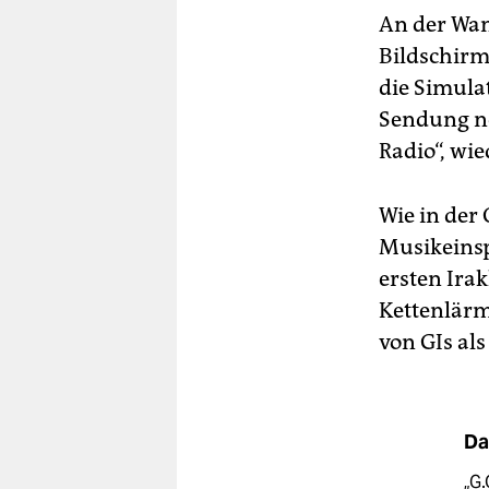
An der Wan
Bildschirm
die Simula
Sendung ne
Radio“, wi
Wie in der
Musikeinsp
ersten Ira
Kettenlärm
von GIs al
Da
„G.