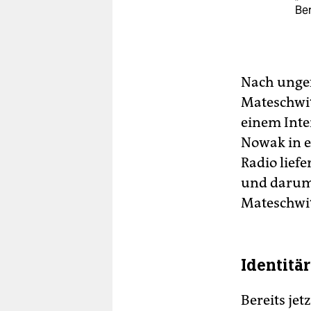
Ber
Nach unge
Mateschwit
einem Inte
Nowak in e
Radio liefe
und darum 
Mateschwit
Identitä
Bereits je