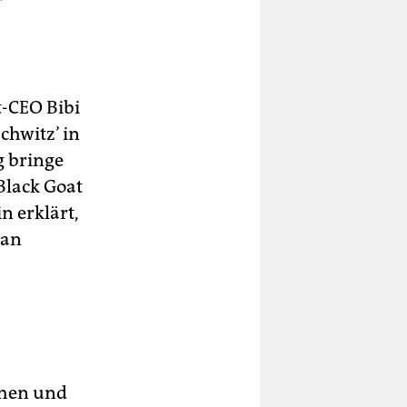
-CEO Bibi
hwitz’ in
g bringe
Black Goat
n erklärt,
 an
chen und