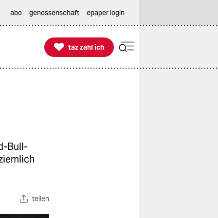
abo
genossenschaft
epaper login

taz zahl ich
taz zahl ich
d-Bull-
ziemlich
teilen