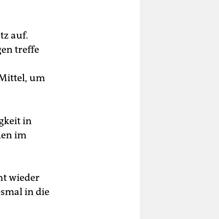
tz auf.
en treffe
Mittel, um
keit in
len im
ht wieder
smal in die