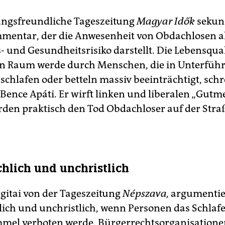
ungsfreundliche Tageszeitung
Magyar Idők
sekund
entar, der die Anwesenheit von Obdachlosen al
- und Gesundheitsrisiko darstellt. Die Lebensqual
en Raum werde durch Menschen, die in Unterfü
schlafen oder betteln massiv beeinträchtigt, schr
Bence Apáti. Er wirft linken und liberalen „Gut
ürden praktisch den Tod Obdachloser auf der Stra
lich und unchristlich
gitai von der Tageszeitung
Népszava,
argumentier
ch und unchristlich, wenn Personen das Schlaf
mel verboten werde. Bürgerrechtsorganisatione