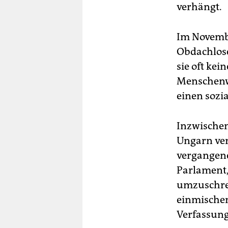
verhängt.
Im Novembe
Obdachlose
sie oft kei
Menschenwü
einen sozi
Inzwischen
Ungarn ver
vergangene
Parlament, 
umzuschrei
einmischen
Verfassung