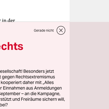
 in der
 Das
Gerade nicht
ann, der
s am
echts
nter Strafe
aum
esellschaft! Besonders jetzt
rt gegen Rechtsextremismus
z kooperiert daher mit „Alles
Haftstrafe
ller Einnahmen aus Anmeldungen
. September – an die Kampagne,
rstützt und Freiräume sichern will,
bei?