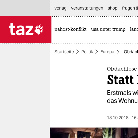
hautnavigation anspringen
hauptinhalt anspringen
footer anspringen
verlag
veranstaltungen
shop
fragen &
nahost-konflikt
usa unter trump
lan

taz zahl ich
taz zahl ich
Startseite
Politik
Europa
Obdach
themen
politik
Obdachlose
Statt
öko
Erstmals wi
gesellschaft
das Wohnung
kultur
18.10.2018
16:
sport