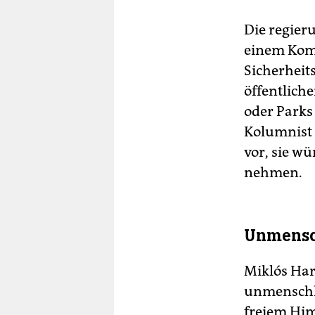
Die regier
einem Komm
Sicherheits
öffentlich
oder Parks 
Kolumnist 
vor, sie w
nehmen.
Unmensch
Miklós Har
unmenschli
freiem Him