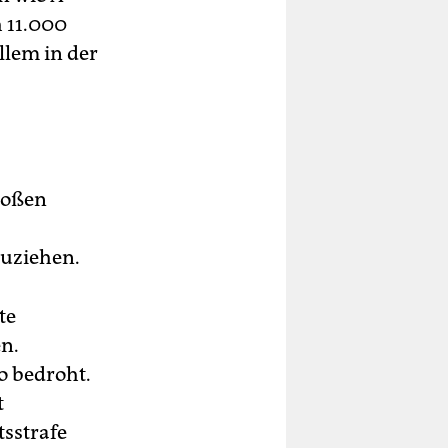
h 11.000
llem in der
großen
zuziehen.
te
en.
o bedroht.
t
tsstrafe