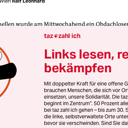
 Wien
Ralf Leonhard
ellen wurde am Mittwochabend ein Obdachloser
n Stadt Gödöllö unweit von Budapest abgeführt.
taz
zahl ich

ht sprach gegen ihn eine Verwarnung aus. Der M
arkbank schlafen wollte, ist das erste Opfer eine
Links lesen, r
Kraft getretenen Gesetzes, das Obdachlosigkeit u
bekämpfen
 sieht vor, dass Menschen, die im öffentlichen R
Mit doppelter Kraft für eine offene G
brauchen Menschen, die sich vor O
 dreimal verwarnt werden müssen, bevor sie zu
einsetzen, unsere Solidarität. Die ta
 Arbeit eingeteilt oder, im Extremfall, zu einer 
beginnt im Zentrum“. 50 Prozent a
 werden können.
bei taz zahl ich gehen – bis zum 30
die linke, selbstverwaltete Orte unte
bevor sie verschwinden. Sind Sie da