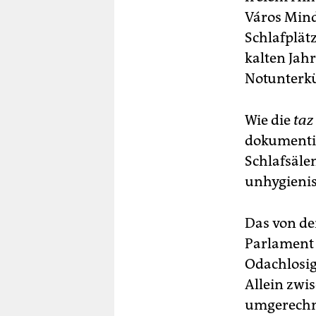
Város Mind
Schlafplät
kalten Jah
Notunterkü
Wie die
taz
dokumentie
Schlafsäle
unhygienis
Das von de
Parlament 
Odachlosig
Allein zwi
umgerechne