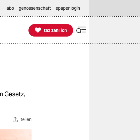
abo
genossenschaft
epaper login

taz zahl ich
taz zahl ich
n Gesetz,
teilen