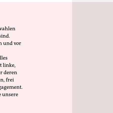
wahlen
sind.
h und vor
lles
 linke,
ür deren
n, frei
ngagement.
e unsere