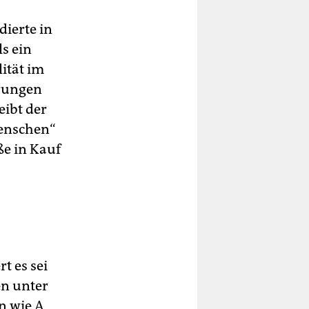
ierte in
s ein
ität im
hrungen
eibt der
menschen“
ße in Kauf
t es sei
en unter
n wie A