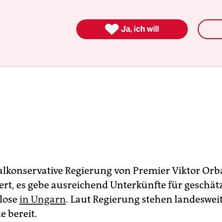

Ja, ich will
alkonservative Regierung von Premier Viktor Or
rt, es gebe ausreichend Unterkünfte für geschät
lose
in Ungarn
. Laut Regierung stehen landeswei
e bereit.