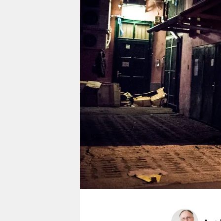
berlin
nord
wahrheit
verlag
verlag
veranstaltungen
shop
fragen & hilfe
unterstützen
abo
genossenschaft