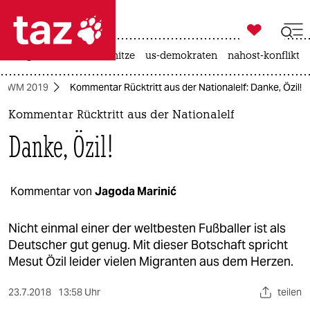

taz zahl ich
krieg in der ukraine
hitze
us-demokraten
nahost-konflikt

taz zahl ich
n-WM 2019
Kommentar Rücktritt aus der Nationalelf: Danke, Özil!
taz zahl ich
Kommentar Rücktritt aus der Nationalelf
themen
Danke, Özil!
politik
öko
Kommentar von
Jagoda Marinić
gesellschaft
Nicht einmal einer der weltbesten Fußballer ist als
Deutscher gut genug. Mit dieser Botschaft spricht
kultur
Mesut Özil leider vielen Migranten aus dem Herzen.
sport
23.7.2018
13:58 Uhr
teilen