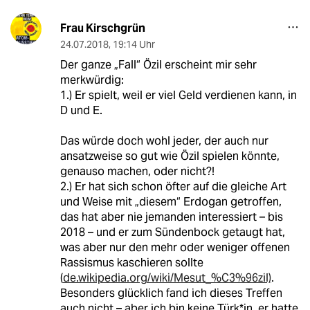
Frau Kirschgrün
24.07.2018
,
19:14 Uhr
Der ganze „Fall“ Özil erscheint mir sehr
merkwürdig:
1.) Er spielt, weil er viel Geld verdienen kann, in
D und E.
Das würde doch wohl jeder, der auch nur
ansatzweise so gut wie Özil spielen könnte,
genauso machen, oder nicht?!
2.) Er hat sich schon öfter auf die gleiche Art
und Weise mit „diesem“ Erdogan getroffen,
das hat aber nie jemanden interessiert – bis
2018 – und er zum Sündenbock getaugt hat,
was aber nur den mehr oder weniger offenen
Rassismus kaschieren sollte
(
de.wikipedia.org/wiki/Mesut_%C3%96zil)
.
Besonders glücklich fand ich dieses Treffen
auch nicht – aber ich bin keine Türk*in, er hatte