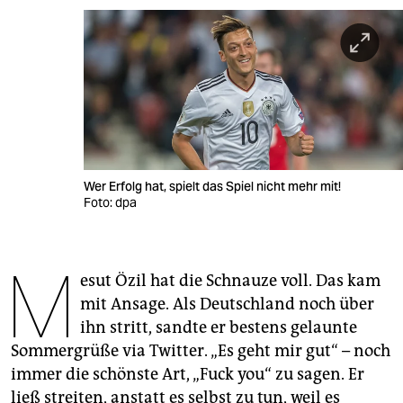
berlin
nord
wahrheit
verlag
verlag
Wer Erfolg hat, spielt das Spiel nicht mehr mit!
veranstaltungen
Foto: dpa
shop
M
fragen & hilfe
esut Özil hat die Schnauze voll. Das kam
unterstützen
mit Ansage. Als Deutschland noch über
ihn stritt, sandte er bestens gelaunte
abo
Sommergrüße via Twitter. „Es geht mir gut“ – noch
genossenschaft
immer die schönste Art, „Fuck you“ zu sagen. Er
ließ streiten, anstatt es selbst zu tun, weil es