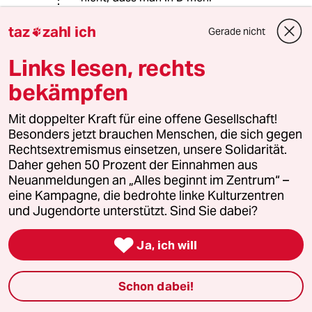
Berührungsängst, sondern dass der
ältere Teil der Bevölkerung sich noch
taz
zahl ich
Gerade nicht

nicht an die Diversität gewöhnt hat
und insofern einen demonstrativeren
Links lesen, rechts
Argwohn mitschleift. Bei den jungen
bekämpfen
und gebildeten Deutschen bemerke
ich diesen aber gar nicht mehr.
Mit doppelter Kraft für eine offene Gesellschaft!
Besonders jetzt brauchen Menschen, die sich gegen
Rechtsextremismus einsetzen, unsere Solidarität.
reblek
Daher gehen 50 Prozent der Einnahmen aus
24.07.2018
,
07:34 Uhr
Neuanmeldungen an „Alles beginnt im Zentrum“ –
eine Kampagne, die bedrohte linke Kulturzentren
Außenminister Maas hat was Kluges gesagt:
und Jugendorte unterstützt. Sind Sie dabei?
"Ich glaube auch nicht, dass der Fall eines in
England lebenden und arbeitenden

Multimillionärs Auskunft gibt über die
Ja, ich will
Integrationsfähigkeit in Deutschland."
Schon dabei!