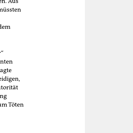
en. Aus
 müssten
 dem
r“
enten
sagte
eidigen,
torität
ung
zum Töten