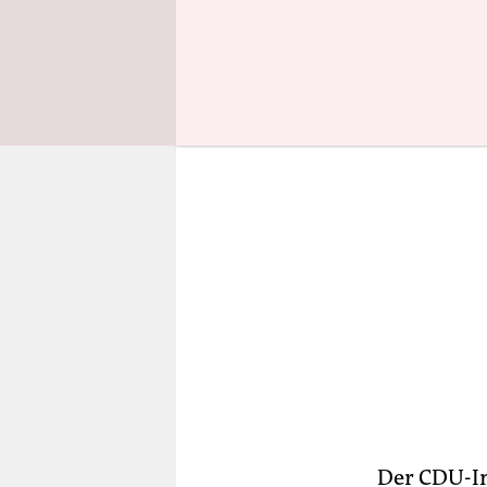
abzulenken“
Der CDU-I