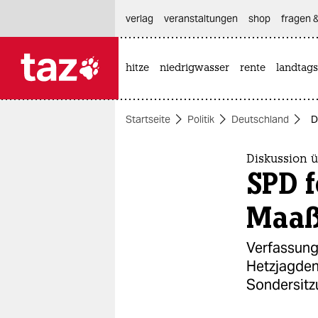
hautnavigation anspringen
hauptinhalt anspringen
footer anspringen
verlag
veranstaltungen
shop
fragen &
hitze
niedrigwasser
rente
landtags

taz zahl ich
taz zahl ich
Startseite
Politik
Deutschland
D
themen
politik
Diskussion 
SPD f
öko
Maa
gesellschaft
Verfassung
kultur
Hetzjagden
Sondersitzu
sport