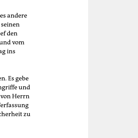
les andere
t seinen
ef den
n und vom
ag ins
n. Es gebe
ngriffe und
e von Herrn
Verfassung
cherheit zu