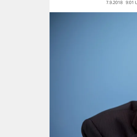
berlin
7.9.2018
9:01 
nord
wahrheit
verlag
verlag
veranstaltungen
shop
fragen & hilfe
unterstützen
abo
genossenschaft