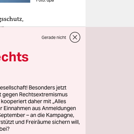
Foto: dpa
gsschutz,
er
nüber den
Gerade nicht
Chemnitz
echts
 darüber
te Maaßen.
esellschaft! Besonders jetzt
n nahe dem
rt gegen Rechtsextremismus
en keine
z kooperiert daher mit „Alles
thentisch
ller Einnahmen aus Anmeldungen
ünde dafür,
. September – an die Kampagne,
rstützt und Freiräume sichern will,
bei?
tz