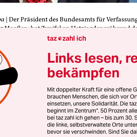
pa
| Der Präsident des Bundesamts für Verfassun
 Maaßen, hat Zweifel an Hetzjagden während d
ionen in Chemnitz geäußert. „Die Skepsis gege
taz
zahl ich

chten zu rechtsextremistischen Hetzjagden in 
Links lesen, r
ir geteilt“, sagte Maaßen der
Bild
-Zeitung. Dem
sschutz lägen „keine belastbaren Informationen
bekämpfen
solche Hetzjagden stattgefunden haben“, erläuter
Mit doppelter Kraft für eine offene G
ideo, das Jagdszenen auf ausländische Mensche
brauchen Menschen, die sich vor O
atz in Chemnitz zeigen soll, sagte Maaßen, es läg
einsetzen, unsere Solidarität. Die ta
ür vor, dass das im Internet kursierende Video au
beginnt im Zentrum“. 50 Prozent a
 meiner vorsichtigen Bewertung sprechen gute Gr
bei taz zahl ich gehen – bis zum 30
die linke, selbstverwaltete Orte unte
ch um eine gezielte Falschinformation handelt, um
bevor sie verschwinden. Sind Sie da
eise die Öffentlichkeit von dem Mord in Chemni