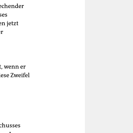
rechender
ses
n jetzt
er
t, wenn er
ese Zweifel
schusses