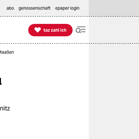
abo
genossenschaft
epaper login

taz zahl ich
taz zahl ich
 Maaßen
u
nitz