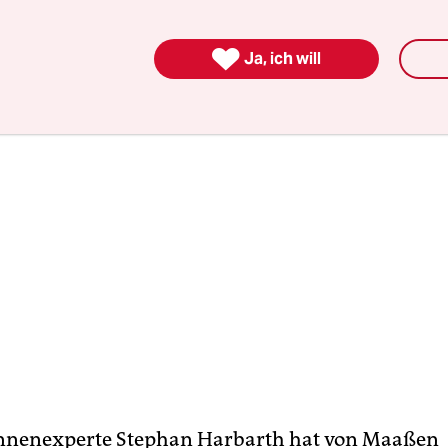
, sagte er.

Ja, ich will
nnenexperte Stephan Harbarth hat von Maaßen