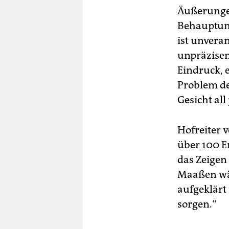
Äußerungen
Behauptunge
ist unveran
unpräzisen
Eindruck, 
Problem de
Gesicht all
Hofreiter 
über 100 E
das Zeigen
Maaßen wär
aufgeklärt
sorgen.“