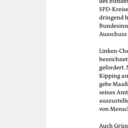
des Bundes
SPD-Kreise
dringend h
Bundesinne
Ausschuss 
Linken-Che
bezeichnet
gefordert.
Kipping am 
gebe Maaße
seines Amt
auszustell
von Mensch
Auch Grüne