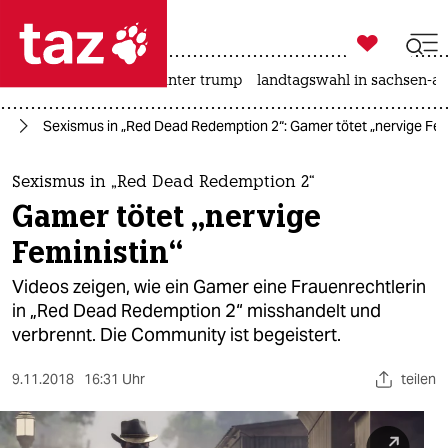

taz zahl ich
nahost-konflikt
usa unter trump
landtagswahl in sachsen-an

taz zahl ich
ur
Sexismus in „Red Dead Redemption 2“: Gamer tötet „nervige Fem
taz zahl ich
themen
Sexismus in „Red Dead Redemption 2“
Gamer tötet „nervige
politik
Feministin“
öko
Videos zeigen, wie ein Gamer eine Frauenrechtlerin
in „Red Dead Redemption 2“ misshandelt und
gesellschaft
verbrennt. Die Community ist begeistert.
kultur
9.11.2018
16:31 Uhr
teilen
sport