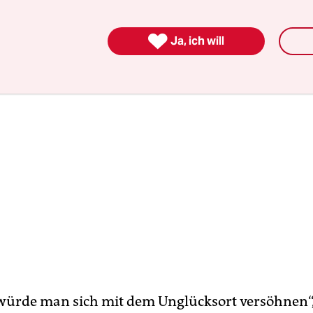
o.

Ja, ich will
ls würde man sich mit dem Unglücksort versöhnen“,