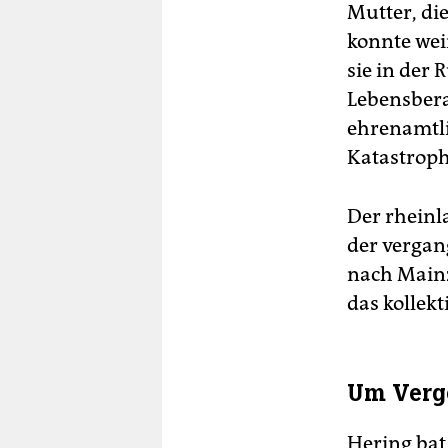
Mutter, di
konnte wei
sie in der
Lebensbera
ehrenamtli
Katastrop
Der rheinl
der verga
nach Mainz 
das kollek
Um Verg
Hering bat