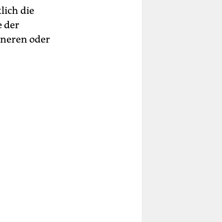
lich die
e der
nneren oder