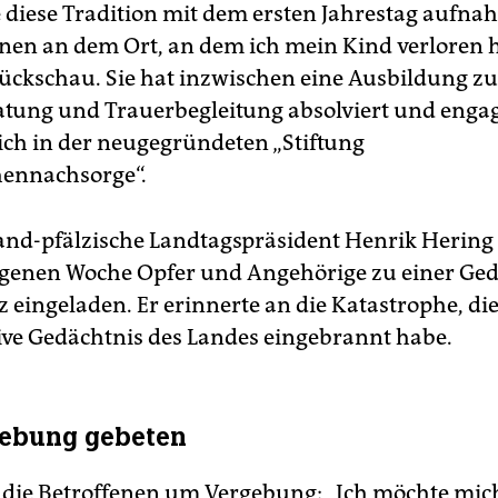
e diese Tradition mit dem ersten Jahrestag aufnah
nen an dem Ort, an dem ich mein Kind verloren ha
 Rückschau. Sie hat inzwischen eine Ausbildung zu
tung und Trauerbegleitung absolviert und engagi
ch in der neugegründeten „Stiftung
hennachsorge“.
and-pfälzische Landtagspräsident Henrik Hering 
ngenen Woche Opfer und Angehörige zu einer Ge
eingeladen. Er erinnerte an die Katastrophe, die s
tive Gedächtnis des Landes eingebrannt habe.
ebung gebeten
 die Betroffenen um Vergebung: „Ich möchte mic