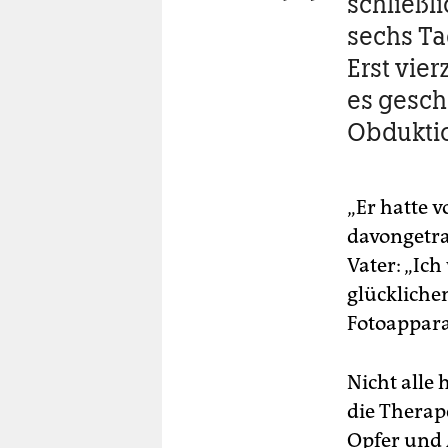
schließli
sechs Ta
Erst vie
es gescha
Obdukti
„Er hatte 
davongetrag
Vater: „Ich
glückliche
Fotoapparat
Nicht alle
die Therap
Opfer und 