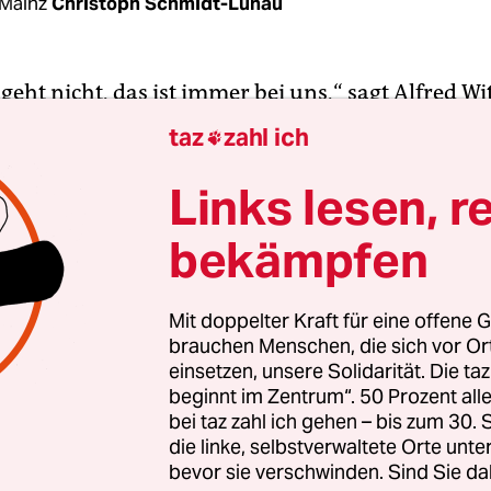
Mainz
Christoph Schmidt-Lunau
geht nicht, das ist immer bei uns,“ sagt Alfred Wit
 damals 16 Jahre alt, starb am 28. August 1988, a
taz
zahl ich

r italienischen Kunstflugstaffel Frecce Tricolori 
mstein vom Himmel fiel. Auch am 30. Jahrestag d
Links lesen, r
e werden ihn und seine Frau die schlimmen Er
bekämpfen
 wenn sie mit anderen Opern und Angehörigen
reffen.
Mit doppelter Kraft für eine offene G
brauchen Menschen, die sich vor O
Jahr feiern sie auch an diesem Jahrestag einen ö
einsetzen, unsere Solidarität. Die ta
t und fahren anschließend an die Stelle, an der 
beginnt im Zentrum“. 50 Prozent a
aus brennendem Kerosin und Wrackteilen in die 
bei taz zahl ich gehen – bis zum 30
. Eintausend Menschen wurden bei dieser Katast
die linke, selbstverwaltete Orte unte
bevor sie verschwinden. Sind Sie da
500 davon schwer. Mindestens 70 Menschen starbe