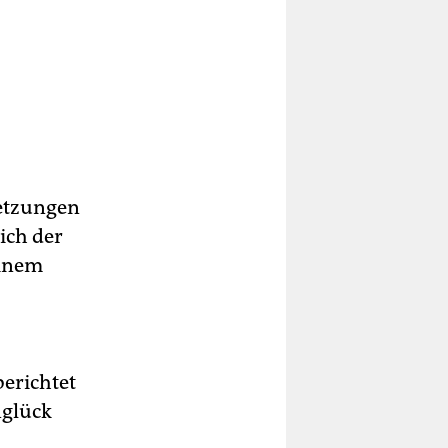
letzungen
ich der
einem
berichtet
nglück