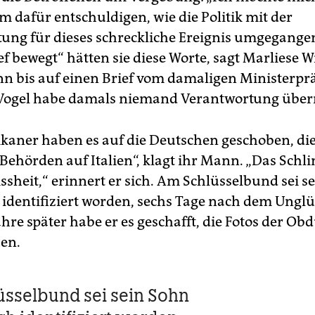
rm dafür entschuldigen, wie die Politik mit der
ung für dieses schreckliche Ereignis umgegangen 
ef bewegt“ hätten sie diese Worte, sagt Marliese Wi
enn bis auf einen Brief vom damaligen Ministerpr
Vogel habe damals niemand Verantwortung üb
kaner haben es auf die Deutschen geschoben, di
Behörden auf Italien“, klagt ihr Mann. „Das Sch
ssheit,“ erinnert er sich. Am Schlüsselbund sei s
 identifiziert worden, sechs Tage nach dem Unglü
hre später habe er es geschafft, die Fotos der Ob
en.
sselbund sei sein Sohn