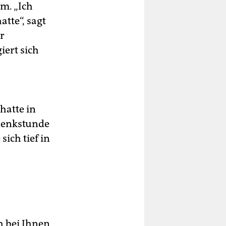
m. „Ich
tte“, sagt
r
ert sich
hatte in
denkstunde
ich tief in
h bei Ihnen