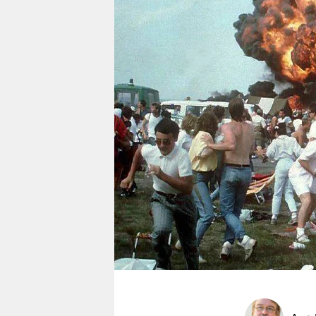
berlin
nord
wahrheit
verlag
verlag
veranstaltungen
shop
fragen & hilfe
unterstützen
abo
genossenschaft