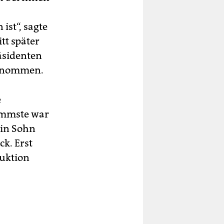
ist“, sagte
tt später
äsidenten
ernommen.
e
limmste war
ein Sohn
ck. Erst
duktion