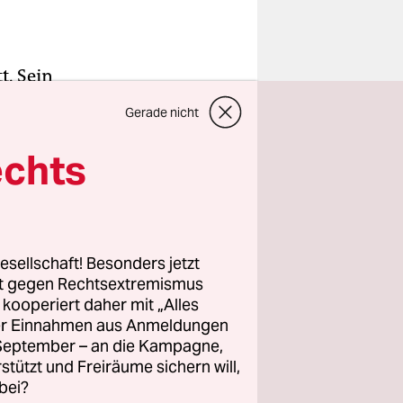
t. Sein
ls ein
Gerade nicht
auf der US-
er
echts
innerungen
esellschaft! Besonders jetzt
rt gegen Rechtsextremismus
kumenischen
z kooperiert daher mit „Alles
ein
ller Einnahmen aus Anmeldungen
Zuschauer
. September – an die Kampagne,
rophe
rstützt und Freiräume sichern will,
bei?
n, unter