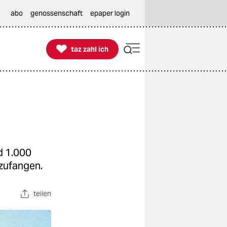
abo
genossenschaft
epaper login

taz zahl ich
taz zahl ich
d 1.000
nzufangen.
teilen