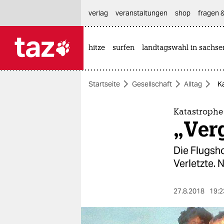
hautnavigation anspringen
hauptinhalt anspringen
footer anspringen
verlag
veranstaltungen
shop
fragen &
hitze
surfen
landtagswahl in sachse

taz zahl ich
taz zahl ich
Startseite
Gesellschaft
Alltag
K
themen
politik
Katastrophe
„Verg
öko
Die Flugsh
gesellschaft
Verletzte. 
kultur
27.8.2018
19:2
sport