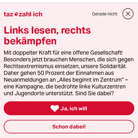
Tron2001
T
taz
zahl ich
Gerade nicht

16.05.2018
,
19:48 Uhr
Links lesen, rechts
Mir erschließt sich die Karikatur auch mit
diesen Erläuterungen nicht.
bekämpfen
Was wird denn eigentlich karikiert? Der ESC,
Netanjahu, Israel ?
Mit doppelter Kraft für eine offene Gesellschaft!
Irgendwelche Aussagen, die irgendwer
Besonders jetzt brauchen Menschen, die sich gegen
gemacht hat?
Rechtsextremismus einsetzen, unsere Solidarität.
Die Karikatur erscheint mir "nur blöd".
Daher gehen 50 Prozent der Einnahmen aus
Welche Hintergrundinfos fehlen, um dem Bild
Neuanmeldungen an „Alles beginnt im Zentrum“ –
einen Sinn zu geben?
eine Kampagne, die bedrohte linke Kulturzentren
und Jugendorte unterstützt. Sind Sie dabei?

849 (Profil gelöscht)
8G
Ja, ich will
17.05.2018
,
16:24 Uhr
@Tron2001:
Schon dabei!
Da haben Sie ganz Recht: es ist eine
blöde, langweilige, weil ganz und gar