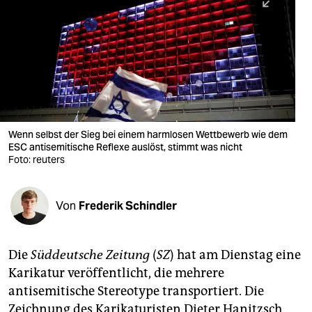
berlin
nord
wahrheit
verlag
verlag
Wenn selbst der Sieg bei einem harmlosen Wettbewerb wie dem
ESC antisemitische Reflexe auslöst, stimmt was nicht
veranstaltungen
Foto: reuters
shop
fragen & hilfe
Von
Frederik Schindler
unterstützen
Die
Süddeutsche Zeitung
(
SZ
) hat am Dienstag eine
abo
Karikatur veröffentlicht, die mehrere
genossenschaft
antisemitische Stereotype transportiert. Die
Zeichnung des Karikaturisten Dieter Hanitzsch