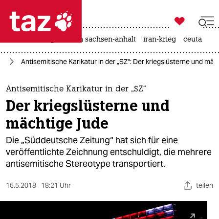

taz zahl ich
hitze
landtagswahl in sachsen-anhalt
iran-krieg
ceuta

taz zahl ich
us
Antisemitische Karikatur in der „SZ“: Der kriegslüsterne und mä
taz zahl ich
themen
Antisemitische Karikatur in der „SZ“
Der kriegslüsterne und
politik
mächtige Jude
öko
Die „Süddeutsche Zeitung“ hat sich für eine
veröffentlichte Zeichnung entschuldigt, die mehrere
gesellschaft
antisemitische Stereotype transportiert.
kultur
16.5.2018
18:21 Uhr
teilen
sport