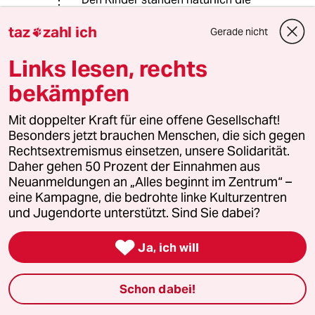
ganze Zeit die Grundrechte zu. Die
taz
zahl ich
Änderungen in der Rechtsauslegung
Gerade nicht

über das "Vermöbeln von Kindern"
war lediglich eine Verschiebung in
Links lesen, rechts
der Gewichtung zweier
bekämpfen
konkurrierender Rechtsgüter, nämlich
die Freiheit der Erziehung und die der
Mit doppelter Kraft für eine offene Gesellschaft!
körperlichen Unversehrtheit des
Besonders jetzt brauchen Menschen, die sich gegen
Kindes.
Rechtsextremismus einsetzen, unsere Solidarität.
Das wussten Sie aber die ganze Zeit,
Daher gehen 50 Prozent der Einnahmen aus
nur klingt es so schön viel
Neuanmeldungen an „Alles beginnt im Zentrum“ –
bedrohlicher, wenn man von der
eine Kampagne, die bedrohte linke Kulturzentren
"Verletzung der Grundrechte des
und Jugendorte unterstützt. Sind Sie dabei?
Kindes" schwadronieren kann.
Um in Ihrer eigenen Lesart zu

Ja, ich will
ergänzen: Es werden ständig
jemandes Rechte verletzt. Nämlich
immer dann, wenn das Recht eines
Schon dabei!
anderen dem ersten entgegensteht
aber als wichtiger geachtet wird.