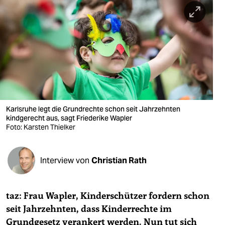
berlin
nord
wahrheit
verlag
verlag
veranstaltungen
Karlsruhe legt die Grundrechte schon seit Jahrzehnten
kindgerecht aus, sagt Friederike Wapler
shop
Foto: Karsten Thielker
fragen & hilfe
Interview von
Christian Rath
unterstützen
abo
taz: Frau Wapler, Kinderschützer fordern schon
genossenschaft
seit Jahrzehnten, dass Kinderrechte im
Grundgesetz verankert werden. Nun tut sich