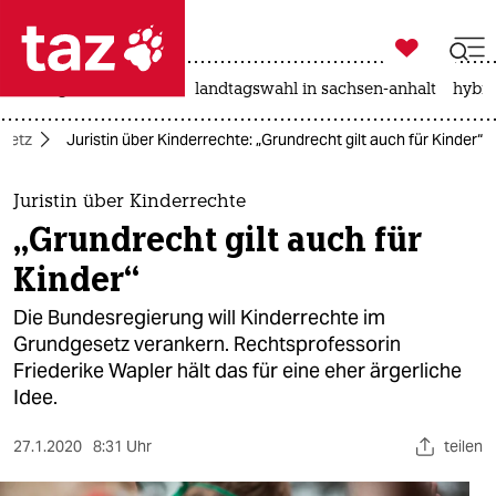

taz zahl ich
niedrigwasser
rente
landtagswahl in sachsen-anhalt
hybri

taz zahl ich
setz
Juristin über Kinderrechte: „Grundrecht gilt auch für Kinder“
taz zahl ich
themen
Juristin über Kinderrechte
„Grundrecht gilt auch für
politik
Kinder“
öko
Die Bundesregierung will Kinderrechte im
Grundgesetz verankern. Rechtsprofessorin
gesellschaft
Friederike Wapler hält das für eine eher ärgerliche
Idee.
kultur
sport
27.1.2020
8:31 Uhr
teilen