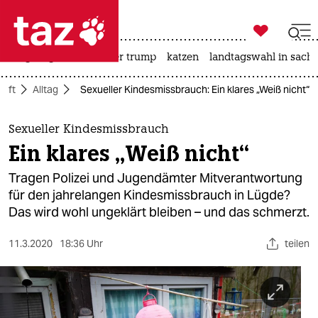

taz zahl ich
bergsteigen
usa unter trump
katzen
landtagswahl in sachs

taz zahl ich
haft
Alltag
Sexueller Kindesmissbrauch: Ein klares „Weiß nicht“
taz zahl ich
themen
Sexueller Kindesmissbrauch
Ein klares „Weiß nicht“
politik
Tragen Polizei und Jugendämter Mitverantwortung
öko
für den jahrelangen Kindesmissbrauch in Lügde?
Das wird wohl ungeklärt bleiben – und das schmerzt.
gesellschaft
11.3.2020
18:36 Uhr
teilen
kultur
sport