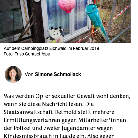
berlin
nord
wahrheit
verlag
Auf dem Campingplatz Eichwald im Februar 2019
verlag
Foto: Friso Gentsch/dpa
veranstaltungen
Von
Simone Schmollack
shop
fragen & hilfe
Was werden Opfer sexueller Gewalt wohl denken,
unterstützen
wenn sie diese Nachricht lesen: Die
Staatsanwaltschaft Detmold stellt mehrere
abo
Ermittlungsverfahren gegen Mitarbeiter*innen
genossenschaft
der Polizei und zweier Jugendämter wegen
Kindesmissbrauch in Lügde ein. Also gegen