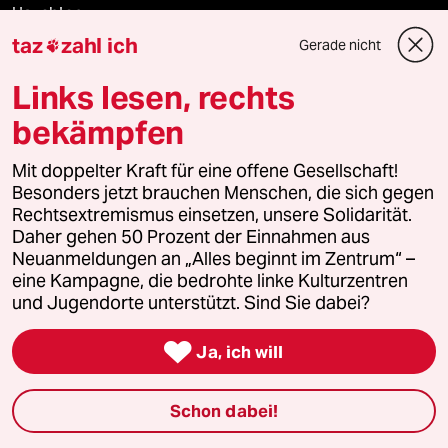
Hausblog
taz
zahl ich
Gerade nicht

Die Seitenwende
Links lesen, rechts
Stellen
bekämpfen
Presse
Mit doppelter Kraft für eine offene Gesellschaft!
Besonders jetzt brauchen Menschen, die sich gegen
Rechtsextremismus einsetzen, unsere Solidarität.
Daher gehen 50 Prozent der Einnahmen aus
Unterstützen
Neuanmeldungen an „Alles beginnt im Zentrum“ –
eine Kampagne, die bedrohte linke Kulturzentren
und Jugendorte unterstützt. Sind Sie dabei?
abo

Ja, ich will
genossenschaft
taz zahl ich
Schon dabei!