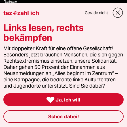
Reisen
taz
zahl ich
Gerade nicht

Kantine
Links lesen, rechts
Shop
bekämpfen
Anzeigen
Mit doppelter Kraft für eine offene Gesellschaft!
Besonders jetzt brauchen Menschen, die sich gegen
Rechtsextremismus einsetzen, unsere Solidarität.
Daher gehen 50 Prozent der Einnahmen aus
Fragen & Hilfe
Neuanmeldungen an „Alles beginnt im Zentrum“ –
eine Kampagne, die bedrohte linke Kulturzentren
und Jugendorte unterstützt. Sind Sie dabei?
Feedback

Ja, ich will
Aboservice
ePaper Login
Schon dabei!