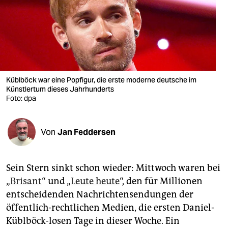
berlin
nord
wahrheit
verlag
Küblböck war eine Popfigur, die erste moderne deutsche im
verlag
Künstlertum dieses Jahrhunderts
Foto: dpa
veranstaltungen
shop
Von
Jan Feddersen
fragen & hilfe
Sein Stern sinkt schon wieder: Mittwoch waren bei
unterstützen
„
Brisant
“ und „
Leute heute
“, den für Millionen
abo
entscheidenden Nachrichtensendungen der
öffentlich-rechtlichen Medien, die ersten Daniel-
genossenschaft
Küblböck-losen Tage in dieser Woche. Ein