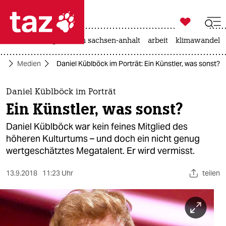

taz zahl ich
hitze
landtagswahl in sachsen-anhalt
arbeit
klimawandel

taz zahl ich
ft
Medien
Daniel Küblböck im Porträt: Ein Künstler, was sonst?
taz zahl ich
themen
Daniel Küblböck im Porträt
Ein Künstler, was sonst?
politik
Daniel Küblböck war kein feines Mitglied des
öko
höheren Kulturtums – und doch ein nicht genug
wertgeschätztes Megatalent. Er wird vermisst.
gesellschaft
13.9.2018
11:23 Uhr
teilen
kultur
sport