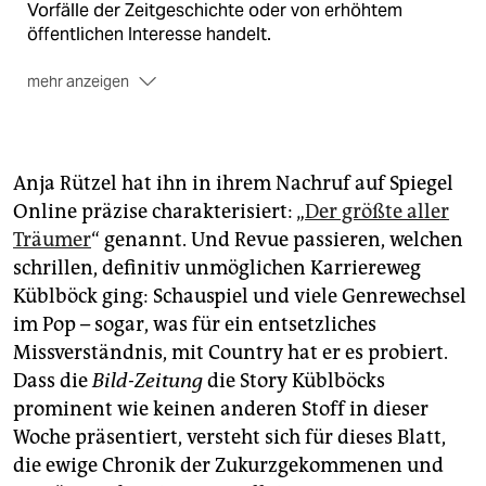
Vorfälle der Zeitgeschichte oder von erhöhtem
öffentlichen Interesse handelt.
mehr anzeigen
Zudem meiden wir Berichte über Selbsttötungen, da
hierdurch die Nachahmerquote steigen könnte.
Sollten Sie von Suizidgedanken betroffen sein, so
Anja Rützel hat ihn in ihrem Nachruf auf Spiegel
wenden Sie sich bitte an professionelle Helferinnen
Online präzise charakterisiert: „
Der größte aller
und Helfer. Diese finden Sie jederzeit bei der
Träumer
“ genannt. Und Revue passieren, welchen
Telefonseelsorge: 0800/111 0 111 oder 0800/111 0
222 oder auch unter
www.telefonseelsorge.de
.
schrillen, definitiv unmöglichen Karriereweg
Küblböck ging: Schauspiel und viele Genrewechsel
im Pop – sogar, was für ein entsetzliches
Missverständnis, mit Country hat er es probiert.
Dass die
Bild-Zeitung
die Story Küblböcks
prominent wie keinen anderen Stoff in dieser
Woche präsentiert, versteht sich für dieses Blatt,
die ewige Chronik der Zukurzgekommenen und