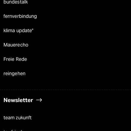
bundestalk
fernverbindung
klima update°
Mauerecho
Freie Rede
reingehen
Newsletter
team zukunft