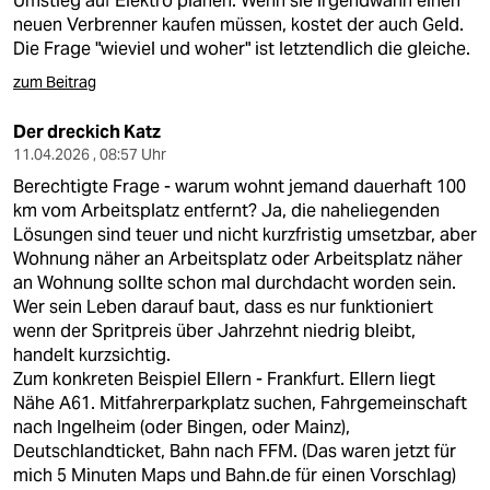
Umstieg auf Elektro planen. Wenn sie irgendwann einen
neuen Verbrenner kaufen müssen, kostet der auch Geld.
Die Frage "wieviel und woher" ist letztendlich die gleiche.
zum Beitrag
Der dreckich Katz
11.04.2026 , 08:57 Uhr
Berechtigte Frage - warum wohnt jemand dauerhaft 100
km vom Arbeitsplatz entfernt? Ja, die naheliegenden
Lösungen sind teuer und nicht kurzfristig umsetzbar, aber
Wohnung näher an Arbeitsplatz oder Arbeitsplatz näher
an Wohnung sollte schon mal durchdacht worden sein.
Wer sein Leben darauf baut, dass es nur funktioniert
wenn der Spritpreis über Jahrzehnt niedrig bleibt,
handelt kurzsichtig.
Zum konkreten Beispiel Ellern - Frankfurt. Ellern liegt
Nähe A61. Mitfahrerparkplatz suchen, Fahrgemeinschaft
nach Ingelheim (oder Bingen, oder Mainz),
Deutschlandticket, Bahn nach FFM. (Das waren jetzt für
mich 5 Minuten Maps und Bahn.de für einen Vorschlag)