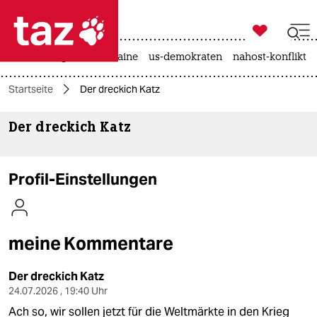

taz zahl ich
hitze
krieg in der ukraine
us-demokraten
nahost-konflikt

taz zahl ich
Startseite
Der dreckich Katz
taz zahl ich
Der dreckich Katz
themen
politik
Profil-Einstellungen
öko
gesellschaft
meine Kommentare
kultur
Der dreckich Katz
sport
24.07.2026 , 19:40 Uhr
Ach so, wir sollen jetzt für die Weltmärkte in den Krieg