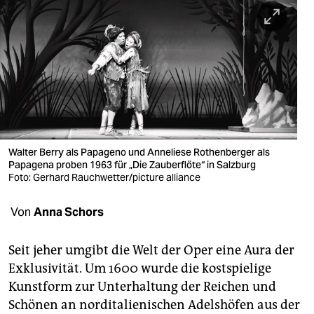
berlin
nord
wahrheit
verlag
verlag
veranstaltungen
Walter Berry als Papageno und Anneliese Rothenberger als
Papagena proben 1963 für „Die Zauberflöte“ in Salzburg
Foto: Gerhard Rauchwetter/picture alliance
shop
fragen & hilfe
Von
Anna Schors
unterstützen
Seit jeher umgibt die Welt der Oper eine Aura der
abo
Exklusivität. Um 1600 wurde die kostspielige
Kunstform zur Unterhaltung der Reichen und
genossenschaft
Schönen an norditalienischen Adelshöfen aus der