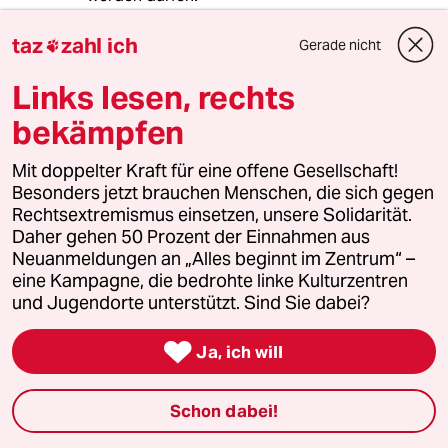
Den Rest meiner Meinung hat Jim Hawkins
taz
zahl ich
Gerade nicht

schon wunderbar formuliert. Besten Dank
dafür.
Links lesen, rechts
bekämpfen
hessebub
H
Mit doppelter Kraft für eine offene Gesellschaft!
27.06.2024
,
20:46 Uhr
Besonders jetzt brauchen Menschen, die sich gegen
Ist definitiv bourgeoisie-kompatibler, als mehr
Rechtsextremismus einsetzen, unsere Solidarität.
Opern von zeitgenössischen Komponisten of
Daher gehen 50 Prozent der Einnahmen aus
color oder Frauen in Auftrag zu geben oder zu
Neuanmeldungen an „Alles beginnt im Zentrum“ –
inszenieren
eine Kampagne, die bedrohte linke Kulturzentren
und Jugendorte unterstützt. Sind Sie dabei?

Ja, ich will
Werner2
W
28.06.2024
,
09:51 Uhr
Schon dabei!
@hessebub:
In der Tat, insbesondere für die neue