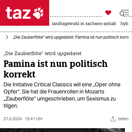

taz zahl ich
niedrigwasser
rente
landtagswahl in sachsen-anhalt
hybri

taz zahl ich
us
„Die Zauberflöte“ wird upgedatet: Pamina ist nun politisch korrek
taz zahl ich
themen
„Die Zauberflöte“ wird upgedatet
Pamina ist nun politisch
politik
korrekt
öko
Die Initiative Critical Classics will eine „Oper ohne
Opfer“. Sie hat die Frauenrollen in Mozarts
gesellschaft
„Zauberflöte“ umgeschrieben, um Sexismus zu
tilgen.
kultur
sport
27.6.2024
19:41 Uhr
teilen