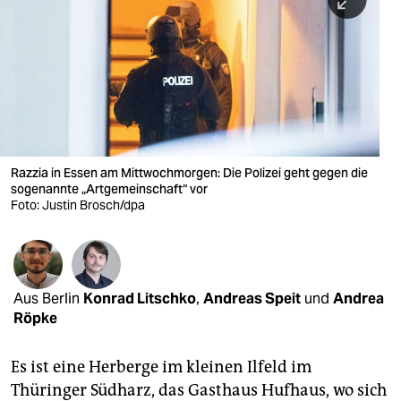
berlin
nord
wahrheit
verlag
verlag
Razzia in Essen am Mittwochmorgen: Die Polizei geht gegen die
sogenannte „Artgemeinschaft“ vor
veranstaltungen
Foto: Justin Brosch/dpa
shop
fragen & hilfe
unterstützen
Aus Berlin
Konrad Litschko
,
Andreas Speit
und
Andrea
Röpke
abo
Es ist eine Herberge im kleinen Ilfeld im
genossenschaft
Thüringer Südharz, das Gasthaus Hufhaus, wo sich