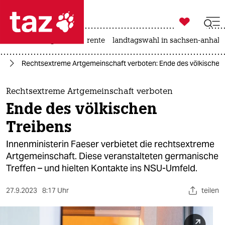

taz zahl ich
hitze
niedrigwasser
rente
landtagswahl in sachsen-anhalt

taz zahl ich
us
Rechtsextreme Artgemeinschaft verboten: Ende des völkischen 
taz zahl ich
themen
Rechtsextreme Artgemeinschaft verboten
Ende des völkischen
politik
Treibens
öko
Innenministerin Faeser verbietet die rechtsextreme
Artgemeinschaft. Diese veranstalteten germanische
gesellschaft
Treffen – und hielten Kontakte ins NSU-Umfeld.
kultur
27.9.2023
8:17 Uhr
teilen
sport