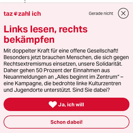
taz
zahl ich
Gerade nicht

thebastian.online
28.09.2023
,
06:21 Uhr
Links lesen, rechts
@Der Cleo Patra:
bekämpfen
Mit der Nennung keiner einzigen
Straftat, keiner versuchten oder
Mit doppelter Kraft für eine offene Gesellschaft!
gewollten Straftat. Kein Hinweis das
Besonders jetzt brauchen Menschen, die sich gegen
überhaupt u.ä. - nicht einmal ein
Rechtsextremismus einsetzen, unsere Solidarität.
Vergehen oder gar eine
Daher gehen 50 Prozent der Einnahmen aus
Ordnungswidrigkeit wie „falsch
Neuanmeldungen an „Alles beginnt im Zentrum“ –
parken“
eine Kampagne, die bedrohte linke Kulturzentren
und Jugendorte unterstützt. Sind Sie dabei?
Chris McZott
CM

Ja, ich will
27.09.2023
,
15:41 Uhr
Früher hätte man den Begriff "Mummenschanz"
Schon dabei!
benutzt. Ich denke dass solch Eskapismus
auch bei den Rechtsaußen als Skurrilität