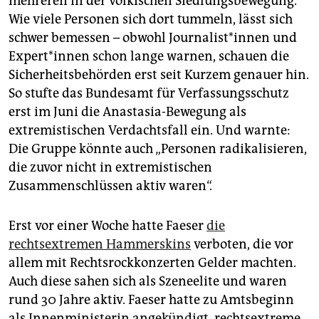
mehreren in der völkischen Siedlungsbewegung.
Wie viele Personen sich dort tummeln, lässt sich
schwer bemessen – obwohl Jour­na­lis­t*in­nen und
Ex­per­t*in­nen schon lange warnen, schauen die
Sicherheitsbehörden erst seit Kurzem genauer hin.
So stufte das Bundesamt für Verfassungsschutz
erst im Juni die Anastasia-Bewegung als
extremistischen Verdachtsfall ein. Und warnte:
Die Gruppe könnte auch „Personen radikalisieren,
die zuvor nicht in extremistischen
Zusammenschlüssen aktiv waren“.
Erst vor einer Woche hatte Faeser
die
rechtsextremen Hammerskins
verboten, die vor
allem mit Rechtsrockkonzerten Gelder machten.
Auch diese sahen sich als Szeneelite und waren
rund 30 Jahre aktiv. Faeser hatte zu Amtsbeginn
als Innenministerin angekündigt, rechtsextreme