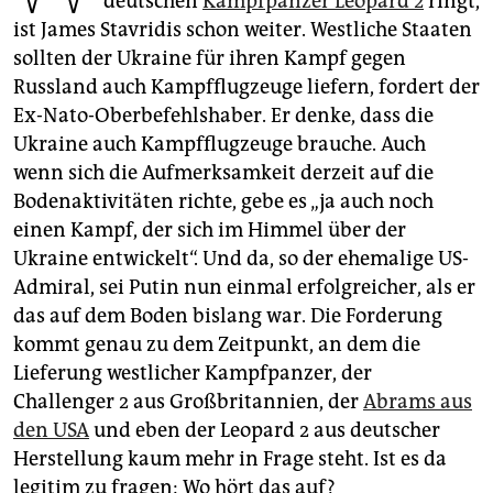
deutschen
Kampfpanzer Leopard 2
ringt,
epaper login
ist James Stavridis schon weiter. Westliche Staaten
sollten der Ukraine für ihren Kampf gegen
Russland auch Kampfflugzeuge liefern, fordert der
Ex-Nato-Oberbefehlshaber. Er denke, dass die
Ukraine auch Kampfflugzeuge brauche. Auch
wenn sich die Aufmerksamkeit derzeit auf die
Bodenaktivitäten richte, gebe es „ja auch noch
einen Kampf, der sich im Himmel über der
Ukraine entwickelt“. Und da, so der ehemalige US-
Admiral, sei Putin nun einmal erfolgreicher, als er
das auf dem Boden bislang war. Die Forderung
kommt genau zu dem Zeitpunkt, an dem die
Lieferung westlicher Kampfpanzer, der
Challenger 2 aus Großbritannien, der
Abrams aus
den USA
und eben der Leopard 2 aus deutscher
Herstellung kaum mehr in Frage steht. Ist es da
legitim zu fragen: Wo hört das auf?