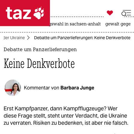

taz zahl ich
hitze
surfen
landtagswahl in sachsen-anhalt
gewalt gegen

taz zahl ich
in der Ukraine
Debatte um Panzerlieferungen: Keine Denkverbote
taz zahl ich
Debatte um Panzerlieferungen
themen
Keine Denkverbote
politik
öko
Kommentar von
Barbara Junge
gesellschaft
kultur
Erst Kampfpanzer, dann Kampfflugzeuge? Wer
diese Frage stellt, steht unter Verdacht, die Ukraine
sport
zu verraten. Risiken zu bedenken, ist aber nie falsch.