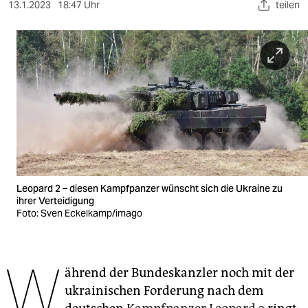
berlin
13.1.2023
18:47 Uhr
teilen
nord
wahrheit
verlag
verlag
veranstaltungen
shop
Leopard 2 – diesen Kampfpanzer wünscht sich die Ukraine zu
ihrer Verteidigung
fragen & hilfe
Foto: Sven Eckelkamp/imago
unterstützen
abo
W
ährend der Bundeskanzler noch mit der
genossenschaft
ukrainischen Forderung nach dem