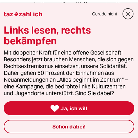
und wirkungsvolleren Waffen zu unterstützen.
Denn dieser Wille ist schon da und wird von
taz
zahl ich
Gerade nicht

Politikern aller Parteien und der mit „Wumms“
geförderten Rüstungsindustrie beständig
Links lesen, rechts
vorangetrieben. Möglicherweise ist das zum
bekämpfen
Glück so, denn die Ukraine wird
währenddessen angegriffen und hat vom
Nachdenken über ein Dilemma nichts.
Mit doppelter Kraft für eine offene Gesellschaft!
Besonders jetzt brauchen Menschen, die sich gegen
Es ist und bleibt ein Dilemma.
Rechtsextremismus einsetzen, unsere Solidarität.
Daher gehen 50 Prozent der Einnahmen aus
Neuanmeldungen an „Alles beginnt im Zentrum“ –
eine Kampagne, die bedrohte linke Kulturzentren
warum_denkt_keiner_nach?
W
und Jugendorte unterstützt. Sind Sie dabei?
15.01.2023
,
10:40 Uhr
Der Kommentar sollte als Rundschreiben an

Ja, ich will
alle deutschen Medien gehen...
Schon dabei!