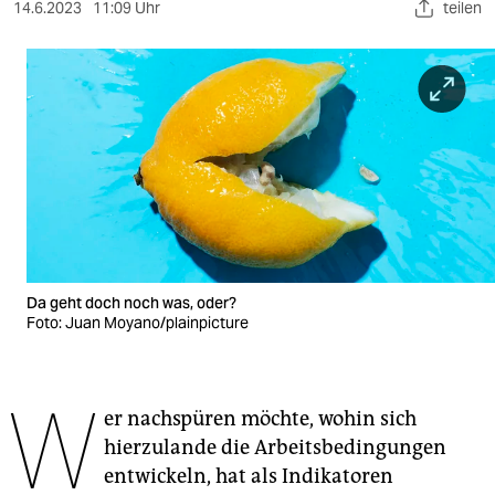
berlin
14.6.2023
11:09 Uhr
teilen
nord
wahrheit
verlag
verlag
veranstaltungen
shop
Da geht doch noch was, oder?
Foto: Juan Moyano/plainpicture
fragen & hilfe
unterstützen
W
abo
er nachspüren möchte, wohin sich
hierzulande die Arbeitsbedingungen
genossenschaft
entwickeln, hat als Indikatoren