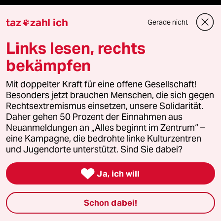
Demnächst
taz
zahl ich
Gerade nicht

Vor Ort
Links lesen, rechts
bekämpfen
Live im Stream
Mit doppelter Kraft für eine offene Gesellschaft!
Vergangene
Besonders jetzt brauchen Menschen, die sich gegen
Rechtsextremismus einsetzen, unsere Solidarität.
taz lab 2027
Daher gehen 50 Prozent der Einnahmen aus
Neuanmeldungen an „Alles beginnt im Zentrum“ –
eine Kampagne, die bedrohte linke Kulturzentren
und Jugendorte unterstützt. Sind Sie dabei?
Mehr taz Lesestoff

Ja, ich will
taz Blogs
Schon dabei!
taz FUTURZWEI