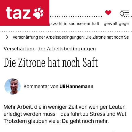

taz zahl ich
hitze
surfen
landtagswahl in sachsen-anhalt
gewalt gegen

taz zahl ich
te
Verschärfung der Arbeitsbedingungen: Die Zitrone hat noch Saft
taz zahl ich
Verschärfung der Arbeitsbedingungen
themen
Die Zitrone hat noch Saft
politik
öko
Kommentar von
Uli Hannemann
gesellschaft
kultur
Mehr Arbeit, die in weniger Zeit von weniger Leuten
erledigt werden muss – das führt zu Stress und Wut.
sport
Trotzdem glauben viele: Da geht noch mehr.