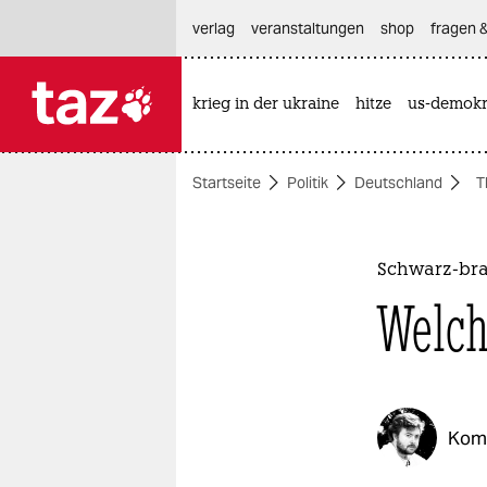
hautnavigation anspringen
hauptinhalt anspringen
footer anspringen
verlag
veranstaltungen
shop
fragen &
krieg in der ukraine
hitze
us-demokr

taz zahl ich
taz zahl ich
Startseite
Politik
Deutschland
T
themen
politik
Schwarz-bra
öko
Welch
gesellschaft
kultur
Kom
sport