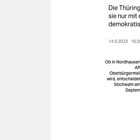
berlin
Die Thürin
nord
sie nur mit
demokratis
wahrheit
verlag
14.9.2023
16:3
verlag
Ob in Nordhausen
veranstaltungen
Af
Oberbürgermei
wird, entscheidet
shop
Stichwahl am
Septe
fragen & hilfe
unterstützen
abo
genossenschaft