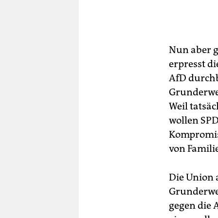
Nun aber g
erpresst d
AfD durchb
Grunderwer
Weil tatsäc
wollen SPD
Kompromis
von Famili
Die Union 
Grunderwe
gegen die 