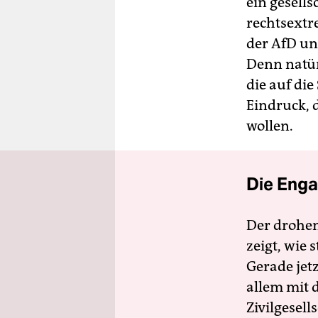
ein gesells
rechtsextr
der AfD un
Denn natür
die auf die
Eindruck, 
wollen.
Die Enga
Der drohe
zeigt, wie
Gerade jet
allem mit d
Zivilgesell