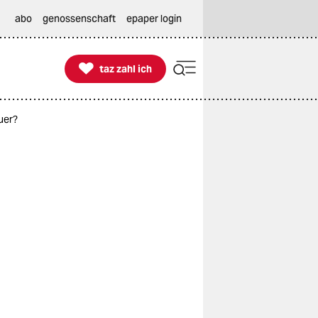
abo
genossenschaft
epaper login

taz zahl ich
taz zahl ich
uer?