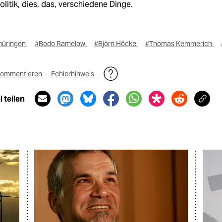
litik, dies, das, verschiedene Dinge.
hüringen
#Bodo Ramelow
#Björn Höcke
#Thomas Kemmerich
ommentieren
Fehlerhinweis
 teilen