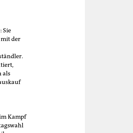
: Sie
 mit der
ständler.
tiert,
 als
auskauf
 im Kampf
dtagswahl