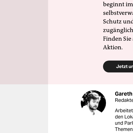
beginnt im
selbstverw
Schutz und 
zugänglich
Finden Sie
Aktion.
Jetzt u
Gareth
Redakte
Arbeitet
den Loka
und Par
Themens