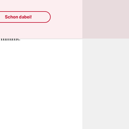
der AfD.
Schon dabei!
 immer
rnimmt.