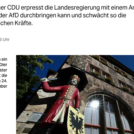
ger CDU erpresst die Landesregierung mit einem A
 der AfD durchbringen kann und schwächt so die
chen Kräfte.
6 Uhr
 ein
Dler
ster
 die
 24.
mber