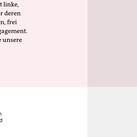
 linke,
ür deren
n, frei
ngagement.
e unsere
n
nd