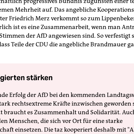
chaftlich progressives Bündnis zugunsten einer te
emen Mehrheit auf. Das angebliche Kooperations
ter Friedrich Merz verkommt so zum Lippenbeke
lich ist es eine Zusammenarbeit, wenn man Anträ
 Stimmen der AfD angewiesen sind. So verfestigt s
dass Teile der CDU die angebliche Brandmauer ga
gierten stärken
nde Erfolg der AfD bei den kommenden Landtags
 stark rechtsextreme Kräfte inzwischen geworden 
zt braucht es Zusammenhalt und Solidarität. Auc
en Menschen, die sich vor Ort für eine starke
schaft einsetzen. Die taz kooperiert deshalb mit "A