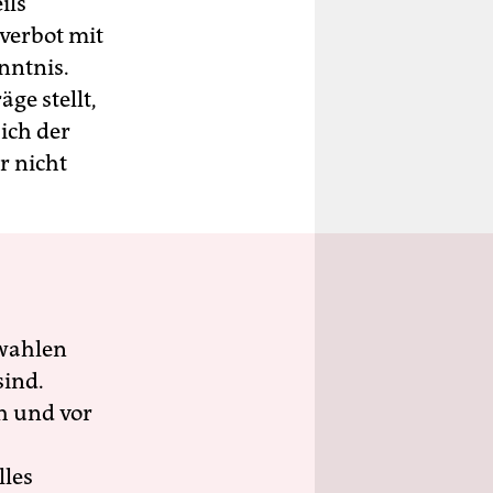
ils
verbot mit
nntnis.
ge stellt,
ich der
r nicht
wahlen
sind.
h und vor
lles