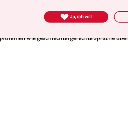
iert sogar mittlerweile offen für Mehrheiten mit 

Ja, ich will
U zündelt fleißig mit:
Die Union
verhilft der AfD
iner Schlüsselrolle, wenn sie selbst rechte
pfthemen wie geschlechtergerechte Sprache übe