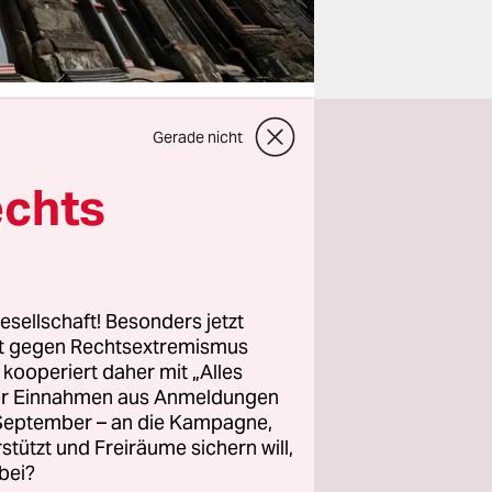
Gerade nicht
echts
lernt haben
e in
ke nutzen
zu
 die AfD
esellschaft! Besonders jetzt
rt gegen Rechtsextremismus
enten
z kooperiert daher mit „Alles
cktrat.
ller Einnahmen aus Anmeldungen
 Ramelow
. September – an die Kampagne,
 FDP immer
rstützt und Freiräume sichern will,
bei?
pressen.