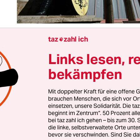
taz
zahl ich

Links lesen, r
tlich sollte man meinen, dass Union und FDP ge
ten aus den Taschenspielertricks der AfD. Gerad
bekämpfen
ringen: Unter dem Rechtsextremisten Björn Höc
öglichkeit, um die parlamentarische Demokratie 
eren. Die Erinnerung an 2020 ist noch lebhaft, als
Mit doppelter Kraft für eine offene G
brauchen Menschen, die sich vor O
litiker Kemmerich zum Kurzzeit-Ministerpräsid
einsetzen, unsere Solidarität. Die ta
r nach geschockten Reaktionen direkt wieder zurü
beginnt im Zentrum“. 50 Prozent a
l endete in der
Minderheitsregierung von Bodo
bei taz zahl ich gehen – bis zum 30
d einer verfahrenen Situation, in der Union und
die linke, selbstverwaltete Orte unte
bevor sie verschwinden. Sind Sie da
 Regierung mit der alten Kemmerich-Mehrheit er