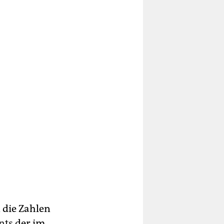
 die Zahlen
nts
der im