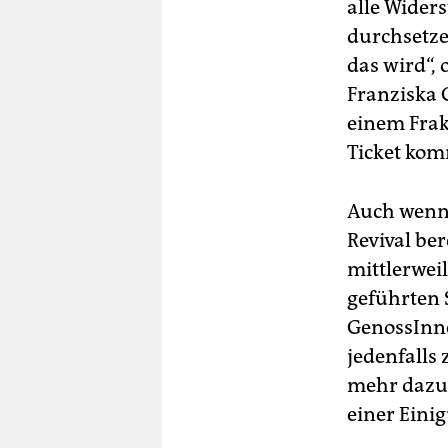
alle Wider
durchsetzen
das wird“,
Franziska 
einem Frak
Ticket kom
Auch wenn d
Revival be
mittlerweil
geführten 
GenossInne
jedenfalls
mehr dazu 
einer Eini