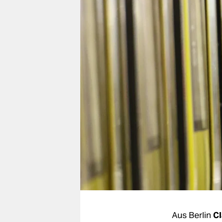
berlin
nord
wahrheit
verlag
verlag
veranstaltungen
shop
fragen & hilfe
unterstützen
abo
genossenschaft
Aus Berlin
Cl