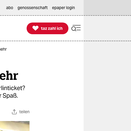
abo
genossenschaft
epaper login

taz zahl ich
taz zahl ich
mehr
ehr
linticket?
r Spaß.
teilen