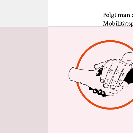
epaper login
Folgt man 
Mobilitäts
des Verke
werde „etw
erraten. S
Gremium be
„Berlintick
Die Fortfü
ausschließ
Wahlkampfv
auch in de
Ende April 
geben.