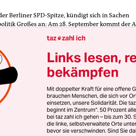
der Berliner SPD-Spitze, kündigt sich in Sachen
politik Großes an: Am 28. September kommt der A
hrsverbunds Berlin-Brandenburg (VBB) zusamme
taz
zahl ich

as Wichtiges“ verkünden. Was das sein soll, ist u
chließlich ist die Tagesordnung kein Geheimnis: 
Links lesen, r
rät über den Wunsch der schwarz-roten Koalitio
bekämpfen
et AB“ für alle zum Preis von 29 Euro einzuführe
hrung des vor gut einem Jahr erstmals eingeführt
Mit doppelter Kraft für eine offene G
lich im Tarifbereich AB geltenden Tickets war da
brauchen Menschen, die sich vor O
einsetzen, unsere Solidarität. Die ta
ersprechen schlechthin. Später schaffte es das P
beginnt im Zentrum“. 50 Prozent a
n Koalitionsvertrag mit der CDU, während das Tick
bei taz zahl ich gehen – bis zum 30
auslief. Die SPD wollte sich mit dem Aus nie zufr
die linke, selbstverwaltete Orte unte
bevor sie verschwinden. Sind Sie da