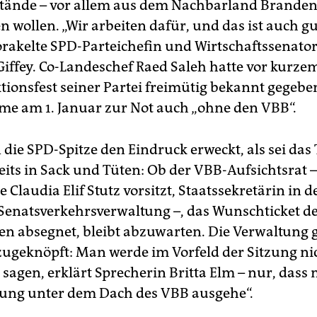
stände – vor allem aus dem Nachbarland Brande
 wollen. „Wir arbeiten dafür, und das ist auch gu
 orakelte SPD-Parteichefin und Wirtschaftssenato
Giffey. Co-Landeschef Raed Saleh hatte vor kurze
tionsfest seiner Partei freimütig bekannt gegebe
me am 1. Januar zur Not auch „ohne den VBB“.
ie SPD-Spitze den Eindruck erweckt, als sei das 
reits in Sack und Tüten: Ob der VBB-Aufsichtsrat 
e Claudia Elif Stutz vorsitzt, Staatssekretärin in 
Senatsverkehrsverwaltung –, das Wunschticket d
n absegnet, bleibt abzuwarten. Die Verwaltung g
 zugeknöpft: Man werde im Vorfeld der Sitzung ni
sagen, erklärt Sprecherin Britta Elm – nur, dass
gung unter dem Dach des VBB ausgehe“.