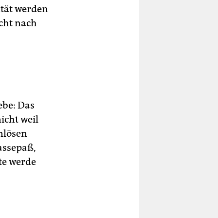
ität werden
icht nach
ebe: Das
nicht weil
inlösen
assepaß,
rte werde