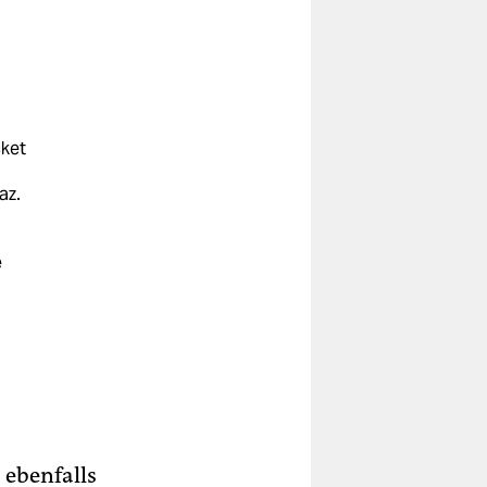
cket
az.
e
 ebenfalls