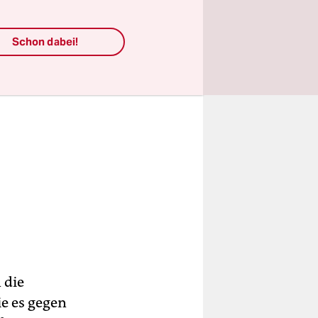
Schon dabei!
 die
e es gegen