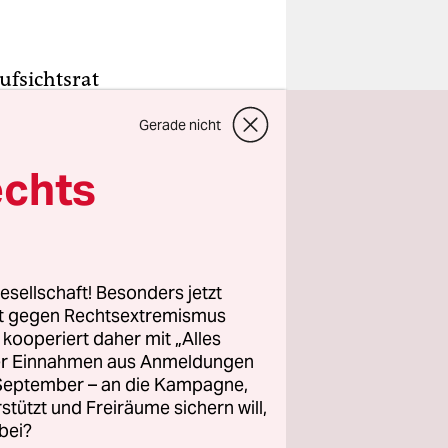
ufsichtsrat
n – und er
Gerade nicht
nschwer zu
Das
echts
n, ein
n.
en,
esellschaft! Besonders jetzt
s SPD-
rt gegen Rechtsextremismus
z kooperiert daher mit „Alles
rojekt
ller Einnahmen aus Anmeldungen
et selbst
. September – an die Kampagne,
ieden
rstützt und Freiräume sichern will,
bei?