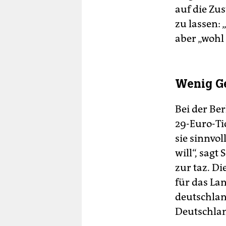
auf die Zus
zu lassen:
aber „wohl
Wenig Ge
Bei der Ber
29-Euro-Tic
sie sinnvol
will“, sag
zur taz. Di
für das Lan
deutschlan
Deutschlan