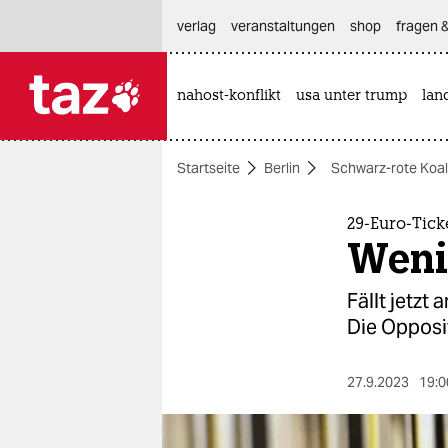
hautnavigation anspringen
hauptinhalt anspringen
footer anspringen
verlag
veranstaltungen
shop
fragen &
nahost-konflikt
usa unter trump
lan

taz zahl ich
taz zahl ich
Startseite
Berlin
Schwarz-rote Koalit
themen
politik
29-Euro-Ticke
Weni
öko
Fällt jetzt
gesellschaft
Die Opposit
kultur
27.9.2023
19:0
sport