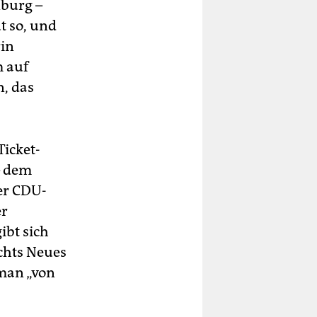
nburg –
t so, und
rin
m auf
n, das
Ticket-
– dem
der CDU-
er
ibt sich
chts Neues
 man „von