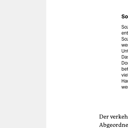
So
Soz
ent
Soz
wer
Unt
Das
Dor
bet
vie
Ha
we
Der verkeh
Abgeordnet