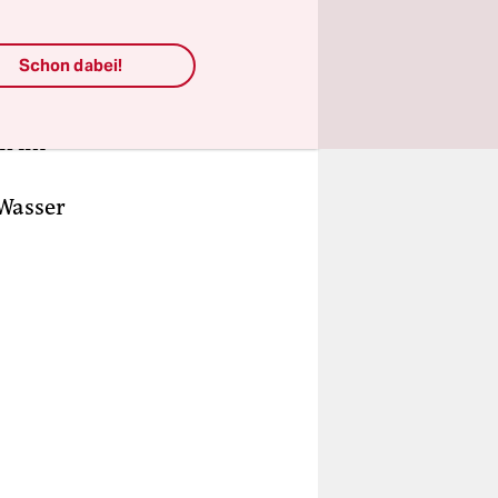
birien,
 Risse in
Schon dabei!
 Michael
tt hält
an im
 Wasser