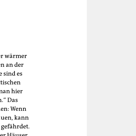
mer wärmer
en an der
 sind es
tischen
 man hier
n.“ Das
den: Wenn
auen, kann
 gefährdet.
zer Häuser.