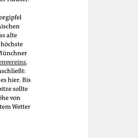
orgipfel
hischen
as alte
 höchste
 Münchner
envereins
,
schließt:
s hier. Bis
tze sollte
Höhe von
htem Wetter