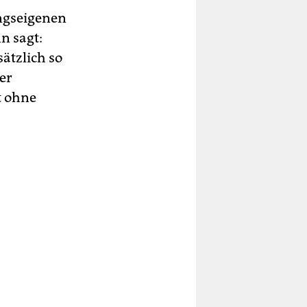
ungseigenen
n sagt:
ätzlich so
er
t ohne