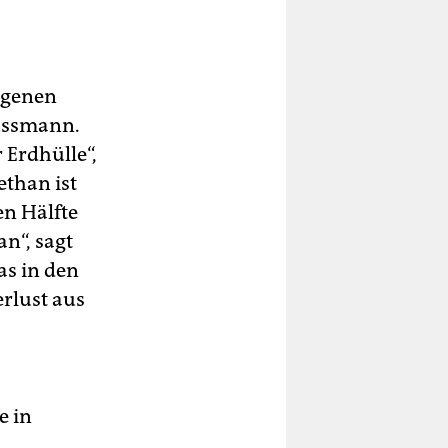
legenen
Sussmann.
 Erdhülle“,
ethan ist
en Hälfte
an“, sagt
as in den
rlust aus
e in