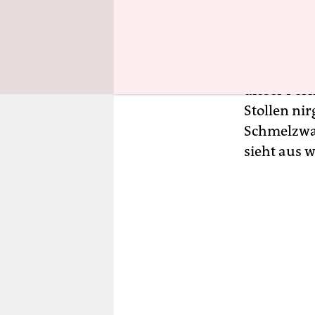
Quadratkil
aber auch i
diesem Tun
Krautblatt
dieser Per
Stollen ni
Schmelzwas
sieht aus w