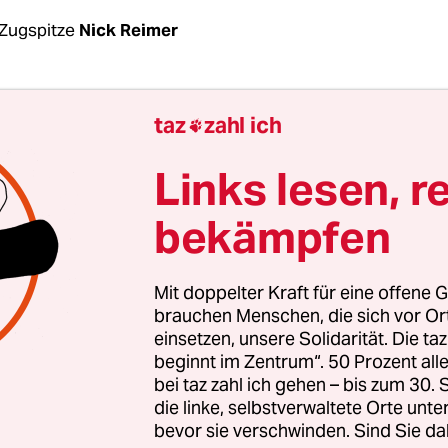
Zugspitze
Nick Reimer
t der höchste Schacht in Deutschland: Vor fast ei
taz
zahl ich

ichtet, fuhren hier auf etwa 2.800 Höhenmetern e
von der österreichischen Zugspitzbahn unter ein
Links lesen, r
hindurch auf die deutsche Seite. Knapp 800 Meter 
bekämpfen
, an ihrem Eingang warnt heute ein Schild: „Stol
en teilweise schlecht begehbar.“ Aber der Schach
r noch zu Forschungszwecken betreten: Wissens
Mit doppelter Kraft für eine offene G
schen Universität (TU) München untersuchen hie
brauchen Menschen, die sich vor O
einsetzen, unsere Solidarität. Die ta
.
beginnt im Zentrum“. 50 Prozent a
bei taz zahl ich gehen – bis zum 30
rde wegen Temperaturen, die nicht über null Grad
die linke, selbstverwaltete Orte unte
bevor sie verschwinden. Sind Sie da
ftaut, spricht man von Permafrost. Auf rund 23 M