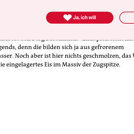
ometern, vor allem in Alaska, Nordkanada und Si
n den Hochgebirgen gibt es ihn. „Alle Spalten und

Ja, ich will
nel sind mit gefrorenem Wasser gefüllt“, erklärt
er, Geologieprofessor an der TU München. „Wie Ki
mafrost den Berg zusammen.“ Eiszapfen sieht m
rgends, denn die bilden sich ja aus gefrorenem
ser. Noch aber ist hier nichts geschmolzen, das
ie eingelagertes Eis im Massiv der Zugspitze.