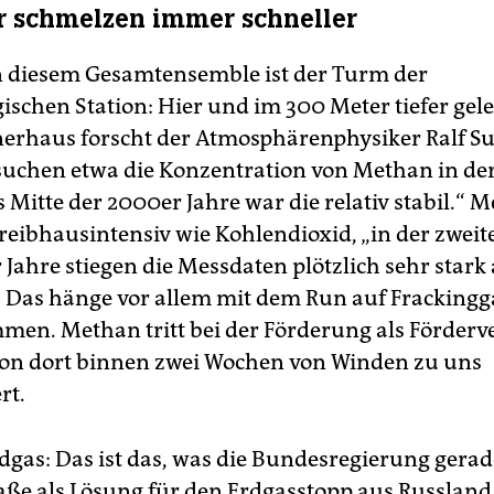
r schmelzen immer schneller
 diesem Gesamtensemble ist der Turm der
ischen Station: Hier und im 300 Meter tiefer ge
erhaus forscht der Atmosphärenphysiker Ralf 
suchen etwa die Konzentration von Methan in der
is Mitte der 2000er Jahre war die relativ stabil.“ M
treibhausintensiv wie Kohlendioxid, „in der zweit
Jahre stiegen die Messdaten plötzlich sehr stark 
Das hänge vor allem mit dem Run auf Frackingg
en. Methan tritt bei der Förderung als Förderve
on dort binnen zwei Wochen von Winden zu uns
rt.
dgas: Das ist das, was die Bundesregierung gerad
e als Lösung für den Erdgasstopp aus Russland