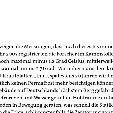
 zeigen die Messungen, dass auch dieses Eis im
ahr 2007 registrierten die Forscher im Kammstoll
noch maximal minus 1,2 Grad Celsius, mittlerweile
aximal minus 0,7 Grad. „Wir nähern uns dem kri
t Krautblatter. „In 10, spätestens 20 Jahren wird
tlich keinen Permafrost mehr besichtigen könne
ebäude auf Deutschlands höchstem Berg gefähr
efrorenen, mit Wasser gefüllten Hohlräume auft
oden in Bewegung geraten, was schnell die Statik
n die Folge, schlimmstenfalls die Zerstörung gan