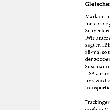
Gletsche
Markant in
meteorolog
Schneefern
„Wir unter
sagt er. „B
28-mal so 
der 2000er 
Sussmann. 
USA zusamm
und wird v
transportie
Frackinger
großem Maß