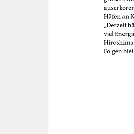
auserkoren
Häfen an N
„Derzeit h
viel Energ
Hiroshimag
Folgen blei