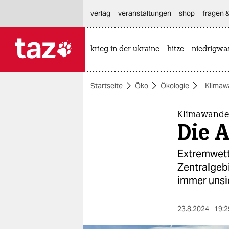
hautnavigation anspringen
hauptinhalt anspringen
footer anspringen
verlag
veranstaltungen
shop
fragen &
krieg in der ukraine
hitze
niedrigwa

taz zahl ich
taz zahl ich
Startseite
Öko
Ökologie
Klimaw
themen
politik
Klimawande
Die A
öko
Extremwett
gesellschaft
Zentralgeb
immer unsi
kultur
sport
23.8.2024
19:2