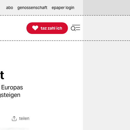
abo
genossenschaft
epaper login

taz zahl ich
taz zahl ich
t
– Europas
gsteigen
teilen