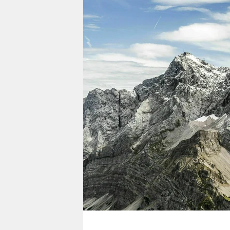
berlin
nord
wahrheit
verlag
verlag
veranstaltungen
shop
fragen & hilfe
unterstützen
abo
genossenschaft