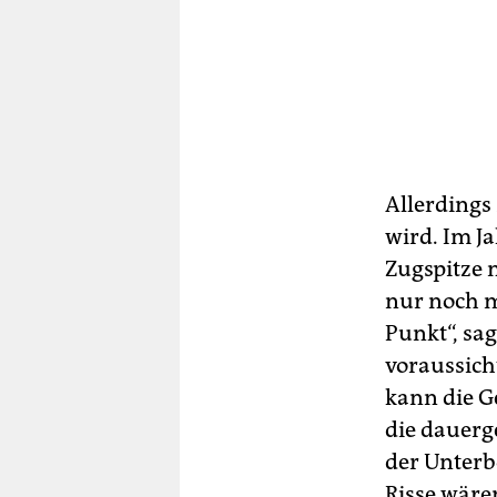
Allerdings
wird. Im J
Zugspitze 
nur noch m
Punkt“, sag
voraussich
kann die G
die dauerg
der Unterb
Risse wäre