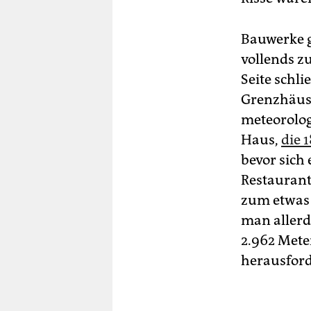
Bauwerke gi
vollends z
Seite schli
Grenzhäuse
meteorolog
Haus,
die 
bevor sich
Restaurant
zum etwas 
man allerd
2.962 Meter
herausford