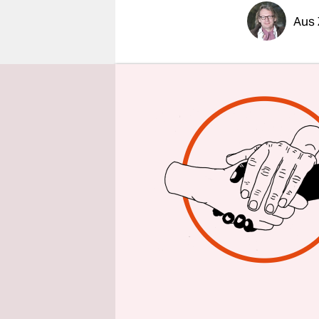
epaper login
Aus 
|
taz
| Es is
Jahren err
Skifahrer 
Felssattel 
Röhre lang
Frostschäd
ohnehin nu
der Techni
Permafrost
Wenn die E
niemals au