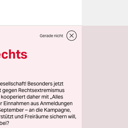
nhundert
Gerade nicht
inst
em
echts
ist die
len wegen
t wird
chaftler
esellschaft! Besonders jetzt
r den
rt gegen Rechtsextremismus
z kooperiert daher mit „Alles
ller Einnahmen aus Anmeldungen
. September – an die Kampagne,
 steigen,
rstützt und Freiräume sichern will,
bei?
illionen