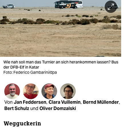
berlin
nord
wahrheit
verlag
verlag
veranstaltungen
Wie nah soll man das Turnier an sich herankommen lassen? Bus
der DFB-Elf in Katar
Foto: Federico Gambarini/dpa
shop
fragen & hilfe
unterstützen
Von
Jan Feddersen
,
Clara Vuillemin
,
Bernd Müllender
,
abo
Bert Schulz
und
Oliver Domzalski
genossenschaft
Wegguckerin