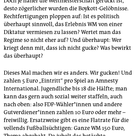
Doch je näher die Weltmeisterschaft gerückt ist,
desto zögerlicher wurden die Boykott-Gelöbnisse.
Rechtfertigungen ploppen auf: Ist es politisch
überhaupt sinnvoll, das Erlebnis WM von einer
Diktatur vermiesen zu lassen? Wertet man das
Regime so nicht eher auf? Und überhaupt: Wer
kriegt denn mit, dass ich nicht gucke? Was bewirkt
das überhaupt?
Dieses Mal machen wir es anders. Wir gucken! Und
zahlen 5 Euro „Eintritt“ pro Spiel an Amnesty
International. Jugendliche bis 18 die Hälfte; man
kann das gern auch sozial weiter staffeln, auch
nach oben: also FDP-Wähler*innen und andere
Gut­ver­die­ne­r*in­nen zahlen 10 Euro oder mehr –
freiwillig. Ersatzweise gibt es eine Flatrate für die
vollends Fußballsüchtigen: Ganze WM 150 Euro,
Thema abgehakt. Da jubelt das betäubte