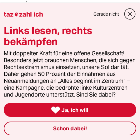
taz
zahl ich
Gerade nicht

Alex_der_Wunderer
19.11.2022
,
21:19 Uhr
Links lesen, rechts
@Andreas_2020:
bekämpfen
👍
Mit doppelter Kraft für eine offene Gesellschaft!
Besonders jetzt brauchen Menschen, die sich gegen
tomás zerolo
TZ
Rechtsextremismus einsetzen, unsere Solidarität.
Daher gehen 50 Prozent der Einnahmen aus
19.11.2022
,
15:14 Uhr
Neuanmeldungen an „Alles beginnt im Zentrum“ –
@RUDOLF FISSNER
eine Kampagne, die bedrohte linke Kulturzentren
Danke für den Hinweis.
und Jugendorte unterstützt. Sind Sie dabei?
Tatsächlich wird vgwort.de von meinem DNS
abgefangen :-)

Ja, ich will
Eines Tages macht der Browser DNS over
HTTP, dann muss ich wohl gröber
hineingreifen.
Schon dabei!