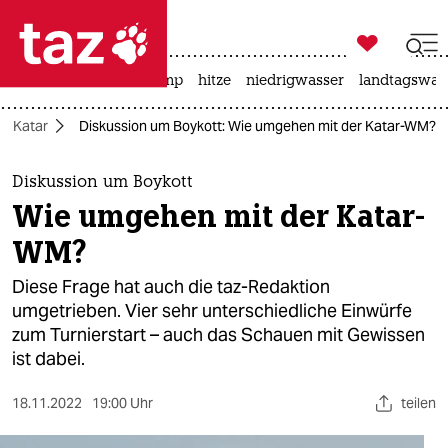

taz zahl ich
katzen
usa unter trump
hitze
niedrigwasser
landtagswahl

taz zahl ich
tt Katar
Diskussion um Boykott: Wie umgehen mit der Katar-WM?
taz zahl ich
themen
Diskussion um Boykott
Wie umgehen mit der Katar-
politik
WM?
öko
Diese Frage hat auch die taz-Redaktion
umgetrieben. Vier sehr unterschiedliche Einwürfe
gesellschaft
zum Turnierstart – auch das Schauen mit Gewissen
ist dabei.
kultur
sport
18.11.2022
19:00 Uhr
teilen