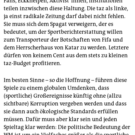
Fans, Eckkneipen, Ak­ti­vis­t*in­nen, Institutionen
teilen inzwischen diese Haltung. Die taz als linke,
ja einst radikale Zeitung darf dabei nicht fehlen.
Sie muss sich dem Spagat verweigern, der es
bedeutet, um der Sportberichterstattung willen
zum Transporteur der Botschaften von Fifa und
dem Herrscherhaus von Katar zu werden. Letztere
dürfen von keinem Cent aus dem stets zu kleinen
taz-Budget profitieren.
Im besten Sinne – so die Hoffnung – führen diese
Spiele zu einem globalen Umdenken, dass
(sportliche) Großereignisse künftig ohne (allzu
sichtbare) Korruption vergeben werden und dass
sie dann auch ökologische Standards erfüllen
müssen. Dafür muss aber klar sein und jeden
Spieltag klar werden: Die politische Bedeutung der
WM ist um ein Vielfaches größer als die sportliche.