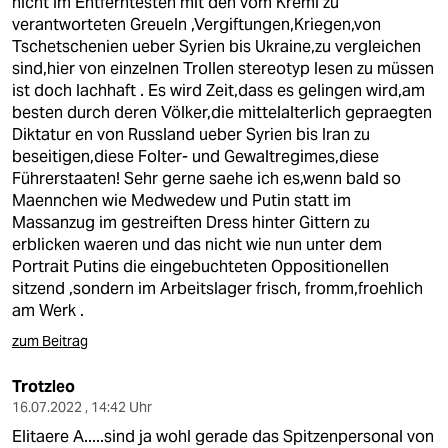
nicht im Entferntesten mit den vom Kreml zu
verantworteten Greueln ,Vergiftungen,Kriegen,von
Tschetschenien ueber Syrien bis Ukraine,zu vergleichen
sind,hier von einzelnen Trollen stereotyp lesen zu müssen
ist doch lachhaft . Es wird Zeit,dass es gelingen wird,am
besten durch deren Völker,die mittelalterlich gepraegten
Diktatur en von Russland ueber Syrien bis Iran zu
beseitigen,diese Folter- und Gewaltregimes,diese
Führerstaaten! Sehr gerne saehe ich es,wenn bald so
Maennchen wie Medwedew und Putin statt im
Massanzug im gestreiften Dress hinter Gittern zu
erblicken waeren und das nicht wie nun unter dem
Portrait Putins die eingebuchteten Oppositionellen
sitzend ,sondern im Arbeitslager frisch, fromm,froehlich
am Werk .
zum Beitrag
Trotzleo
16.07.2022 , 14:42 Uhr
Elitaere A.....sind ja wohl gerade das Spitzenpersonal von