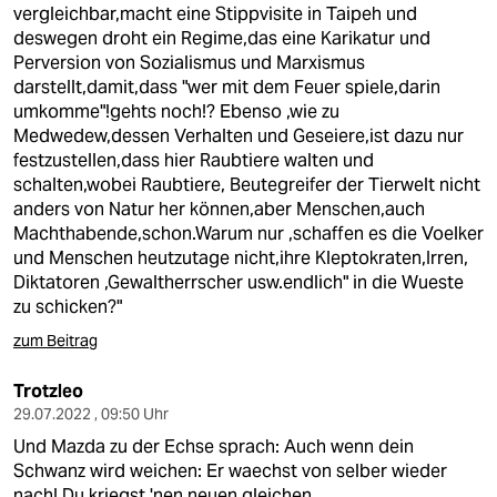
vergleichbar,macht eine Stippvisite in Taipeh und
deswegen droht ein Regime,das eine Karikatur und
Perversion von Sozialismus und Marxismus
darstellt,damit,dass "wer mit dem Feuer spiele,darin
umkomme"!gehts noch!? Ebenso ,wie zu
Medwedew,dessen Verhalten und Geseiere,ist dazu nur
festzustellen,dass hier Raubtiere walten und
schalten,wobei Raubtiere, Beutegreifer der Tierwelt nicht
anders von Natur her können,aber Menschen,auch
Machthabende,schon.Warum nur ,schaffen es die Voelker
und Menschen heutzutage nicht,ihre Kleptokraten,Irren,
Diktatoren ,Gewaltherrscher usw.endlich" in die Wueste
zu schicken?"
zum Beitrag
Trotzleo
29.07.2022 , 09:50 Uhr
Und Mazda zu der Echse sprach: Auch wenn dein
Schwanz wird weichen: Er waechst von selber wieder
nach! Du kriegst 'nen neuen gleichen.