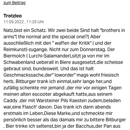
zum Beitrag
Trotzleo
11.09.2022 , 11:29 Uhr
Natz,bist ein Schatz. Wir zwei beide Sind halt "brothers in
arms"( the normal and the special one!?) Aber
ausschließlich mit den " waffen der Kritik" ( und der
Reimkunst)-zugange. Nicht nur zum Donnerstag. Der
Biermolch ( Lurchi-Salamander),sitzt ja von mir im
Schwabenland ueberall in Biere ausgesetzt,die scheisse
gebraut sind, bundesweit. Und das ist halt
Geschmackssache,der" loworder" mags wohl friesisch
herb, Bitburger trank ich einmal,sehr lange her,und
zufällig schenkte mir jemand ,der mir vor einigen Tagen
meinen alten escooter abgekauft hatte,aus seinem
Caddy ,der mit Warsteiner Pils Kaesten zudem,beladen
war,eine Flasch' davon. Das trank ich dann abends
erstmals im Leben,Diese Marke,und schmeckte mir
persönlich besser als das damals mir zu bittere Bitburger
. Bier trinke ich seltenst,bin ja der Bacchus,der Pan aus