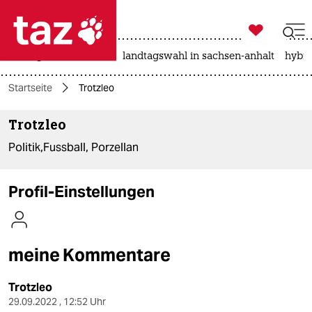

taz zahl ich
niedrigwasser
rente
landtagswahl in sachsen-anhalt
hybri

taz zahl ich
Startseite
Trotzleo
taz zahl ich
Trotzleo
themen
Politik,Fussball, Porzellan
politik
öko
Profil-Einstellungen
gesellschaft
kultur
meine Kommentare
sport
Trotzleo
29.09.2022 , 12:52 Uhr