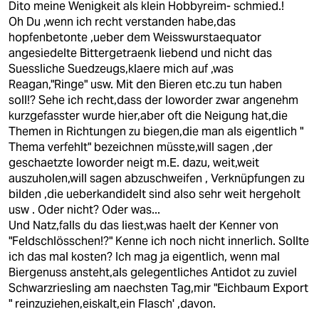
Dito meine Wenigkeit als klein Hobbyreim- schmied.!
Oh Du ,wenn ich recht verstanden habe,das
hopfenbetonte ,ueber dem Weisswurstaequator
angesiedelte Bittergetraenk liebend und nicht das
Suessliche Suedzeugs,klaere mich auf ,was
Reagan,"Ringe" usw. Mit den Bieren etc.zu tun haben
soll!? Sehe ich recht,dass der loworder zwar angenehm
kurzgefasster wurde hier,aber oft die Neigung hat,die
Themen in Richtungen zu biegen,die man als eigentlich "
Thema verfehlt" bezeichnen müsste,will sagen ,der
geschaetzte loworder neigt m.E. dazu, weit,weit
auszuholen,will sagen abzuschweifen , Verknüpfungen zu
bilden ,die ueberkandidelt sind also sehr weit hergeholt
usw . Oder nicht? Oder was...
Und Natz,falls du das liest,was haelt der Kenner von
"Feldschlösschen!?" Kenne ich noch nicht innerlich. Sollte
ich das mal kosten? Ich mag ja eigentlich, wenn mal
Biergenuss ansteht,als gelegentliches Antidot zu zuviel
Schwarzriesling am naechsten Tag,mir "Eichbaum Export
" reinzuziehen,eiskalt,ein Flasch' ,davon.