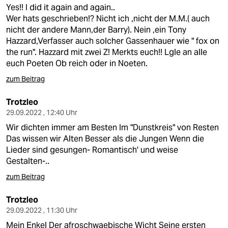
berlin
Yes!! I did it again and again..
Wer hats geschrieben!? Nicht ich ,nicht der M.M.( auch
nord
nicht der andere Mann,der Barry). Nein ,ein Tony
Hazzard,Verfasser auch solcher Gassenhauer wie " fox on
wahrheit
the run". Hazzard mit zwei Z! Merkts euch!! Lgle an alle
euch Poeten Ob reich oder in Noeten.
verlag
zum Beitrag
verlag
Trotzleo
veranstaltungen
29.09.2022 , 12:40 Uhr
Wir dichten immer am Besten Im "Dunstkreis" von Resten
shop
Das wissen wir Alten Besser als die Jungen Wenn die
fragen & hilfe
Lieder sind gesungen- Romantisch' und weise
Gestalten-..
unterstützen
zum Beitrag
abo
Trotzleo
genossenschaft
29.09.2022 , 11:30 Uhr
Mein Enkel Der afroschwaebische Wicht Seine ersten