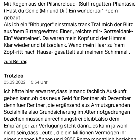
Mit Regen aus der Pilsnercloud- (Sufffregatten-Phantasie
) Hast du Genie (Mir und Dir) Ein wunderbar' Poem
gebaut..
Als ich ein "Bitburger" einstmals trank Traf mich der Blitz
aus 'nem Bittergewitter. Einer , reichte mir- Gottseidank-
Ein" Warsteiner". Da waren mein Kopf und der Himmel
Klar wieder und blitzeblank. Wand mein Haar zu 'nem
Zopf-ritt nach Hause- gesattelt auf meinem Schimmel .
zum Beitrag
Trotzleo
05.09.2022 , 15:54 Uhr
Ich hätte hier erwartet,dass jemand fachlich Auskunft
geben kann,ob das neue Geld für Rentner ab Dezember
denn fuer Rentner ,die ergänzend aus Armutsgruenden
Sozialhilfe also Grundsicherung im Alter notgedrungen
beziehen müssen anrechnungsfrei bleibt,also dem
Empfänger zur Verfügung steht dann...es kann ja wohl
nicht sein,dass Leute , die ein Millionen Vermögen ihr
eigen nennen können und 300€ Rente monatlich beziehen