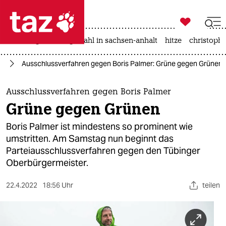

taz zahl ich
iran-krieg
landtagswahl in sachsen-anhalt
hitze
christophe

taz zahl ich
nd
Ausschlussverfahren gegen Boris Palmer: Grüne gegen Grünen
taz zahl ich
themen
Ausschlussverfahren gegen Boris Palmer
Grüne gegen Grünen
politik
Boris Palmer ist mindestens so prominent wie
öko
umstritten. Am Samstag nun beginnt das
Parteiausschlussverfahren gegen den Tübinger
gesellschaft
Oberbürgermeister.
kultur
22.4.2022
18:56 Uhr
teilen
sport