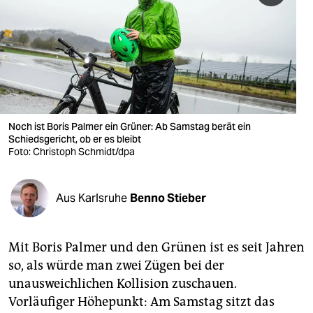
berlin
nord
wahrheit
verlag
verlag
Noch ist Boris Palmer ein Grüner: Ab Samstag berät ein
Schiedsgericht, ob er es bleibt
veranstaltungen
Foto: Christoph Schmidt/dpa
shop
Aus Karlsruhe
Benno Stieber
fragen & hilfe
unterstützen
Mit Boris Palmer und den Grünen ist es seit Jahren
abo
so, als würde man zwei Zügen bei der
unausweichlichen Kollision zuschauen.
genossenschaft
Vorläufiger Höhepunkt: Am Samstag sitzt das