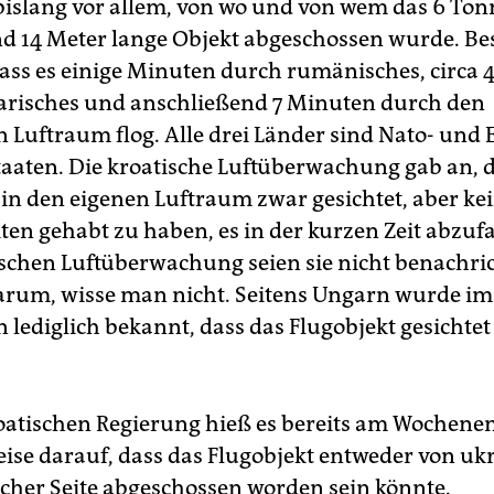
 bislang vor allem, von wo und von wem das 6 To
d 14 Meter lange Objekt abgeschossen wurde. Best
 dass es einige Minuten durch rumänisches, circa
risches und anschließend 7 Minuten durch den
n Luftraum flog. Alle drei Länder sind Nato- und 
taaten. Die kroatische Luftüberwachung gab an, 
t in den eigenen Luftraum zwar gesichtet, aber ke
ten gehabt zu haben, es in der kurzen Zeit abzuf
schen Luftüberwachung seien sie nicht benachric
rum, wisse man nicht. Seitens Ungarn wurde im
 lediglich bekannt, dass das Flugobjekt gesichte
oatischen Regierung hieß es bereits am Wochenen
ise darauf, dass das Flugobjekt entweder von uk
scher Seite abgeschossen worden sein könnte.