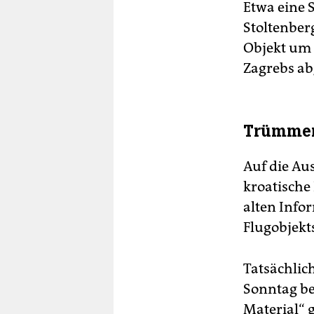
Etwa eine 
Stoltenber
Objekt um 
Zagrebs abg
Trümmer 
Auf die Au
kroatische
alten Info
Flugobjekt
Tatsächlic
Sonntag be
Material“ 