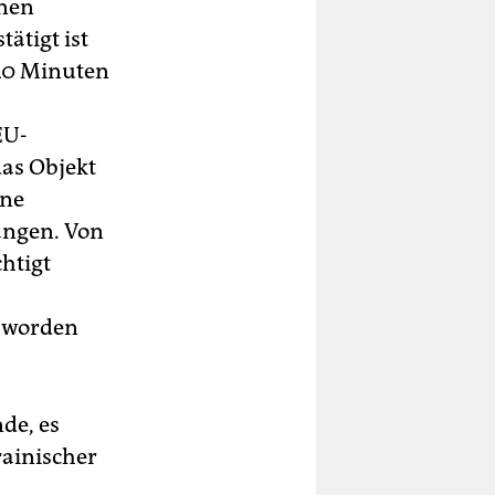
nnen
ätigt ist
 40 Minuten
EU-
das Objekt
ine
angen. Von
htigt
t worden
de, es
rainischer