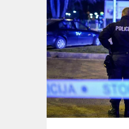
berlin
nord
wahrheit
verlag
verlag
veranstaltungen
shop
fragen & hilfe
unterstützen
abo
genossenschaft