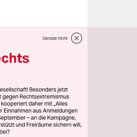
egenheit,
Gerade nicht
 spricht
echts
dass
 ungestört
wer und
esellschaft! Besonders jetzt
igkeit
rt gegen Rechtsextremismus
z kooperiert daher mit „Alles
ller Einnahmen aus Anmeldungen
. September – an die Kampagne,
rstützt und Freiräume sichern will,
bei?