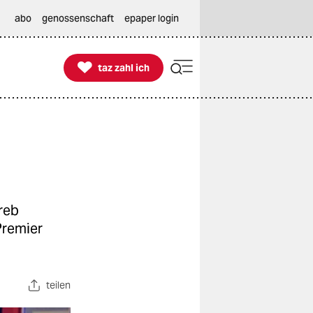
abo
genossenschaft
epaper login

taz zahl ich
taz zahl ich
reb
Premier
teilen