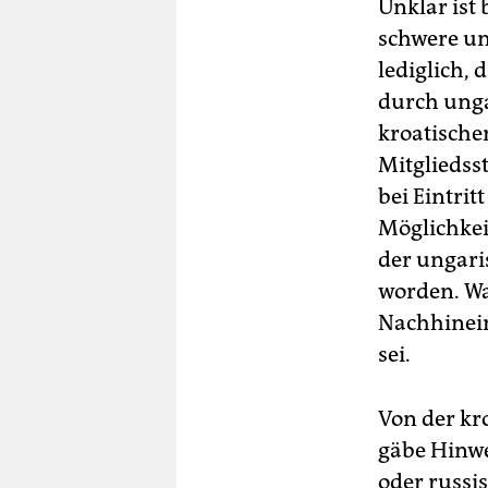
Unklar ist
schwere un
lediglich,
durch unga
kroatische
Mitgliedss
bei Eintrit
Möglichkei
der ungari
worden. Wa
Nachhinein
sei.
Von der kr
gäbe Hinwe
oder russi