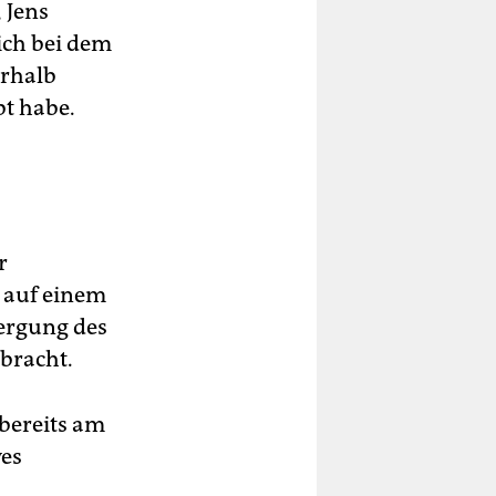
 Jens
ich bei dem
erhalb
bt habe.
r
r auf einem
Bergung des
bracht.
 bereits am
ves