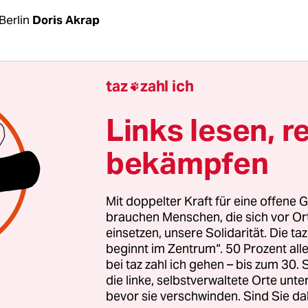
Berlin
Doris Akrap
z eines Flugobjekts über Zagreb
bleibt eine Angel
taz
zahl ich

e Nato nicht so gern und mittlerweile auch anders
atische Regierung.
Links lesen, r
bekämpfen
von der drängenden Frage, wie es möglich war, 
n Donnerstagnacht ein unbekanntes Flugobjekt
e lang durch Nato-Luftraum fliegen konnte und 
Mit doppelter Kraft für eine offene G
abgeschossen worden ist, herrscht offenbar Unein
brauchen Menschen, die sich vor O
einsetzen, unsere Solidarität. Die ta
m was es sich genau gehandelt hat.
beginnt im Zentrum“. 50 Prozent a
bei taz zahl ich gehen – bis zum 30
die linke, selbstverwaltete Orte unte
bevor sie verschwinden. Sind Sie da