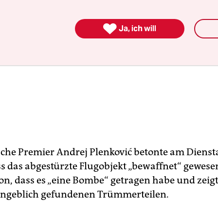

Ja, ich will
sche Premier Andrej Plenković betonte am Diens
s das abgestürzte Flugobjekt „bewaffnet“ gewesen
on, dass es „eine Bombe“ getragen habe und zeig
angeblich gefundenen Trümmerteilen.