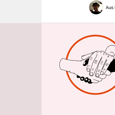
epaper login
Aus 
Der Abstur
über die di
als die kro
Abgesehen 
vergangene
eine Stund
von wo es 
darüber, u