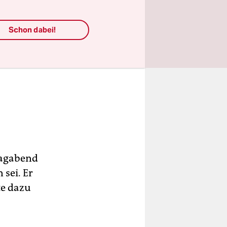
Schon dabei!
tagabend
 sei. Er
te dazu