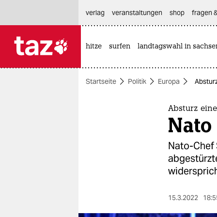
hautnavigation anspringen
hauptinhalt anspringen
footer anspringen
verlag
veranstaltungen
shop
fragen &
hitze
surfen
landtagswahl in sachse

taz zahl ich
taz zahl ich
Startseite
Politik
Europa
Absturz
themen
politik
Absturz eine
Nato 
öko
Nato-Chef 
gesellschaft
abgestürzt
widersprich
kultur
sport
15.3.2022
18:5