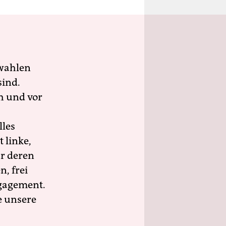
wahlen
sind.
h und vor
lles
 linke,
ür deren
n, frei
ngagement.
e unsere