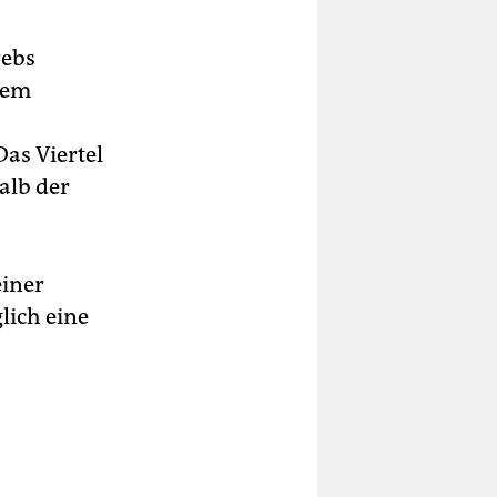
rebs
 dem
as Viertel
alb der
einer
lich eine