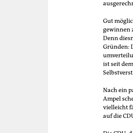
ausgerechn
Gut möglic
gewinnen z
Denn diesm
Gründen: 
umverteilu
ist seit de
Selbstvers
Nach ein p
Ampel schei
vielleicht
auf die CD