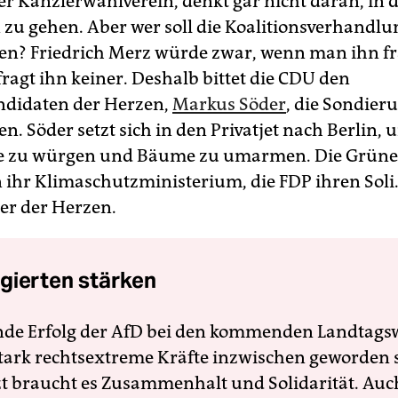
er Kanzlerwahlverein, denkt gar nicht daran, in d
 zu gehen. Aber wer soll die Koalitionsverhandl
? Friedrich Merz würde zwar, wenn man ihn fra
ragt ihn keiner. Deshalb bittet die CDU den
ndidaten der Herzen,
Markus Söder
, die Sondier
. Söder setzt sich in den Privatjet nach Berlin, 
e zu würgen und Bäume zu umarmen. Die Grün
hr Klimaschutzministerium, die FDP ihren Soli
er der Herzen.
gierten stärken
nde Erfolg der AfD bei den kommenden Landtags
 stark rechtsextreme Kräfte inzwischen geworden 
zt braucht es Zusammenhalt und Solidarität. Auc