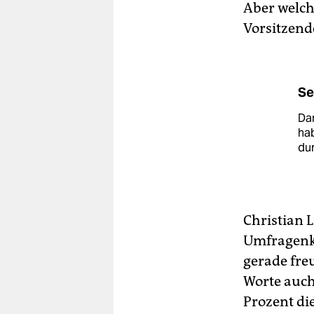
Aber welch
Vorsitzende
Se
Dam
hab
du
Christian 
Umfragen
gerade fre
Worte auc
Prozent di