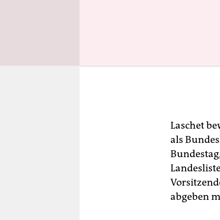
Laschet be
als Bundes
Bundestag,
Landeslist
Vorsitzend
abgeben m