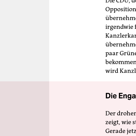
Die CDU, d
Opposition
übernehmen
irgendwie f
Kanzlerka
übernehmen
paar Grün
bekommen i
wird Kanzl
Die Enga
Der drohe
zeigt, wie
Gerade jet