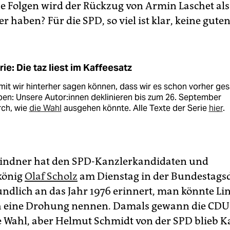
e Folgen wird der Rückzug von Armin Laschet al
r haben? Für die SPD, so viel ist klar, keine guten
rie: Die taz liest im Kaffeesatz
it wir hinterher sagen können, dass wir es schon vorher ge
en: Unsere Au­to­r:in­nen deklinieren bis zum 26. September
rch, wie
die Wahl
ausgehen könnte. Alle Texte der Serie
hier
.
Lindner hat den SPD-Kanzlerkandidaten und
könig
Olaf Scholz
am Dienstag in der Bundestags
undlich an das Jahr 1976 erinnert, man könnte Li
h eine Drohung nennen. Damals gewann die CDU 
e Wahl, aber Helmut Schmidt von der SPD blieb K