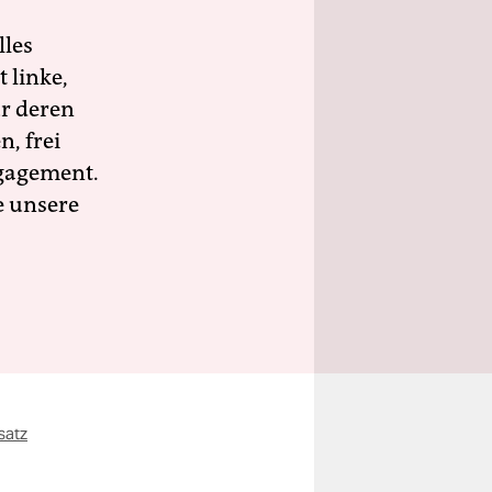
lles
 linke,
ür deren
n, frei
ngagement.
e unsere
satz