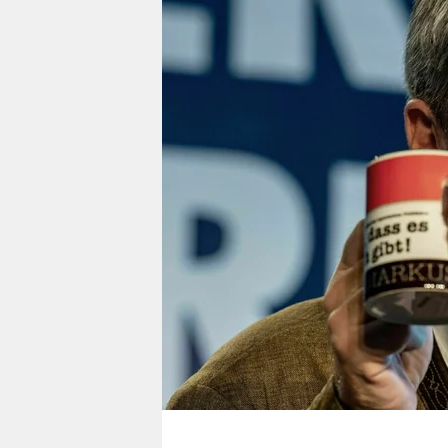
berlin
nord
wahrheit
verlag
verlag
veranstaltungen
shop
fragen & hilfe
unterstützen
abo
genossenschaft