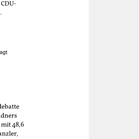
s CDU-
.
sagt
debatte
ndners
mit 48,6
anzler,