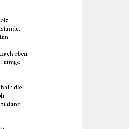
holz
ustande.
uten
 nach oben
lleinige
halb die
li,
eht dann