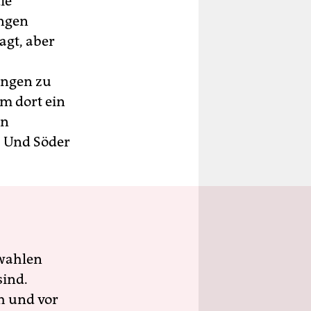
ie
ungen
gt, aber
ungen zu
um dort ein
en
. Und Söder
wahlen
sind.
h und vor