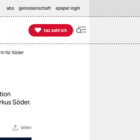
abo
genossenschaft
epaper login

taz zahl ich
taz zahl ich
in für Söder
tion
rkus Söder.
teilen