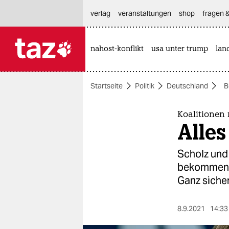
hautnavigation anspringen
hauptinhalt anspringen
footer anspringen
verlag
veranstaltungen
shop
fragen &
nahost-konflikt
usa unter trump
lan

taz zahl ich
taz zahl ich
Startseite
Politik
Deutschland
B
themen
politik
Koalitionen
Alles
öko
Scholz und 
gesellschaft
bekommen s
Ganz sicher
kultur
sport
8.9.2021
14:33