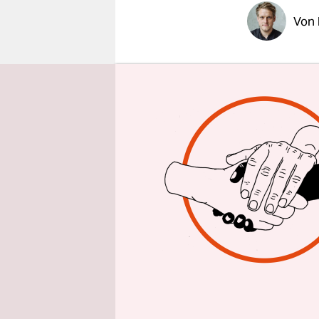
epaper login
Von
Seit 40 Ja
Bodensee. 
im flachen
Es ist sehr
fahren und
das Wasse