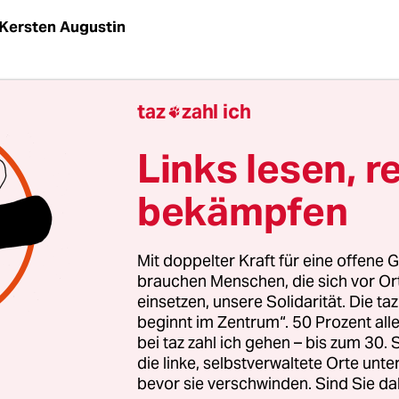
Kersten Augustin
hren verbringt
Armin Laschet
seinen Urlaub in H
taz
zahl ich

Auf Fotos steht er dort mit hochgekrempelten H
 Wasser.
Links lesen, r
bekämpfen
 gut möglich, dass Laschet bald viel Zeit hat, in d
 auf den See zu schauen: ab Anfang Oktober. Viell
r dann noch warm genug, um mit den Füßen rein
Mit doppelter Kraft für eine offene G
brauchen Menschen, die sich vor O
einsetzen, unsere Solidarität. Die ta
beginnt im Zentrum“. 50 Prozent a
bei taz zahl ich gehen – bis zum 30
die linke, selbstverwaltete Orte unte
bevor sie verschwinden. Sind Sie da