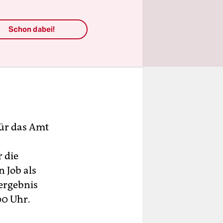
Schon dabei!
ür das Amt
 die
 Job als
ergebnis
0 Uhr.