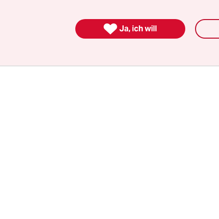
rzlich begonnen. Für eine Probezeit von zwei Ja
scheegemeinden nun zum mittäglichen Freitags

Ja, ich will