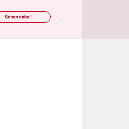
hren
gebet
Schon dabei!