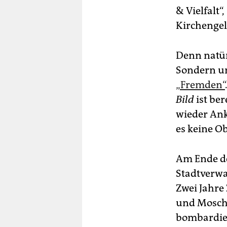
& Vielfalt“
Kirchengel
Denn natürl
Sondern u
„Fremden“
Bild
ist be
wieder Ank
es keine O
Am Ende de
Stadtverwa
Zwei Jahre 
und Mosch
bombardier