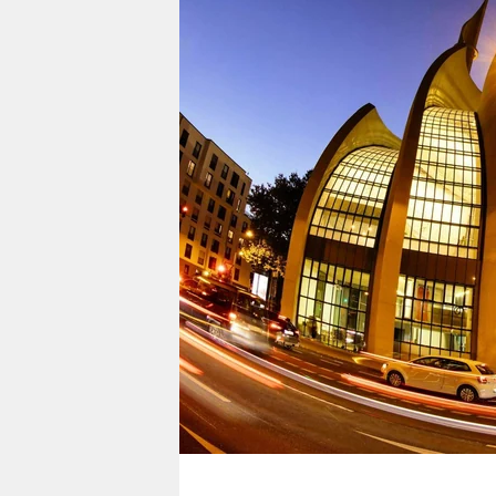
berlin
nord
wahrheit
verlag
verlag
veranstaltungen
shop
fragen & hilfe
unterstützen
abo
genossenschaft