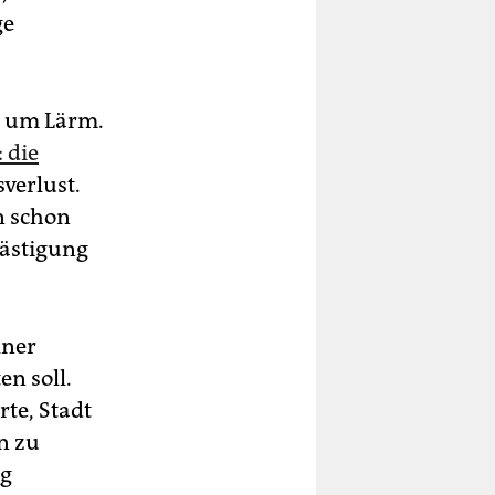
ge
ht um Lärm.
 die
verlust.
n schon
lästigung
lner
n soll.
rte, Stadt
n zu
ng