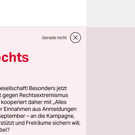
chen
Gerade nicht
tzt ohne
echts
azepam
reien in
esellschaft! Besonders jetzt
uern –
rt gegen Rechtsextremismus
z kooperiert daher mit „Alles
agsruhe.
ller Einnahmen aus Anmeldungen
o, dass in
. September – an die Kampagne,
 Gebetsruf
rstützt und Freiräume sichern will,
bei?
 Köln