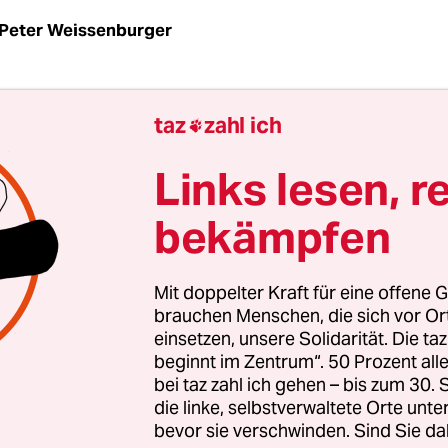
Peter Weissenburger
igung rangiert gewiss in den Top-Ten der deuts
taz
zahl ich

 Und das zu Recht. Wer wohnt schon gerne
schutzmauert neben einer Schnellstraße oder si
Links lesen, r
celling-Kopfhörer und fünf Milligramm Benzodi
bekämpfen
ußballfans in der Regionalbahn. Von Häuslebaue
 am Wochenende ganz zu schweigen.
Mit doppelter Kraft für eine offene G
gibt es in Deutschland – neben Schallschutzma
brauchen Menschen, die sich vor O
einsetzen, unsere Solidarität. Die ta
nen Regelungen zu Ruhezeiten, wie etwa die Mitt
beginnt im Zentrum“. 50 Prozent a
 natürlich stets alle halten. Schockschwerenot als
bei taz zahl ich gehen – bis zum 30
 Mittagsruhe am Freitag nun künftig islamischer
die linke, selbstverwaltete Orte unte
bevor sie verschwinden. Sind Sie da
oll. Ein entsprechendes Pilotprojekt hat die Stadt