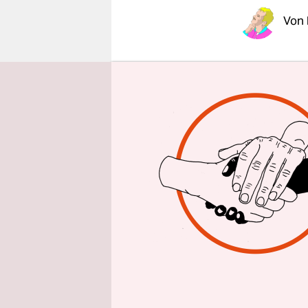
epaper login
Von
Lärmbeläst
Ungemache.
unbeschall
Noise-can
zwischen F
Eigenregie
Und darum 
diese schö
An die sich
die schöne
erklingen s