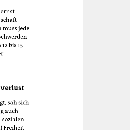
 ernst
rschaft
m muss jede
eschwerden
12 bis 15
er
sverlust
t, sah sich
ag auch
n sozialen
) Freiheit