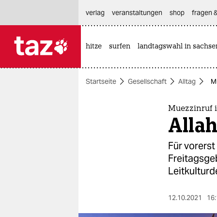
hautnavigation anspringen
hauptinhalt anspringen
footer anspringen
verlag
veranstaltungen
shop
fragen &
hitze
surfen
landtagswahl in sachse

taz zahl ich
taz zahl ich
Startseite
Gesellschaft
Alltag
Mu
themen
politik
Muezzinruf 
Alla
öko
Für vorers
gesellschaft
Freitagsge
Leitkulturd
kultur
sport
12.10.2021
16: