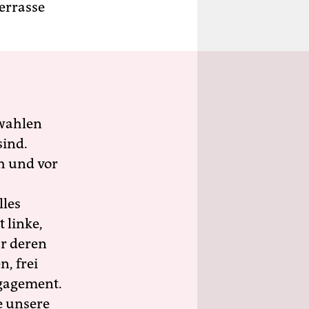
errasse
wahlen
sind.
h und vor
lles
 linke,
ür deren
n, frei
ngagement.
e unsere