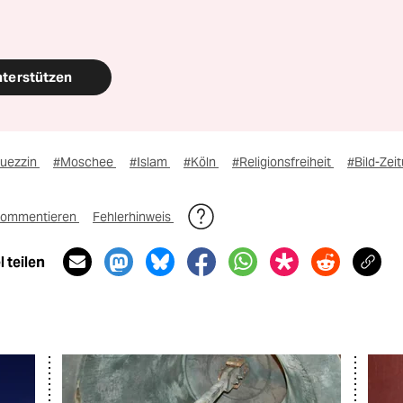
nterstützen
uezzin
#Moschee
#Islam
#Köln
#Religionsfreiheit
#Bild-Zei
ommentieren
Fehlerhinweis
 teilen