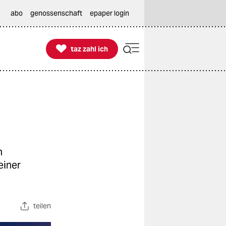
abo
genossenschaft
epaper login

taz zahl ich
taz zahl ich
m
einer
teilen