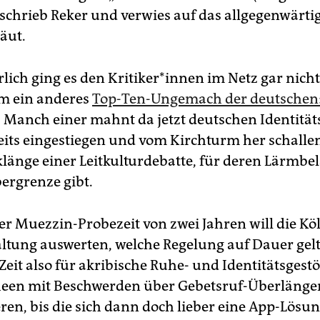
, schrieb Reker und verwies auf das allgegenwärti
äut.
ich ging es den Kri­ti­ke­r*in­nen im Netz gar nic
m ein anderes
Top-Ten-Ungemach der deutschen:
. Manch einer mahnt da jetzt deutschen Identitäts
reits eingestiegen und vom Kirchturm her schalle
länge einer Leitkulturdebatte, für deren Lärmbe
bergrenze gibt.
r Muezzin-Probezeit von zwei Jahren will die Kö
ltung auswerten, welche Regelung auf Dauer gelte
Zeit also für akribische Ruhe- und Identitätsgestö
een mit Beschwerden über Gebetsruf-Überlänge
en, bis die sich dann doch lieber eine App-Lösu