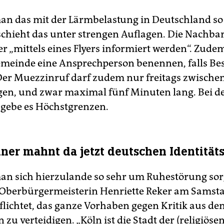
an das mit der Lärmbelastung in Deutschland so
chieht das unter strengen Auflagen. Die Nachba
r „mittels eines Flyers informiert werden“. Zude
meinde eine Ansprechperson benennen, falls B
r Muezzinruf darf zudem nur freitags zwischen 
gen, und zwar maximal fünf Minuten lang. Bei d
 gebe es Höchstgrenzen.
ner mahnt da jetzt deutschen Identität
an sich hierzulande so sehr um Ruhestörung sorg
 Oberbürgermeisterin Henriette Reker am Samst
flichtet, das ganze Vorhaben gegen Kritik aus de
zu verteidigen. „Köln ist die Stadt der (religiösen