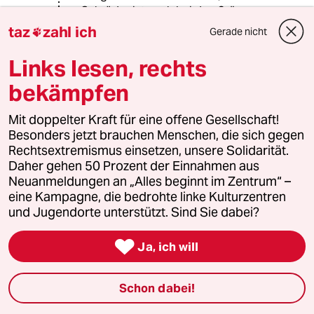
Schröder ist auch bei den Grünen
noch immer präsent.
taz
zahl ich
Gerade nicht

Göring-Eckardt, Roth, Özdemir
stehen in der ersten Reihe.
Links lesen, rechts
Sie haben damals die Hartz4-
bekämpfen
Reformen mitgetragen, waren teils
sogar starke Verfechter.
Sie waren jetzt an den Verhandlungen
Mit doppelter Kraft für eine offene Gesellschaft!
beteiligt. Soziale Gerechtigkeit
Besonders jetzt brauchen Menschen, die sich gegen
knüpfen sie an Forderungen,
Rechtsextremismus einsetzen, unsere Solidarität.
besonders Göring-Eckardt, geradezu
Daher gehen 50 Prozent der Einnahmen aus
calvinistisch.
Neuanmeldungen an „Alles beginnt im Zentrum“ –
Interessant ist bei den Grünen, das
eine Kampagne, die bedrohte linke Kulturzentren
eigene Selbst- und Kulturverständnis
und Jugendorte unterstützt. Sind Sie dabei?
der Gesellschaft, das sich durchaus
bei den besser Gebildeten und

Ja, ich will
besser Verdienenden verortet.
Bei den Abgeordneten zeigt sich,
Schon dabei!
dass der monetäre Verdienst diese
Selbsteinschätzung trifft, nicht