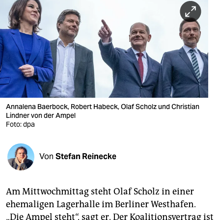
berlin
nord
wahrheit
verlag
verlag
veranstaltungen
Annalena Baerbock, Robert Habeck, Olaf Scholz und Christian
Lindner von der Ampel
Foto: dpa
shop
fragen & hilfe
Von
Stefan Reinecke
unterstützen
abo
Am Mittwoch­mittag steht Olaf Scholz in ­einer
genossenschaft
ehemaligen Lagerhalle im Berliner Westhafen.
„Die Ampel steht“, sagt er. Der Koalitionsvertrag ist