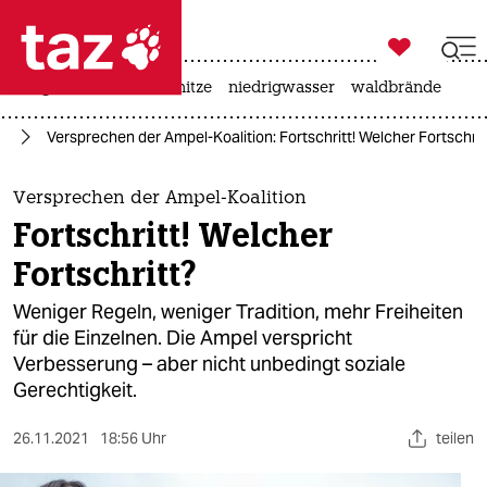

taz zahl ich
krieg in der ukraine
hitze
niedrigwasser
waldbrände

taz zahl ich
nd
Versprechen der Ampel-Koalition: Fortschritt! Welcher Fortschrit
taz zahl ich
themen
Versprechen der Ampel-Koalition
Fortschritt! Welcher
politik
Fortschritt?
öko
Weniger Regeln, weniger Tradition, mehr Freiheiten
für die Einzelnen. Die Ampel verspricht
gesellschaft
Verbesserung – aber nicht unbedingt soziale
Gerechtigkeit.
kultur
sport
26.11.2021
18:56 Uhr
teilen