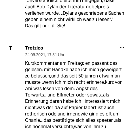
"Unverständlich bleibt ihm hingegen, dass
auch Bob Dylan der Literaturnobelpreis
verliehen wurde, „Dylans geschriebene Sachen
geben einem nicht wirklich was zu lesen“."
Das gilt nur für Sie!
Trotzleo
T
24.09.2021
,
17:31 Uhr
Kurzkommentar am Freitag: en passant das
gelesen: mit Handke habe ich mich geweigert
zu befassen,und das seit 50 jahren etwa,man
musste ,wenn ich mich recht erinnere,kurz vor
Abi was lesen von dem: Angst des
Torwarts...und Elfmeter oder sowas..als
Erinnerung daran habe ich : interessiert mich
nicht,was der da auf Papier labert,ist auch
rethorisch öde und irgendwie ging es oft um
Onanie...das bestätigte sich alles spaeter ,als
ich nochmal versuchte,was von ihm zu