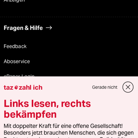
Fragen & Hilfe
Feedback
Aboservice
ePaper Login
taz
zahl ich
Gerade nicht

Downloads für Abonnierende
Links lesen, rechts
bekämpfen
© 2026 taz Verlags und Vertriebs GmbH
Mit doppelter Kraft für eine offene Gesellschaft!
Alle Rechte vorbehalten. Bei rechtlichen Fragen oder für Genehmigungen
wenden Sie sich bitte an
lizenzen@taz.de
Besonders jetzt brauchen Menschen, die sich gegen