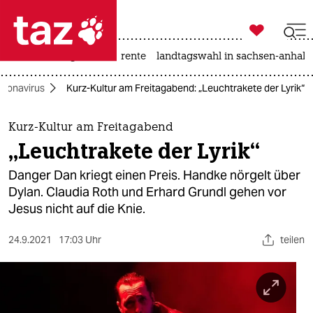

taz zahl ich
hitze
niedrigwasser
rente
landtagswahl in sachsen-anhalt

taz zahl ich
oronavirus
Kurz-Kultur am Freitagabend: „Leuchtrakete der Lyrik“
taz zahl ich
themen
Kurz-Kultur am Freitagabend
„Leuchtrakete der Lyrik“
politik
Danger Dan kriegt einen Preis. Handke nörgelt über
öko
Dylan. Claudia Roth und Erhard Grundl gehen vor
Jesus nicht auf die Knie.
gesellschaft
24.9.2021
17:03 Uhr
teilen
kultur
sport