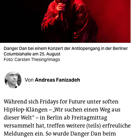
berlin
nord
wahrheit
verlag
Danger Dan bei einem Konzert der Antilopengang in der Berliner
verlag
Columbiahalle am 25. August
Foto: Carsten Thesing/imago
veranstaltungen
shop
Von
Andreas Fanizadeh
fragen & hilfe
Während sich Fridays for Future unter soften
unterstützen
HipHop-Klängen – „Wir suchen einen Weg aus
abo
dieser Welt“ – in Berlin ab Freitagmittag
versammelt hat, treffen weitere (teils) erfreuliche
genossenschaft
Meldungen ein. So wurde Danger Dan beim