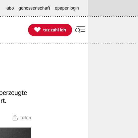
abo
genossenschaft
epaper login

taz zahl ich
taz zahl ich
überzeugte
rt.
teilen