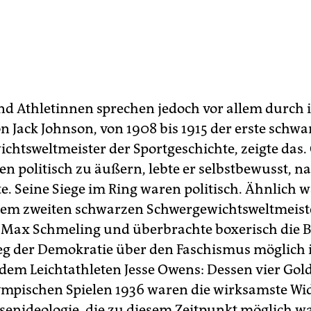
nd Athletinnen sprechen jedoch vor allem durch 
n Jack Johnson, von 1908 bis 1915 der erste schwa
chtsweltmeister der Sportgeschichte, zeigte das.
en politisch zu äußern, lebte er selbstbewusst, n
e. Seine Siege im Ring waren politisch. Ähnlich w
 dem zweiten schwarzen Schwergewichtsweltmeiste
r Max Schmeling und überbrachte boxerisch die B
ieg der Demokratie über den Faschismus möglich i
 dem Leichtathleten Jesse Owens: Dessen vier Go
ympischen Spielen 1936 waren die wirksamste Wi
senideologie, die zu diesem Zeitpunkt möglich wa