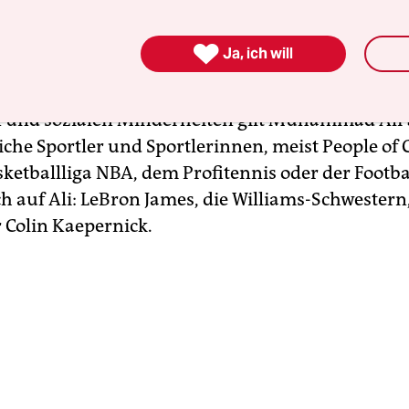
 wäre:
Barack Obama
verehrt ihn und hatte seine
chaftswahlkampf mit einem Ali-Poster über sei

Ja, ich will
ch geführt. Die Literaturnobelpreisträgerin Toni 
 Alis Autobiografie lektoriert. Vielen Jugendliche
 und sozialen Minderheiten gilt Muhammad Ali 
tliche Sportler und Sportlerinnen, meist People of C
ketballliga NBA, dem Profitennis oder der Footba
ch auf Ali: LeBron James, die Williams-Schwester
 Colin Kaepernick.