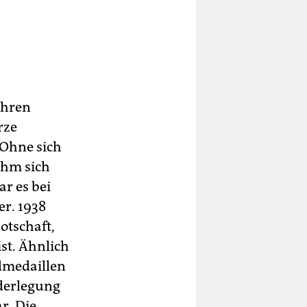
ihren
rze
 Ohne sich
ahm sich
ar es bei
r. 1938
otschaft,
st. Ähnlich
ldmedaillen
derlegung
r. Die