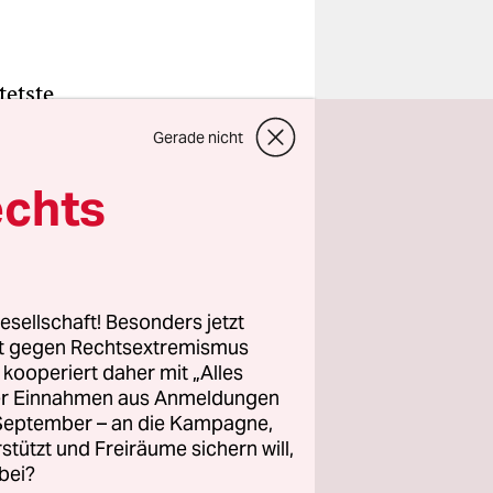
tetste
 zu dem
Gerade nicht
 fast alle,
, machen
echts
en sich auf
eworden.
esellschaft! Besonders jetzt
rt gegen Rechtsextremismus
r, allen
z kooperiert daher mit „Alles
rehrt und
ller Einnahmen aus Anmeldungen
r
. September – an die Kampagne,
tucky. Der
rstützt und Freiräume sichern will,
bei?
 zu