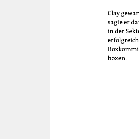
Clay gewann
sagte er d
in der Sekt
erfolgreic
Boxkommiss
boxen.