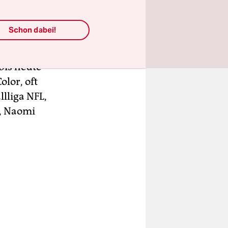
n ersten
nem
Schon dabei!
Morrison
n aus
bis heute
olor, oft
llliga NFL,
n, Naomi