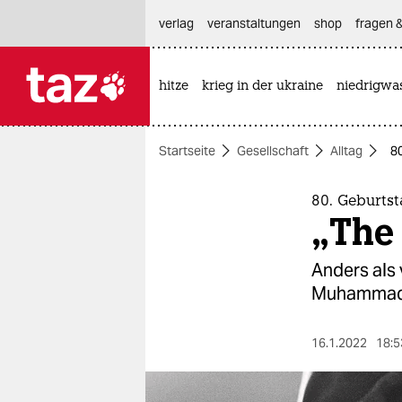
hautnavigation anspringen
hauptinhalt anspringen
footer anspringen
verlag
veranstaltungen
shop
fragen &
hitze
krieg in der ukraine
niedrigwa

taz zahl ich
taz zahl ich
Startseite
Gesellschaft
Alltag
80
themen
politik
80. Geburts
„The 
öko
Anders als 
gesellschaft
Muhammad A
kultur
16.1.2022
18:5
sport