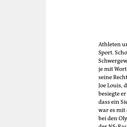
Athleten u
Sport. Scho
Schwergewi
je mit Wort
seine Recht
Joe Louis,
besiegte e
dass ein S
war es mit
bei den Ol
der NS-Ras