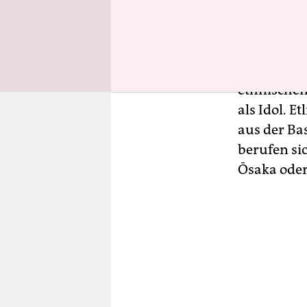
skizzieren
Präsidents
Schreibtis
hatte sogar
ethnischen
als Idol. E
aus der Bas
berufen si
Ōsaka oder