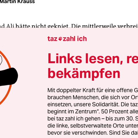
Martin Krauss
 Ali
hätte nicht gekniet. Die mittlerweile verbrei
Geste
, die sich im Sport finden lässt, passte nicht
taz
zahl ich

sich selbst „The Greatest of All Times“ nannte. Aber
ute im Profisport für eine bessere Welt einsetzen
Links lesen, r
 knien sich vor Wettkämpfen nieder, und sie beruf
bekämpfen
li wäre am heutigen 17. Januar 80 Jahre alt g
Mit doppelter Kraft für eine offene G
brauchen Menschen, die sich vor O
 starb, war er schon eine Legende. Von jedem, jede
einsetzen, unsere Solidarität. Die ta
 Erde respektiert, von den meisten noch mehr: ve
beginnt im Zentrum“. 50 Prozent a
eine schlechte Bilanz für den schwarzen Sohn eine
bei taz zahl ich gehen – bis zum 30
ilfe und eines Schildermalers aus Louisville/Ken
die linke, selbstverwaltete Orte unte
bevor sie verschwinden. Sind Sie da
li-Fans ist zu groß, als dass er auch nur halbwegs