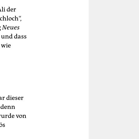
li der
chloch“,
g
Neues
 und dass
 wie
r dieser
, denn
wurde von
ös