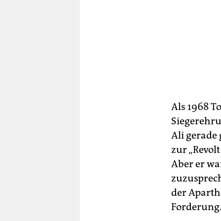
Als 1968 T
Siegerehru
Ali gerade 
zur „Revolt
Aber er wa
zuzusprech
der Aparth
Forderung