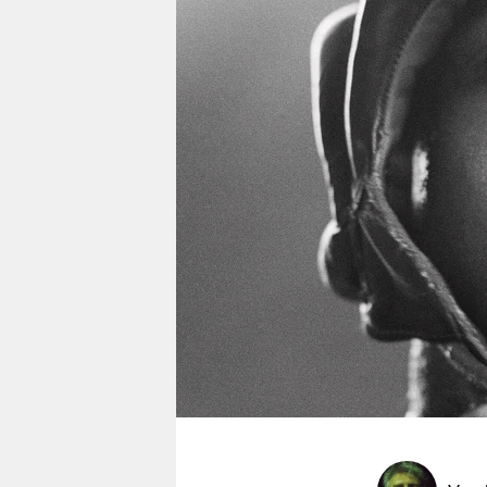
berlin
nord
wahrheit
verlag
verlag
veranstaltungen
shop
fragen & hilfe
unterstützen
abo
genossenschaft