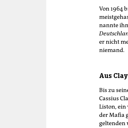
Von 1964 b
meistgehas
nannte ihn
Deutschla
er nicht me
niemand.
Aus Clay
Bis zu sei
Cassius Cl
Liston, ei
der Mafia g
geltenden 