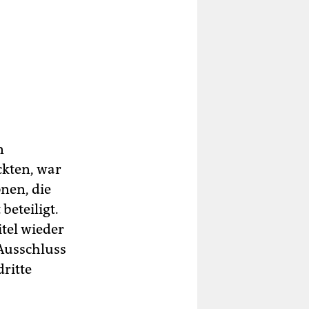
n
ckten, war
onen, die
beteiligt.
tel wieder
Ausschluss
ritte