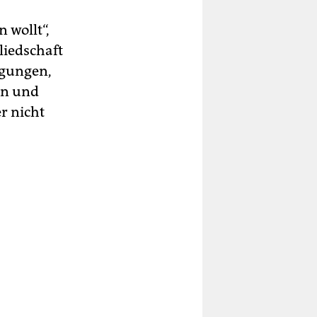
 wollt“,
liedschaft
digungen,
en und
r nicht