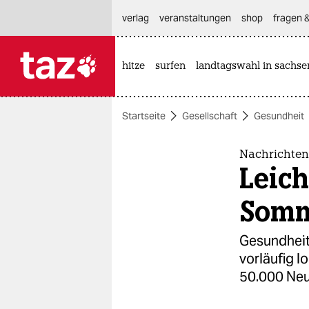
hautnavigation anspringen
hauptinhalt anspringen
footer anspringen
verlag
veranstaltungen
shop
fragen &
hitze
surfen
landtagswahl in sachse

taz zahl ich
taz zahl ich
Startseite
Gesellschaft
Gesundheit
themen
politik
Nachrichten
Leich
öko
Som
gesellschaft
Gesundheit
kultur
vorläufig l
50.000 Neu
sport