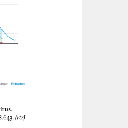
irus.
8.643.
(rtr)