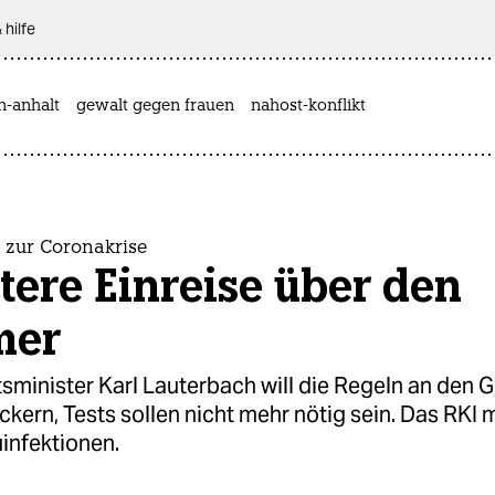
 hilfe
n-anhalt
gewalt gegen frauen
nahost-konflikt
 zur Coronakrise
tere Einreise über den
mer
sminister Karl Lauterbach will die Regeln an den 
ockern, Tests sollen nicht mehr nötig sein. Das RKI
infektionen.