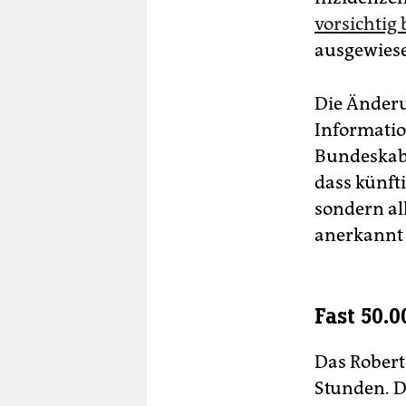
vorsichtig 
ausgewies
Die Änderu
Informati
Bundeskabi
dass künft
sondern al
anerkannt
Fast 50.
Das Robert
Stunden. D