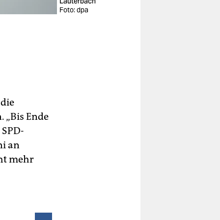
Lauterbach
Foto: dpa
 die
. „Bis Ende
r SPD-
ni an
ht mehr