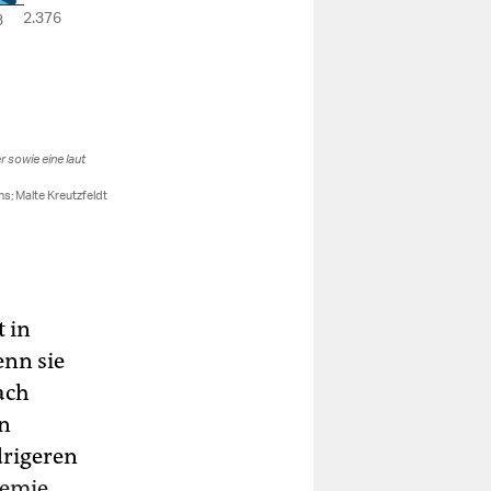
 in
enn sie
ach
en
drigeren
demie