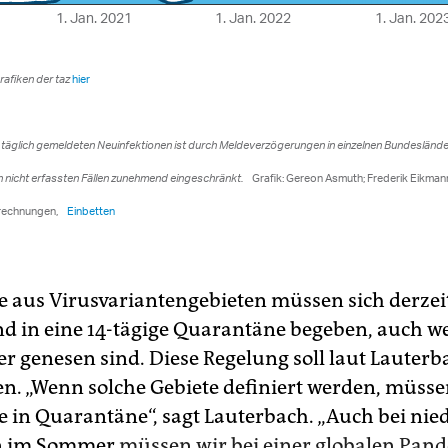
e aus Virusvariantengebieten müssen sich derzeit
d in eine 14-tägige Quarantäne begeben, auch w
er genesen sind. Diese Regelung soll laut Lauterb
en. „Wenn solche Gebiete definiert werden, müss
e in Quarantäne“, sagt Lauterbach. „Auch bei nie
n im Sommer
müssen wir bei einer globalen Pan