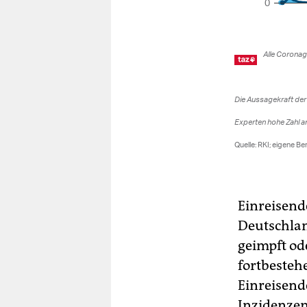
Einreisend
Deutschlan
geimpft od
fortbesteh
Einreisend
Inzidenze