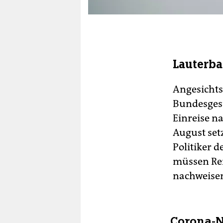
epaper login
Lauterba
Angesichts
Bundesgesu
Einreise n
August setz
Politiker 
müssen Rei
nachweisen,