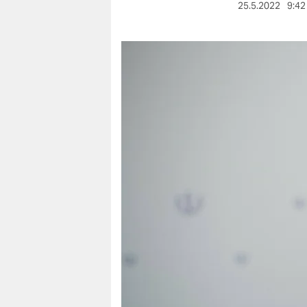
berlin
25.5.2022
9:42
nord
wahrheit
verlag
verlag
veranstaltungen
shop
fragen & hilfe
unterstützen
abo
genossenschaft