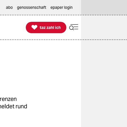
abo
genossenschaft
epaper login

taz zahl ich
taz zahl ich
Grenzen
 meldet rund