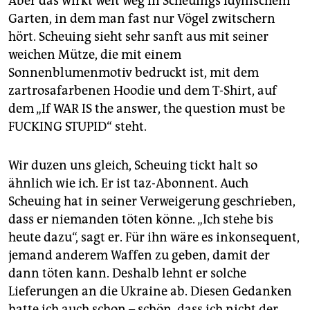
Aber das wirkt weit weg in Scheuings idyllischem
Garten, in dem man fast nur Vögel zwitschern
hört. Scheuing sieht sehr sanft aus mit seiner
weichen Mütze, die mit einem
Sonnenblumenmotiv bedruckt ist, mit dem
zartrosafarbenen Hoodie und dem T-Shirt, auf
dem „If WAR IS the answer, the question must be
FUCKING STUPID“ steht.
Wir duzen uns gleich, Scheuing tickt halt so
ähnlich wie ich. Er ist taz-Abonnent. Auch
Scheuing hat in seiner Verweigerung geschrieben,
dass er niemanden töten könne. „Ich stehe bis
heute dazu“, sagt er. Für ihn wäre es inkonsequent,
jemand anderem Waffen zu geben, damit der
dann töten kann. Deshalb lehnt er solche
Lieferungen an die Ukraine ab. Diesen Gedanken
hatte ich auch schon – schön, dass ich nicht der