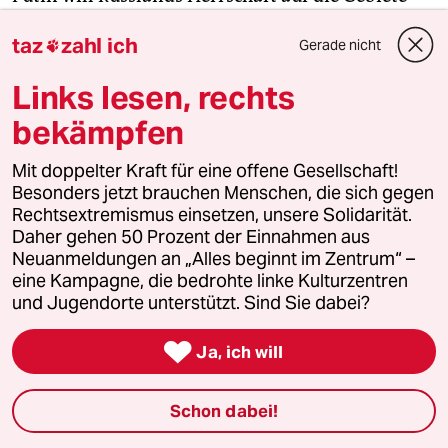
ausdehnen, in denen diese Völker leben – weiter
taz
zahl ich
Gerade nicht
wird er nicht gehen.

Links lesen, rechts
Scheuing ist sehr eloquent. Seine Sätze sind lang
bekämpfen
und verschachtelt. Doch dann frage ich ihn, ob wir
nicht moralisch verpflichtet seien, den
Mit doppelter Kraft für eine offene Gesellschaft!
UkrainerInnen auch durch Waffenlieferungen zu
Besonders jetzt brauchen Menschen, die sich gegen
helfen, weil sonst Russland ein repressives
Rechtsextremismus einsetzen, unsere Solidarität.
Besatzungsregime errichte, Menschen töte und
Daher gehen 50 Prozent der Einnahmen aus
Neuanmeldungen an „Alles beginnt im Zentrum“ –
foltere. So wie in dem Kiewer Vorort Butscha – „wie
eine Kampagne, die bedrohte linke Kulturzentren
kannst du das verantworten?“ Diese Frage tut mir
und Jugendorte unterstützt. Sind Sie dabei?
selber weh, ich ringe eigentlich ständig um eine
Antwort. Auch Scheuing tut sich schwer damit.

Ja, ich will
„Mmh, ja …“, sagt er erst, er stockt und guckt auf
Schon dabei!
den Boden. Schließlich antwortet er: „Deswegen
bin ich Bestandteil einer Gruppe, die gerade sehr