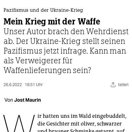
berlin
Pazifismus und der Ukraine-Krieg
nord
Mein Krieg mit der Waffe
wahrheit
Unser Autor brach den Wehrdienst
ab. Der Ukraine-Krieg stellt seinen
verlag
Pazifismus jetzt infrage. Kann man
verlag
als Verweigerer für
veranstaltungen
Waffenlieferungen sein?
shop
26.6.2022
18:51 Uhr
teilen
fragen & hilfe
unterstützen
Von
Jost Maurin
W
abo
ir hatten uns im Wald eingebuddelt,
genossenschaft
die Gesichter mit oliver, schwarzer
und brauner Schminke getarnt, auf