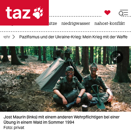

taz zahl ich
krieg in der ukraine
hitze
niedrigwasser
nahost-konflikt

taz zahl ich
swehr
Pazifismus und der Ukraine-Krieg: Mein Krieg mit der Waffe
taz zahl ich
themen
politik
öko
gesellschaft
kultur
Jost Maurin (links) mit einem anderen Wehrpflichtigen bei einer
sport
Übung in einem Wald im Sommer 1994
Foto: privat