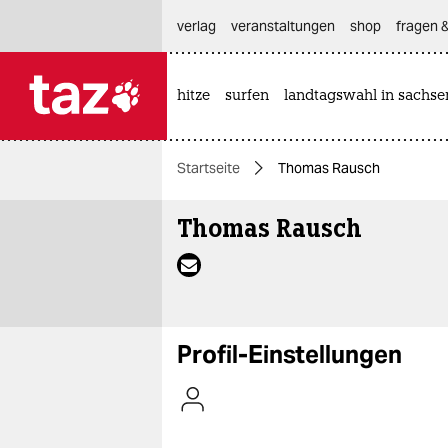
hautnavigation anspringen
hauptinhalt anspringen
footer anspringen
verlag
veranstaltungen
shop
fragen &
hitze
surfen
landtagswahl in sachse

taz zahl ich
taz zahl ich
Startseite
Thomas Rausch
themen
Thomas Rausch
politik
öko
gesellschaft
Profil-Einstellungen
kultur
sport