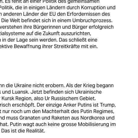
 Es fehlt an einer Politik des gemeinsamen
Politik, die in einigen Ländern durch Korruption und
in anderen Länder der EU den Erfordernissen des
. Die Welt befindet sich in einem Umbruchprozess.
 verstehen ihre Bürgerinnen und Bürger erfolgreich
zialsysteme auf die Zukunft auszurichten,
in der Lage sein werden. Das schließt eine
tive Bewaffnung ihrer Streitkräfte mit ein.
nn die Ukraine nicht erobern. Als der Krieg begann
und Luansk. Jetzt befinden sich Ukrainische
 Kursk Region, also Ur Russischem Gebiet.
ärisch erschöpft. Der einzige Anker Putins ist Trump,
t nur noch um den Machterhalt des Putin Regimes,
and muss Granaten und Raketen aus Nordkorea und
 hat. Putin wagt auch keine grosse Mobilisierung im
Das ist die Realität.