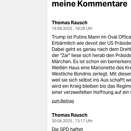
berlin
meine Kommentare
nord
Thomas Rausch
wahrheit
19.08.2025 , 18:28 Uhr
Trump ist Putins Mann im Oval Offic
verlag
Erbärmlich wie devot der US Präside
Dabei geht es genau nach dem Drehb
verlag
der "Zar" liese sich herab den Präsi
Märchen. Es ist schon ein bemerken
veranstaltungen
Weißén Haus eine Marionette des Kr
Westliche Bündnis zerlegt. Mit dies
shop
weil sie sich selbst ins Aus schafft 
fragen & hilfe
wird ein Krieg bleiben bis das Regime
einer verzweifelten Hoffnung auf ein
unterstützen
zum Beitrag
abo
Thomas Rausch
genossenschaft
30.06.2025 , 13:17 Uhr
Die SPD haftet