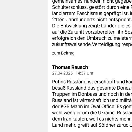
gemeinsames Handeln nicht gegeben.
Schulterschluss, gestört durch eine 
lanciertem Faschismus geprägt ist, 
21ten Jahrhunderts nicht entspricht
Die Entwicklung zeigt: Länder die es
auf die Zukunft vorzubereiten, ihr So
erfolgreich den Umbruch zu meistern 
zukunftsweisende Verteidigung respek
zum Beitrag
Thomas Rausch
27.04.2025 , 14:37 Uhr
Putins Russland ist erschöpft und ka
besaß Russland das gesamte Donezk 
Truppen im Donbass und noch in der
Russland ist wirtschaftlich und milit
der KGB Mann im Oval Office. Es geh
wohl weniger um die Ukraine. Russl
dem Iran kaufen, weil es nichts mehr
Land mehr, greift auf Söldner zurück. 