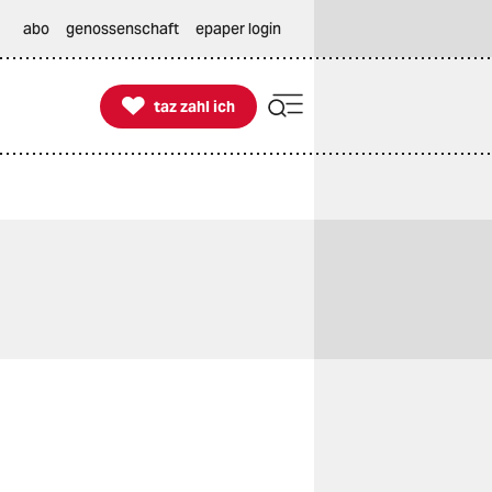
abo
genossenschaft
epaper login

taz zahl ich
taz zahl ich