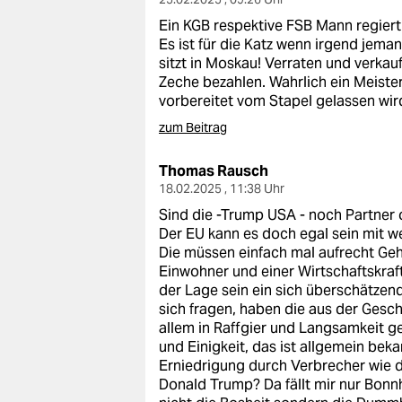
Ein KGB respektive FSB Mann regiert
Es ist für die Katz wenn irgend jeman
sitzt in Moskau! Verraten und verkau
Zeche bezahlen. Wahrlich ein Meist
vorbereitet vom Stapel gelassen wir
zum Beitrag
Thomas Rausch
18.02.2025 , 11:38 Uhr
Sind die -Trump USA - noch Partner
Der EU kann es doch egal sein mit w
Die müssen einfach mal aufrecht Gehe
Einwohner und einer Wirtschaftskraft 
der Lage sein ein sich überschätzen
sich fragen, haben die aus der Gesch
allem in Raffgier und Langsamkeit gef
und Einigkeit, das ist allgemein bek
Erniedrigung durch Verbrecher wie 
Donald Trump? Da fällt mir nur Bonnhö