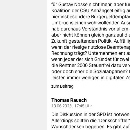
epaper login
für Gustav Noske nicht mehr, aber fü
Koalition der CSU Anhängsel eifrig a
hier insbesondere Bürgergeldempfäng
Umbruchs einen wohlwollenden Ausgl
hab durchaus Verständnis vor allem 
aber nicht können gleich ganz auf die
Zukunft gestaltenden Politik. Auffäl
wenn der riesige nutzlose Beamtenap
Rechnung trägt? Unternehmen entlast
wenn jeder der sich Gründet für zwe
die Rentner 2000 Steuerfrei dazu ve
oder doch eher die Sozialabgaben? 
leisten immer weniger, in digitalen Z
zum Beitrag
Thomas Rausch
13.06.2025 , 17:45 Uhr
Die Diskussion in der SPD ist notwen
Allerdings sollten die "Denkschriftler
Wunschdenken begeben. Es gibt auf d