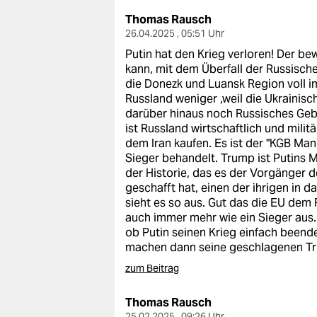
Thomas Rausch
26.04.2025 , 05:51 Uhr
Putin hat den Krieg verloren! Der be
kann, mit dem Überfall der Russisch
die Donezk und Luansk Region voll im
Russland weniger ,weil die Ukrainisc
darüber hinaus noch Russisches Gebi
ist Russland wirtschaftlich und mil
dem Iran kaufen. Es ist der "KGB Man
Sieger behandelt. Trump ist Putins 
der Historie, das es der Vorgänger 
geschafft hat, einen der ihrigen in d
sieht es so aus. Gut das die EU dem 
auch immer mehr wie ein Sieger aus. 
ob Putin seinen Krieg einfach been
machen dann seine geschlagenen T
zum Beitrag
Thomas Rausch
25.02.2025 , 09:26 Uhr