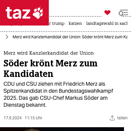

taz zahl ich
bergsteigen
usa unter trump
katzen
landtagswahl in sachs

taz zahl ich
25
Merz wird Kanzlerkandidat der Union: Söder krönt Merz zum Ka
taz zahl ich
themen
Merz wird Kanzlerkandidat der Union
Söder krönt Merz zum
politik
Kandidaten
öko
CDU und CSU ziehen mit Friedrich Merz als
Spitzenkandidat in den Bundestagswahlkampf
gesellschaft
2025. Das gab CSU-Chef Markus Söder am
Dienstag bekannt.
kultur
sport
17.9.2024
11:15 Uhr
teilen