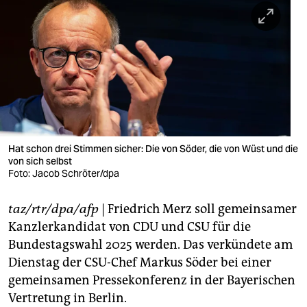
berlin
nord
wahrheit
verlag
verlag
veranstaltungen
Hat schon drei Stimmen sicher: Die von Söder, die von Wüst und die
von sich selbst
shop
Foto: Jacob Schröter/dpa
fragen & hilfe
taz/rtr/dpa/afp
| Friedrich Merz soll gemeinsamer
Kanzlerkandidat von CDU und CSU für die
unterstützen
Bundestagswahl 2025 werden. Das verkündete am
abo
Dienstag der CSU-Chef Markus Söder bei einer
gemeinsamen Pressekonferenz in der Bayerischen
genossenschaft
Vertretung in Berlin.