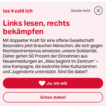
taz
zahl ich
Gerade nicht

Normalo
17.09.2024
,
12:48 Uhr
Links lesen, rechts
"Söder krönt Merz"
bekämpfen
Das war wohl eher Wüst. Der hatte zuvor - als
Unions-Umfragekönig bei der Beliebtheit UND
Mit doppelter Kraft für eine offene Gesellschaft!
Parteichef und Ministerpräsident im nochmal
Besonders jetzt brauchen Menschen, die sich gegen
deutlich größeren NRW - unmissverständlich
Rechtsextremismus einsetzen, unsere Solidarität.
die Einheit der Union beschwörend seine
Daher gehen 50 Prozent der Einnahmen aus
Unterstützung für Merz bekundet und damit
Neuanmeldungen an „Alles beginnt im Zentrum“ –
den eigentlichen Ausschlag gegeben. Denn
eine Kampagne, die bedrohte linke Kulturzentren
das war gleichzeitig ein Riegel vor Söders
und Jugendorte unterstützt. Sind Sie dabei?
Ambitionen und ein wenig verblümter Tritt in
den freistaatlichen Allerwertesten, jetzt doch

mal die Koketterie einzustellen und ins Glied zu
Ja, ich will
rücken.
Für Söder gilt weiter, was schon immer für
Schon dabei!
CSU-Chefs galt: Der Preis für ihre regelmäßige
Extrawurst ist, dass sie den Kanzlerposten nur