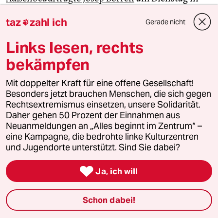
Paris. Über deren Umfang würden die EU-
taz
zahl ich
Gerade nicht

Außenminister entscheiden. „Ich bin mir sicher,
dass es eine einstimmige Entscheidung geben
Links lesen, rechts
wird.“
bekämpfen
Der russische Präsident Wladimir Putin hatte am
Mit doppelter Kraft für eine offene Gesellschaft!
Montag die Unabhängigkeit der
Besonders jetzt brauchen Menschen, die sich gegen
Separatistengebiete in der Ostukraine anerkannt.
Rechtsextremismus einsetzen, unsere Solidarität.
Er kündigte zudem die Entsendung russischer
Daher gehen 50 Prozent der Einnahmen aus
Neuanmeldungen an „Alles beginnt im Zentrum“ –
Soldaten in die Gebiete an. Die USA und die EU
eine Kampagne, die bedrohte linke Kulturzentren
kündigten daraufhin umgehend Sanktionen an.
und Jugendorte unterstützt. Sind Sie dabei?
Washington verhängte bereits am Montag
Strafmaßnahmen gegen die Separatistengebiete

Ja, ich will
und kündigte für Dienstag weitere gegen Russland
an. (
afp
)
Schon dabei!