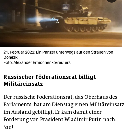
berlin
nord
wahrheit
verlag
verlag
21. Februar 2022: Ein Panzer unterwegs auf den Straßen von
Donezk
veranstaltungen
Foto: Alexander Ermochenko/reuters
shop
Russischer Föderationsrat billigt
Militäreinsatz
fragen & hilfe
unterstützen
Der russische Föderationsrat, das Oberhaus des
Parlaments, hat am Dienstag einen Militäreinsatz
abo
im Ausland gebilligt. Er kam damit einer
genossenschaft
Forderung von Präsident Wladimir Putin nach.
(ap)