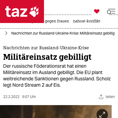

taz zahl ich
hitze
surfen
gewalt gegen frauen
nahost-konflikt

taz zahl ich
ne
Nachrichten zur Russland-Ukraine-Krise: Militäreinsatz gebilligt
taz zahl ich
themen
Nachrichten zur Russland-Ukraine-Krise
Militäreinsatz gebilligt
politik
Der russische Föderationsrat hat einen
öko
Militäreinsatz im Ausland gebilligt. Die EU plant
weitreichende Sanktionen gegen Russland. Scholz
gesellschaft
legt Nord Stream 2 auf Eis.
kultur
22.2.2022
9:07 Uhr
teilen
sport