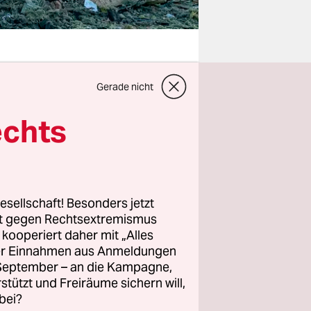
Gerade nicht
 – trotz
ner zu
echts
 Berichten
 Kursk
, das
esellschaft! Besonders jetzt
Notstand
rt gegen Rechtsextremismus
z kooperiert daher mit „Alles
ller Einnahmen aus Anmeldungen
. September – an die Kampagne,
nete
rstützt und Freiräume sichern will,
bei?
ragen auf –