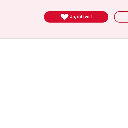
tzt die, was genau die Ukraine mit diesem Vorstoß
h bezweckt und wie er das weitere Kampfgescheh

Ja, ich will
en könnte.