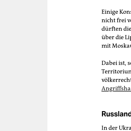
Einige Kon
nicht frei
dürften di
über die L
mit Moskau
Dabei ist,
Territoriu
völkerrech
Angriffsha
Russland
In der Ukr