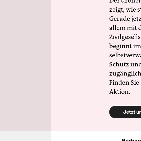
Der drohe
zeigt, wie
Gerade jet
allem mit d
Zivilgesell
beginnt im
selbstverw
Schutz und 
zugänglich
Finden Sie
Aktion.
Jetzt u
Barbar