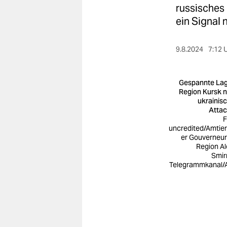
berlin
russisches
ein Signal 
nord
wahrheit
9.8.2024
7:12 
verlag
Gespannte Lag
verlag
Region Kursk 
ukrainis
veranstaltungen
Atta
F
shop
uncredited/Amtie
er Gouverneur
Region Al
fragen & hilfe
Smi
Telegrammkanal/
unterstützen
abo
genossenschaft