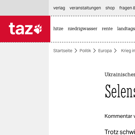
hautnavigation anspringen
hauptinhalt anspringen
footer anspringen
verlag
veranstaltungen
shop
fragen &
hitze
niedrigwasser
rente
landtags

taz zahl ich
taz zahl ich
Startseite
Politik
Europa
Krieg i
themen
politik
Ukrainischer
öko
Selen
gesellschaft
kultur
Kommentar 
sport
Trotz schwi