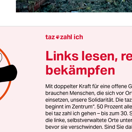
taz
zahl ich

 Ukraine ist immer noch für eine Überraschung gut
ner äußerst schwierigen Situation im Donbass, ei
Links lesen, r
oßen Teilen zerstörten kritischen Infrastruktur,
bekämpfen
arer personeller Ressourcen in der Armee sowie
r Waffenlieferungen der westlichen Verbündeten:
llen ukrainische Soldaten
in das russische Gebiet
Mit doppelter Kraft für eine offene G
aine grenzt, vorgedrungen sein. Dort wurde der 
brauchen Menschen, die sich vor O
einsetzen, unsere Solidarität. Die ta
, die Kämpfe dauern seit drei Tagen an.
beginnt im Zentrum“. 50 Prozent a
bei taz zahl ich gehen – bis zum 30
äsident Wladimir Putin als „Provokation“ bezeich
die linke, selbstverwaltete Orte unte
bevor sie verschwinden. Sind Sie da
die Kyjiw bisher nicht kommentiert, wirft einige F