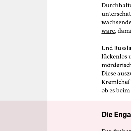
Durchhalte
unterschät
wachsender
wäre
, dam
Und Russla
lückenlos 
mörderisch
Diese ausz
Kremlchef 
ob es beim 
Die Enga