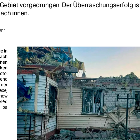
 Gebiet vorgedrungen. Der Überraschungserfolg ist
nach innen.
Uhr
e in
nach
chen
cken
oto:
rend
 der
exej
rnow
AP/d
pa