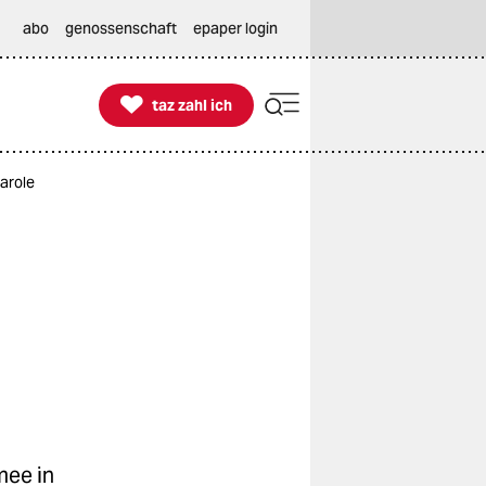
abo
genossenschaft
epaper login

taz zahl ich
taz zahl ich
arole
mee in