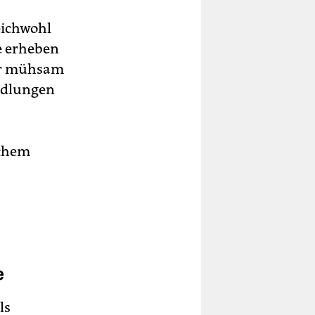
eichwohl
e erheben
nur mühsam
andlungen
schem
e
ls