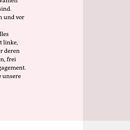
wahlen
sind.
h und vor
lles
 linke,
ür deren
n, frei
ngagement.
e unsere