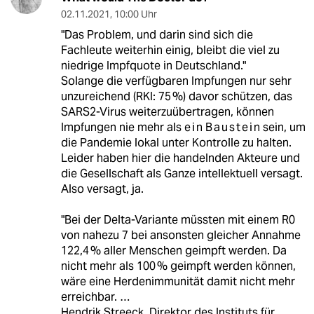
02.11.2021
,
10:00 Uhr
"Das Problem, und darin sind sich die
Fachleute weiterhin einig, bleibt die viel zu
niedrige Impfquote in Deutschland."
Solange die verfügbaren Impfungen nur sehr
unzureichend (RKI: 75 %) davor schützen, das
SARS2-Virus weiterzuübertragen, können
Impfungen nie mehr als e i n B a u s t e i n sein, um
die Pandemie lokal unter Kontrolle zu halten.
Leider haben hier die handelnden Akteure und
die Gesellschaft als Ganze intellektuell versagt.
Also versagt, ja.
"Bei der Delta-Variante müssten mit einem R0
von nahezu 7 bei ansonsten gleicher Annahme
122,4 % aller Menschen geimpft werden. Da
nicht mehr als 100 % geimpft werden können,
wäre eine Herdenimmunität damit nicht mehr
erreichbar. …
Hendrik Streeck, Direktor des Instituts für