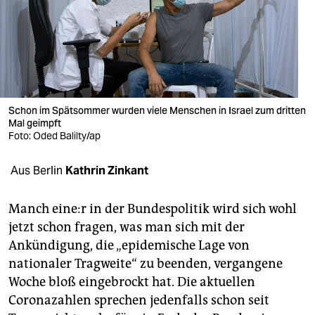
berlin
nord
wahrheit
verlag
Schon im Spätsommer wurden viele Menschen in Israel zum dritten
verlag
Mal geimpft
Foto: Oded Balilty/ap
veranstaltungen
Aus Berlin
Kathrin Zinkant
shop
fragen & hilfe
Manch ei­ne:r in der Bundespolitik wird sich wohl
jetzt schon fragen, was man sich mit der
unterstützen
Ankündigung, die „epidemische Lage von
abo
nationaler Tragweite“ zu beenden, vergangene
Woche bloß eingebrockt hat. Die aktuellen
genossenschaft
Coronazahlen sprechen jedenfalls schon seit