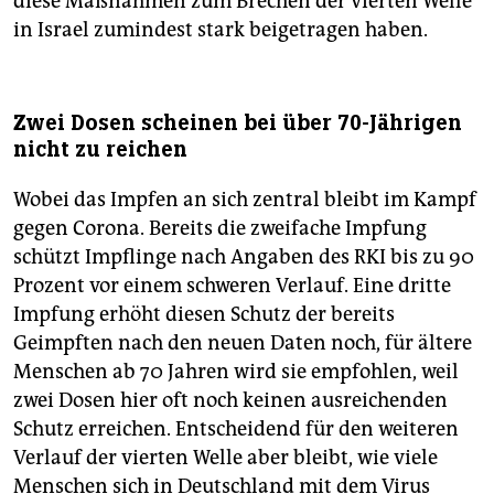
diese Maßnahmen zum Brechen der vierten Welle
Jahren,Bewohner:innen von Altenheimen und
in Israel zumindest stark beigetragen haben.
medizinisches Pflegepersonal mit direktem
Patient:innenkontakt.
Wann?
Zwei Dosen scheinen bei über 70-Jährigen
Die Booster-Impfung sollte frühestens sechs Monate
nicht zu reichen
nach der Zweit­impfung erfolgen. Menschen, die mit
Johnson & Johnson geimpft wurden, empfiehlt die
Wobei das Impfen an sich zentral bleibt im Kampf
Impfkommission eine Booster-Impfung vier Wochen
gegen Corona. Bereits die zweifache Impfung
nach der Erstimpfung. In Deutschland haben bereits 2
schützt Impflinge nach Angaben des RKI bis zu 90
Millionen Menschen eine Auf­frischungsimpfung
Prozent vor einem schweren Verlauf. Eine dritte
bekommen.
(rtr, dpa)
Impfung erhöht diesen Schutz der bereits
Geimpften nach den neuen Daten noch, für ältere
Menschen ab 70 Jahren wird sie empfohlen, weil
zwei Dosen hier oft noch keinen ausreichenden
Schutz er­reichen. Entscheidend für den weiteren
Verlauf der vierten Welle aber bleibt, wie viele
Menschen sich in Deutschland mit dem Virus