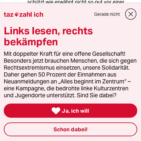
schützt wie erwähnt nicht so gut vor einer
"leichten" Infektion, und damit tragen sowohl
taz
zahl ich
Gerade nicht

Geimpfte Menschen individuell als auch die
Gesellschaft ein sehr erhebliches Risiko einer
Links lesen, rechts
chronischen Long Covid Erkrankung. Diese
kann sehr erhebliche Einschränkung der
bekämpfen
Lebensqualität bedeuten (die manchmal bis
zum Suizid führt), wird aber auch - bei einer
Mit doppelter Kraft für eine offene Gesellschaft!
Häufigkeit von rund 10% bei allen erwachsenen
Besonders jetzt brauchen Menschen, die sich gegen
Infizierten - ganz massive gesellschaftliche
Rechtsextremismus einsetzen, unsere Solidarität.
Kosten verursachen aufgrund der Fälle von
Daher gehen 50 Prozent der Einnahmen aus
Arbeitsunfähigkeit.
Neuanmeldungen an „Alles beginnt im Zentrum“ –
Wir wissen, dass Kinder auch betroffen sind.
eine Kampagne, die bedrohte linke Kulturzentren
auch wenn es nur begrenzt harte Daten zum
und Jugendorte unterstützt. Sind Sie dabei?
Ausmaß des Problems gibt:
twitter.com/search?q=%23LongCovidKids

Ja, ich will
Der Begriff der "leichten" Infektion ist also eine
erhebliche Verharmlosung.
Mir unverständlich, warum dieser Aspekt so
Schon dabei!
sehr ignoriert wird und völlig der viel
beschworenen Selbstverantwortung der