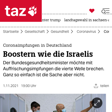

taz zahl ich
nahost-konflikt
usa unter trump
landtagswahl in sachsen-an

taz zahl ich
Startseite
Gesellschaft
Gesundheit
Coronavirus
Coron
taz zahl ich
themen
Coronaimpfungen in Deutschland
Boostern wie die Israelis
politik
Der Bundesgesundheitsminister möchte mit
öko
Auffrischungsimpfungen die vierte Welle brechen.
Ganz so einfach ist die Sache aber nicht.
gesellschaft
1.11.2021
19:00 Uhr
teilen
kultur
sport