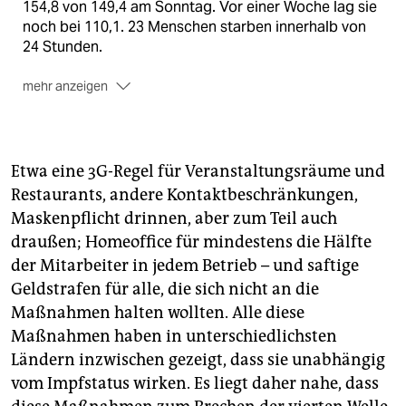
154,8 von 149,4 am Sonntag. Vor einer Woche lag sie
noch bei 110,1. 23 Menschen starben innerhalb von
24 Stunden.
mehr anzeigen
Wie ist die Lage in den ­Krankenhäusern?
Die Hospitalisierungsrate gab das RKI am Montag mit
3,5 an. Bei Menschen über 60 Jahren liegt dieser Wert
Etwa eine 3G-Regel für Veranstaltungsräume und
bei 7,7. Am Montag waren 2.058 Menschen in
Restaurants, andere Kontaktbeschränkungen,
intensivmedizinischer Behandlung.
Maskenpflicht drinnen, aber zum Teil auch
Wie viele Menschen sind geimpft?
draußen; Homeoffice für mindestens die Hälfte
der Mitarbeiter in jedem Betrieb – und saftige
Am Montag sind in Deutschland 66,7 Prozent
vollständig geimpft. 69,4 Prozent der Bevölkerung
Geldstrafen für alle, die sich nicht an die
haben mindestens eine Impfdosis erhalten.
Maßnahmen halten wollten. Alle diese
Maßnahmen haben in unterschiedlichsten
Wer sollte sich nochmal impfen?
Ländern inzwischen gezeigt, dass sie unabhängig
Die Ständige Impfkommission empfiehlt die
vom Impfstatus wirken. Es liegt daher nahe, dass
Auffrischungsimpfung für Menschen ab 70