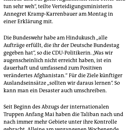
epaper login
tun sehr weh“, teilte Verteidigungsministerin
Annegret Kramp-Karrenbauer am Montag in
einer Erklärung mit.
Die Bundeswehr habe am Hindukusch „alle
Aufträge erfüllt, die ihr der Deutsche Bundestag
gegeben hat“, so die CDU-Politikerin. „Was wir
augenscheinlich nicht erreicht haben, ist ein
dauerhaft und umfassend zum Positiven
verändertes Afghanistan.“ Für die Ziele künftiger
Auslands­einsätze „sollten wir daraus lernen“. So
kann man ein Desaster auch umschreiben.
Seit Beginn des Abzugs der internationalen
Truppen Anfang Mai haben die Taliban nach und
nach immer mehr Gebiete unter ihre Kontrolle
gebracht. Alleine am vergangenen Wochenende