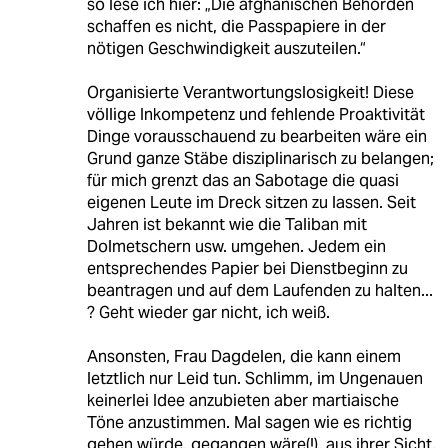
so lese ich hier: „Die afghanischen Behörden
schaffen es nicht, die Passpapiere in der
nötigen Geschwindigkeit auszuteilen.“
Organisierte Verantwortungslosigkeit! Diese
völlige Inkompetenz und fehlende Proaktivität
Dinge vorausschauend zu bearbeiten wäre ein
Grund ganze Stäbe disziplinarisch zu belangen;
für mich grenzt das an Sabotage die quasi
eigenen Leute im Dreck sitzen zu lassen. Seit
Jahren ist bekannt wie die Taliban mit
Dolmetschern usw. umgehen. Jedem ein
entsprechendes Papier bei Dienstbeginn zu
beantragen und auf dem Laufenden zu halten...
? Geht wieder gar nicht, ich weiß.
Ansonsten, Frau Dagdelen, die kann einem
letztlich nur Leid tun. Schlimm, im Ungenauen
keinerlei Idee anzubieten aber martiaische
Töne anzustimmen. Mal sagen wie es richtig
gehen würde, gegangen wäre(!), aus ihrer Sicht,