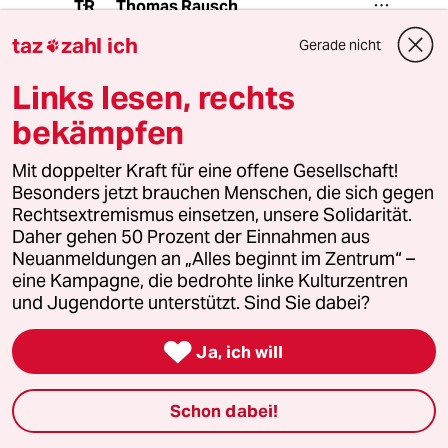
Thomas Rausch
TR
10.08.2021
,
09:56 Uhr
taz
zahl ich
Gerade nicht

@17900 (Profil gelöscht):
Warum hacken Sie den auf die Frau
Links lesen, rechts
ein? Und warum soll sie auf der
bekämpfen
ganzen Linie gescheitert sein? Hatte
sie den bis jetzt ein Regierungsamt
inne? Ihre Kritik erschließt sich mir
Mit doppelter Kraft für eine offene Gesellschaft!
nicht.
Besonders jetzt brauchen Menschen, die sich gegen
Rechtsextremismus einsetzen, unsere Solidarität.
Ansonsten hat die Frau völlig Recht
Daher gehen 50 Prozent der Einnahmen aus
und ist eine verantwortungsvolle
Neuanmeldungen an „Alles beginnt im Zentrum“ –
Kritikerin der türkischen Politik, etwas
eine Kampagne, die bedrohte linke Kulturzentren
was man bei Amtsträgern leider
und Jugendorte unterstützt. Sind Sie dabei?
vermisst, die eher dien Kriechgang
üben in ihrer Willfährigkeit gegenüber

Ja, ich will
Diktatoren.
Schon dabei!
Khaled Chaabouté