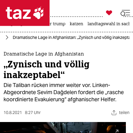

taz zahl ich
bergsteigen
usa unter trump
katzen
landtagswahl in sachs

taz zahl ich
an
Dramatische Lage in Afghanistan: „Zynisch und völlig inakzeptab
taz zahl ich
themen
Dramatische Lage in Afghanistan
„Zynisch und völlig
politik
inakzeptabel“
öko
Die Taliban rücken immer weiter vor. Linken-
Abgeordnete Sevim Dağdelen fordert die „rasche
gesellschaft
koordinierte Evakuierung“ afghanischer Hel­fe­r.
kultur
10.8.2021
8:27 Uhr
teilen
sport