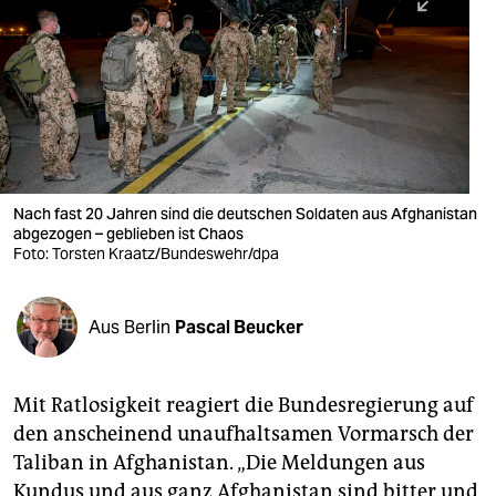
berlin
nord
wahrheit
verlag
verlag
Nach fast 20 Jahren sind die deutschen Soldaten aus Afghanistan
abgezogen – geblieben ist Chaos
veranstaltungen
Foto: Torsten Kraatz/Bundeswehr/dpa
shop
fragen & hilfe
Aus Berlin
Pascal Beucker
unterstützen
Mit Ratlosigkeit reagiert die Bundesregierung auf
abo
den anscheinend unaufhaltsamen Vormarsch der
genossenschaft
Taliban in Afghanistan. „Die Meldungen aus
Kundus und aus ganz Afghanistan sind bitter und