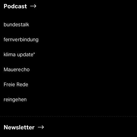
Podcast
bundestalk
fernverbindung
klima update°
Mauerecho
Freie Rede
reingehen
Newsletter