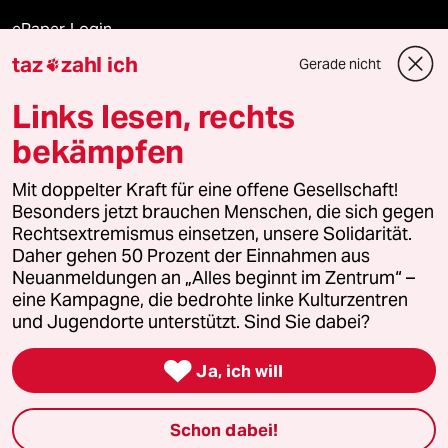
ePaper Login
taz
zahl ich
Gerade nicht

Downloads für Abonnierende
Links lesen, rechts
bekämpfen
© 2026 taz Verlags und Vertriebs GmbH
Mit doppelter Kraft für eine offene Gesellschaft!
Alle Rechte vorbehalten. Bei rechtlichen Fragen oder für Genehmigungen
wenden Sie sich bitte an
lizenzen@taz.de
Besonders jetzt brauchen Menschen, die sich gegen
Rechtsextremismus einsetzen, unsere Solidarität.
Daher gehen 50 Prozent der Einnahmen aus
Feedback
Redaktionsstatut
Kommune-Richtlinien
KI-
Neuanmeldungen an „Alles beginnt im Zentrum“ –
eine Kampagne, die bedrohte linke Kulturzentren
Leitlinie
Informant
Datenschutz
Impressum
AGB
und Jugendorte unterstützt. Sind Sie dabei?
Seitenwende
Einwilligungen widerrufen (Ads)

Ja, ich will
Schon dabei!