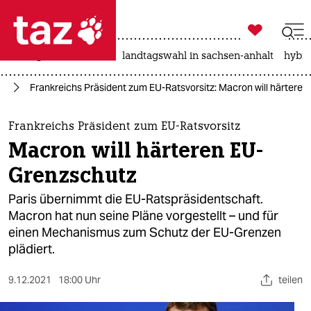

taz zahl ich
niedrigwasser
rente
landtagswahl in sachsen-anhalt
hybri

taz zahl ich
on
Frankreichs Präsident zum EU-Ratsvorsitz: Macron will härtere
taz zahl ich
themen
Frankreichs Präsident zum EU-Ratsvorsitz
Macron will härteren EU-
politik
Grenzschutz
öko
Paris übernimmt die EU-Ratspräsidentschaft.
Macron hat nun seine Pläne vorgestellt – und für
gesellschaft
einen Mechanismus zum Schutz der EU-Grenzen
plädiert.
kultur
sport
9.12.2021
18:00 Uhr
teilen