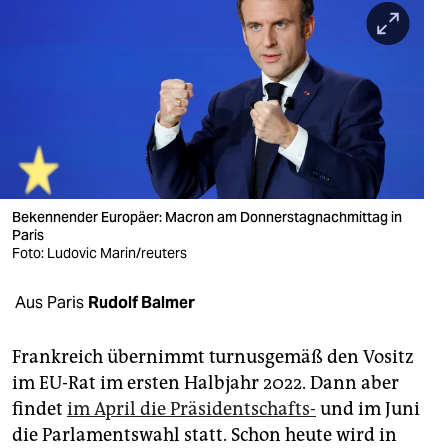
berlin
nord
wahrheit
verlag
verlag
veranstaltungen
Bekennender Europäer: Macron am Donnerstagnachmittag in
Paris
shop
Foto: Ludovic Marin/reuters
fragen & hilfe
Aus Paris
Rudolf Balmer
unterstützen
Frankreich übernimmt turnusgemäß den Vositz
abo
im EU-Rat im ersten Halbjahr 2022. Dann aber
findet
im April die Präsidentschafts-
und im Juni
genossenschaft
die Parlamentswahl statt. Schon heute wird in